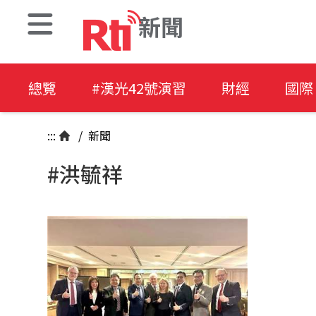
新聞
總覽
#漢光42號演習
財經
國際
:::
/
新聞
#洪毓祥