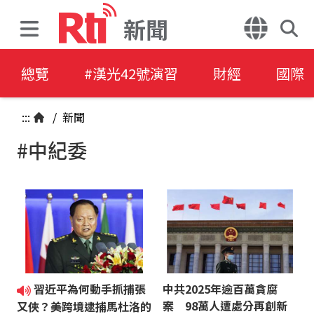
新聞
總覽
#漢光42號演習
財經
國際
:::
/
新聞
#中紀委
習近平為何動手抓捕張
中共2025年逾百萬貪腐
案 98萬人遭處分再創新
又俠？美跨境逮捕馬杜洛的