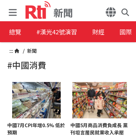
新聞
總覽
#漢光42號演習
財經
國際
:::
/
新聞
#中國消費
中國7月CPI年增0.5% 低於
中國5月商品消費負成長 黨
預期
刊坦言居民就業收入承壓