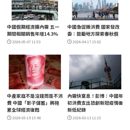
中國假期經濟擴內需 五一
中國急促振消費 國家發改
期間相關銷售年增14.3%
委：鼓勵地方探索春秋假
2026-05-07 11:53
2026-04-17 15:02
中產家庭不是沒錢而是不消
內需快窒息！彭博：中國年
費 中國「影子儲蓄」將拖
初消費支出恐創新冠疫情後
累全球經濟復甦
新低紀錄
2026-03-19 15:48
2026-03-13 11:15