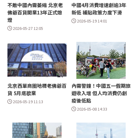
不敵中國內需萎縮 北京老
中國4月消費增速創逾3年
佛爺百貨開業13年正式熄
新低 補貼政策力度下滑
燈
2026-05-19 14:01
2026-05-27 12:05
北京西單商圈地標老佛爺百
內需警鐘！中國五一假期旅
貨 5月底歇業
遊收入增 但人均消費仍創
疫後低點
2026-05-19 11:13
2026-05-08 14:33