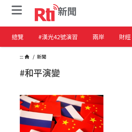
新聞
總覽
#漢光42號演習
兩岸
財經
:::
/
新聞
#和平演變