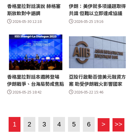
香格里拉對話演說 赫格塞
伊朗：美伊就多項議題取得
斯放軟對中語調
共識 但難以立即達成協議
2026-05-30 12:18
2026-05-25 19:16
香格里拉對話本週將登場
亞投行啟動百億美元融資方
伊朗戰爭、台海局勢成焦點
案 助受伊朗戰火影響國家
2026-05-25 18:42
2026-05-22 15:46
1
2
3
4
5
6
>
>>