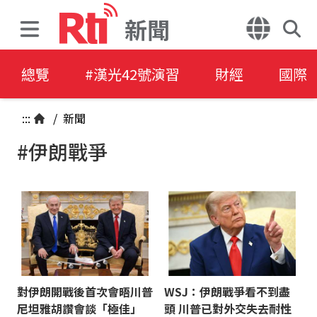
新聞
總覽
#漢光42號演習
財經
國際
:::
/
新聞
#伊朗戰爭
對伊朗開戰後首次會晤川普
WSJ：伊朗戰爭看不到盡
尼坦雅胡讚會談「極佳」
頭 川普已對外交失去耐性