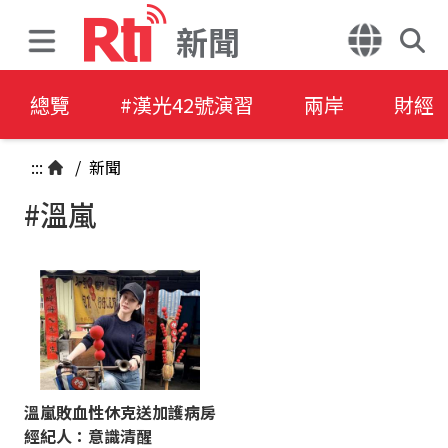
新聞
總覽
#漢光42號演習
兩岸
財經
:::
/
新聞
#溫嵐
溫嵐敗血性休克送加護病房
經紀人：意識清醒