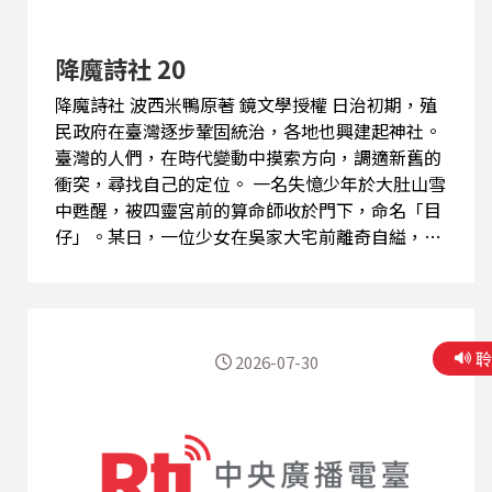
降魔詩社 20
降魔詩社 波西米鴨原著 鏡文學授權 日治初期，殖
民政府在臺灣逐步鞏固統治，各地也興建起神社。
臺灣的人們，在時代變動中摸索方向，調適新舊的
衝突，尋找自己的定位。 一名失憶少年於大肚山雪
中甦醒，被四靈宮前的算命師收於門下，命名「目
仔」。某日，一位少女在吳家大宅前離奇自縊，目
仔卻目睹黑影般的怪物出入宅邸。此後，他成了唯
一能見墨蟲的「見證者」，踏上一條追索記憶、對
抗邪靈、尋找自我之路。 目仔所見的墨蟲，竟和
「被篡改的文字」有關？ 而他所遇見的這群「櫟
2026-07-30
社」詩人，又有甚麼樣的能力，能否穿透時代的黑
暗？