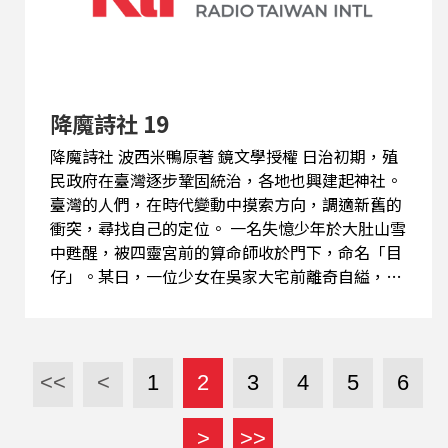
降魔詩社 19
降魔詩社 波西米鴨原著 鏡文學授權 日治初期，殖
民政府在臺灣逐步鞏固統治，各地也興建起神社。
臺灣的人們，在時代變動中摸索方向，調適新舊的
衝突，尋找自己的定位。 一名失憶少年於大肚山雪
中甦醒，被四靈宮前的算命師收於門下，命名「目
仔」。某日，一位少女在吳家大宅前離奇自縊，目
仔卻目睹黑影般的怪物出入宅邸。此後，他成了唯
一能見墨蟲的「見證者」，踏上一條追索記憶、對
抗邪靈、尋找自我之路。 目仔所見的墨蟲，竟和
「被篡改的文字」有關？ 而他所遇見的這群「櫟
<<
<
1
2
3
4
5
6
社」詩人，又有甚麼樣的能力，能否穿透時代的黑
暗？
>
>>