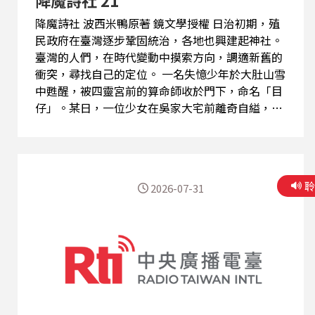
降魔詩社 波西米鴨原著 鏡文學授權 日治初期，殖
民政府在臺灣逐步鞏固統治，各地也興建起神社。
臺灣的人們，在時代變動中摸索方向，調適新舊的
衝突，尋找自己的定位。 一名失憶少年於大肚山雪
中甦醒，被四靈宮前的算命師收於門下，命名「目
仔」。某日，一位少女在吳家大宅前離奇自縊，目
仔卻目睹黑影般的怪物出入宅邸。此後，他成了唯
一能見墨蟲的「見證者」，踏上一條追索記憶、對
抗邪靈、尋找自我之路。 目仔所見的墨蟲，竟和
「被篡改的文字」有關？ 而他所遇見的這群「櫟
2026-07-31
社」詩人，又有甚麼樣的能力，能否穿透時代的黑
暗？