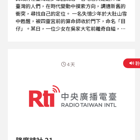
臺灣的人們，在時代變動中摸索方向，調適新舊的
衝突，尋找自己的定位。 一名失憶少年於大肚山雪
中甦醒，被四靈宮前的算命師收於門下，命名「目
仔」。某日，一位少女在吳家大宅前離奇自縊，目
仔卻目睹黑影般的怪物出入宅邸。此後，他成了唯
一能見墨蟲的「見證者」，踏上一條追索記憶、對
抗邪靈、尋找自我之路。 目仔所見的墨蟲，竟和
「被篡改的文字」有關？ 而他所遇見的這群「櫟
4 天
社」詩人，又有甚麼樣的能力，能否穿透時代的黑
暗？
降魔詩社 21