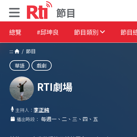
節目
總覽
#邱坤良
節目類別
節目
:::
/
節目
華語
戲劇
RTI劇場
李正純
主持人：
每週一、二、三、四、五
播出時段：