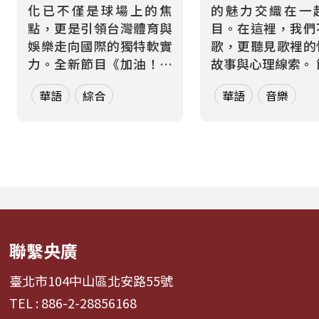
化已不僅是球場上的焦
的魅力交織在一
點，更是引領台灣體育與
目。在這裡，我們
娛樂走向國際的獨特軟實
歌，更聽見歌裡的
力。全新節目《加油！熱
故事與心理線索。 節目從
血應援站》，由香港藝人
心理學的角度出發
華語
綜合
華語
音樂
張啟樂與影視運動產業專
聽眾探索音樂如何
業經理人鄭偉柏搭檔，將
奏、旋律與聲響，
帶領全球華語聽眾深入這
響心情——為何某
條充滿汗水與笑容的應援
能帶來安定？為何
經濟學。 全方位解構啦啦
詞能勾起回憶？為
隊產業的面貌，從耀眼的
同的音色會讓我
啦啦隊...
舞、想流淚...
聯繫央廣
臺北市104中山區北安路55號
TEL : 886-2-28856168