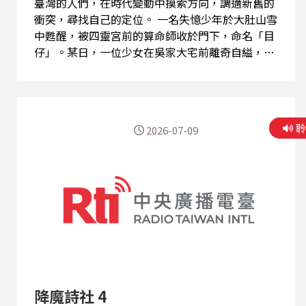
臺灣的人們，在時代變動中摸索方向，調適新舊的
衝突，尋找自己的定位。 一名失憶少年於大肚山雪
中甦醒，被四靈宮前的算命師收於門下，命名「目
仔」。某日，一位少女在吳家大宅前離奇自縊，目
仔卻目睹黑影般的怪物出入宅邸。此後，他成了唯
一能見墨蟲的「見證者」，踏上一條追索記憶、對
抗邪靈、尋找自我之路。 目仔所見的墨蟲，竟和
「被篡改的文字」有關？ 而他所遇見的這群「櫟
2026-07-09
社」詩人，又有甚麼樣的能力，能否穿透時代的黑
暗？
降魔詩社 4