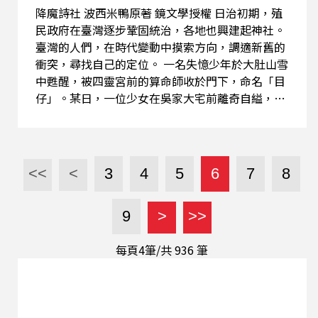
降魔詩社 波西米鴨原著 鏡文學授權 日治初期，殖
民政府在臺灣逐步鞏固統治，各地也興建起神社。
臺灣的人們，在時代變動中摸索方向，調適新舊的
衝突，尋找自己的定位。 一名失憶少年於大肚山雪
中甦醒，被四靈宮前的算命師收於門下，命名「目
仔」。某日，一位少女在吳家大宅前離奇自縊，目
仔卻目睹黑影般的怪物出入宅邸。此後，他成了唯
一能見墨蟲的「見證者」，踏上一條追索記憶、對
抗邪靈、尋找自我之路。 目仔所見的墨蟲，竟和
「被篡改的文字」有關？ 而他所遇見的這群「櫟
<<
<
3
4
5
6
7
8
社」詩人，又有甚麼樣的能力，能否穿透時代的黑
暗？
9
>
>>
每頁4筆/共
936
筆