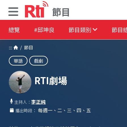
節目
總覽
#邱坤良
節目類別
節目
:::
/
節目
華語
戲劇
RTI劇場
李正純
主持人：
每週一、二、三、四、五
播出時段：