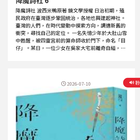
降魔詩社 波西米鴨原著 鏡文學授權 日治初期，殖
民政府在臺灣逐步鞏固統治，各地也興建起神社。
臺灣的人們，在時代變動中摸索方向，調適新舊的
衝突，尋找自己的定位。 一名失憶少年於大肚山雪
中甦醒，被四靈宮前的算命師收於門下，命名「目
仔」。某日，一位少女在吳家大宅前離奇自縊，目
仔卻目睹黑影般的怪物出入宅邸。此後，他成了唯
一能見墨蟲的「見證者」，踏上一條追索記憶、對
抗邪靈、尋找自我之路。 目仔所見的墨蟲，竟和
「被篡改的文字」有關？ 而他所遇見的這群「櫟
2026-07-10
社」詩人，又有甚麼樣的能力，能否穿透時代的黑
暗？