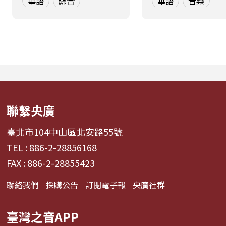
華語
綜合
華語
音樂
張啟樂與影視運動產業專
聽眾探索音樂如何
業經理人鄭偉柏搭檔，將
奏、旋律與聲響，
帶領全球華語聽眾深入這
響心情——為何某
條充滿汗水與笑容的應援
能帶來安定？為何
經濟學。 全方位解構啦啦
詞能勾起回憶？為
隊產業的面貌，從耀眼的
同的音色會讓我
啦啦隊...
舞、想流淚...
聯繫央廣
臺北市104中山區北安路55號
TEL : 886-2-28856168
FAX : 886-2-28855423
聯絡我們
採購公告
訂閱電子報
央廣社群
臺灣之音APP