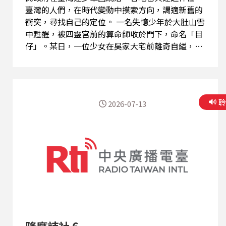
臺灣的人們，在時代變動中摸索方向，調適新舊的
衝突，尋找自己的定位。 一名失憶少年於大肚山雪
中甦醒，被四靈宮前的算命師收於門下，命名「目
仔」。某日，一位少女在吳家大宅前離奇自縊，目
仔卻目睹黑影般的怪物出入宅邸。此後，他成了唯
一能見墨蟲的「見證者」，踏上一條追索記憶、對
抗邪靈、尋找自我之路。 目仔所見的墨蟲，竟和
「被篡改的文字」有關？ 而他所遇見的這群「櫟
2026-07-13
社」詩人，又有甚麼樣的能力，能否穿透時代的黑
暗？
降魔詩社 6