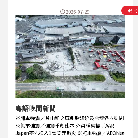
擊 在野黨市長遭到逮捕 ※菲律賓向聯合國說
2026-07-29
明延伸大陸礁層申請 爭取資源權
粵語晚間新聞
※熊本強震／片山和之感謝賴總統及台灣各界慰問
※熊本強震／強震重創熊本 芥菜種會攜手AAR
Japan率先投入1萬美元賑災 ※熊本強震／AEON爆