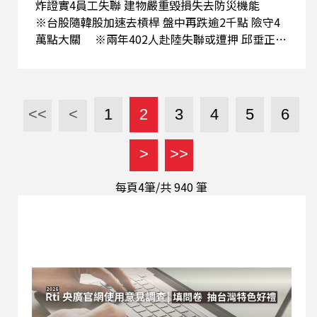
炸證實4員工失聯 建物嚴重毀損失去防災機能
※台股隨韓股加速去槓桿 盤中再跌逾2千點 險守4
萬點大關 ※兩年402人赴陸失聯或遭押 邱垂正：
今年平均每月16人 ※小貓熊甜甜樂樂亮相 蔣萬安
質疑上海團來台與統戰何關？ ※新北市長選戰／
李四川民調領先 蘇巧慧：續以政見爭取支持 ※備
戰縣市長選舉 民進黨下週啟動行動中常會 首站台
<<
<
1
2
3
4
5
6
中 ※產假、育兒假修法待協商 洪申翰：有信
心明年如期上路 ※中共7月底政治局會議 預料
>
>>
研判經濟、敲定五中 ※尹錫悅戒嚴案首件定讞
判7年 律師資格依法遭撤銷
每頁4筆/共
940
筆