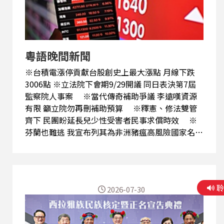
粵語晚間新聞
※台積電漲停貢獻台股創史上最大漲點 月線下跌
3006點 ※立法院下會期9/29開議 同日表決第7屆
監察院人事案 ※當代傳奇補助爭議 李遠嘆資源
有限 籲立院勿再刪補助預算 ※釋憲、修法雙管
齊下 民團盼延長兒少性受害者民事求償時效 ※
芬蘭也難逃 我宣布列其為非洲豬瘟高風險國家名單
※芬蘭首見野豬感染非洲豬瘟 劃定感染區防疫情擴
散 ※熊本強震／林佳龍：台日站在一起 籲各
界響應賑災 ※熊本強震／鄭麗文慰問災民 片山和
之：見證台日友誼 ※熊本強震／重災區汽油不足
2026-07-30
民眾車上避難熱到難入眠 ※熊本強震／九州半導體
廠陸續拚復工 八代港停擺恐影響產業