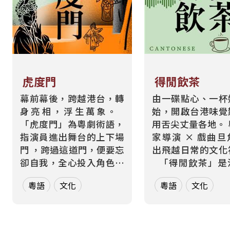
虎度門
得閒飲茶
幕前幕後，跨越港台，轉
由一碟點心、一杯
身亮相，浮生萬象。
始，開啟台港味覺
「虎度門」為粵劇術語，
用舌尖丈量各地。 粵菜世
指演員進出舞台的上下場
家導演 × 戲曲
門 ，跨過這道門，便要忘
出飛越日常的文化
卻自我，全心投入角色。
「得閒飲茶」是港式社
而在現實生活中，每個人
交中最溫暖的問候
粵語
文化
粵語
文化
也都在跨越那道屬於自己
著裊裊茶香，開啟
的「虎度門」——在不同
食與地域文化的深
身分間切換，在不同文化
。 本節目由學慧
間轉場 。 本節目以「出
兼舞蹈影像導演、