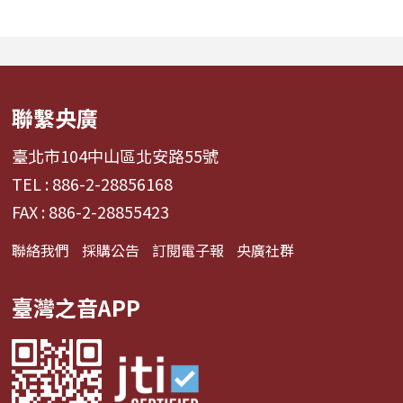
入舞台」為核心意象，每
製，同時也是香
週二帶領聽眾進行一場...
「太史菜系」粵菜
家...
聯繫央廣
臺北市104中山區北安路55號
TEL : 886-2-28856168
FAX : 886-2-28855423
聯絡我們
採購公告
訂閱電子報
央廣社群
臺灣之音APP