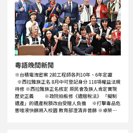
粵語晚間新聞
※台積電洩密案 2前工程師各判10年、6年定讞
※西拉雅族正名 8月中可登記身分 118項權益法規
待修 ※西拉雅族正名核定 原民會及族人肯定實現
歷史正義 ※政院拍板修《遺贈稅法》 「擬制
遺產」的遺產稅額改由受贈人負擔 ※打擊毒品危
害唾液快篩將入校園 教育部澄清非普篩 ※卓榮
泰：6月起啟動毒駕防制至今 毒駕肇事案件已下降
33% ※總統批總預算、無人載具條例卡關立院
籲政黨競爭勿破壞國家利益 ※土耳其警方凌晨突