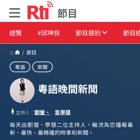
節目
總覽
#邱坤良
節目類別
節目
:::
/
節目
粵語
新聞
粵語晚間新聞
劉螢、
袁學慧
主持人：
每天由劉螢、學慧二位主持人，輪流為您播報最
新、最快、最精確的時事和新聞。