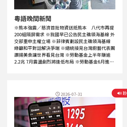
粵語晚間新聞
※熊本強震／慈濟首批物資送抵熊本 八代市再提
200組隔屏需求 ※我國早已公告民主礁領海基線 外
交部重申主權立場 ※菲律賓劃設民主礁領海基線
綠籲和平對話解決爭端 ※總統接見台灣廚藝代表團
讚揚美食讓世界看見台灣 ※勞動基金上半年賺逾
2.2兆 7月震盪劇烈將逢低布局 ※勞動基金6月進帳
771億元 上半年大賺2.2兆元 ※緬甸政府：翁山蘇
姬於首都與紅十字會代表會面
2026-07-31