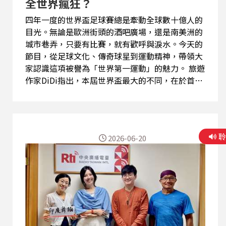
全世界瘋狂？
四年一度的世界盃足球賽總是牽動全球數十億人的
目光。無論是歐洲街頭的酒吧廣場，還是南美洲的
城市巷弄，只要有比賽，就有歡呼與淚水。今天的
節目，從足球文化、傳奇球星到運動精神，帶領大
家認識這項被譽為「世界第一運動」的魅力。 旅遊
作家DiDi指出，本屆世界盃最大的不同，在於首度
由48支國家隊參賽，相較過去32隊規模大幅增加。
這不只是比賽場次變多，更代表更多國家有機會站
上世界最高舞台，讓比賽更具變數與故事性，像日
本、韓國、摩洛哥等國近年表現亮眼，也證明足球
2026-06-20
已不再只是少數強國的遊戲。 回顧歷史，世界盃自
1930年開辦以來誕生無數傳奇。從五度奪冠的足球
王國巴西，到德國、義大利、阿根廷等傳統強權，
每一屆都留下經典時刻。而歷屆最佳球員（MVP）
更幾乎代表一個世代的足球記憶。DiDi認為，足球
最迷人的地方在於它不像其他高得分運動，一場比
賽可能僅靠一個進球決定勝負，因此每一次傳球、
每一次跑位都充滿戰略意義。即便擁有世界級球