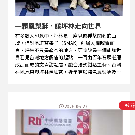
一顆鳳梨酥，讓坪林走向世界
在多數人印象中，坪林是一座以包種茶聞名的山
城，但對品誼茶果子（SMAK）創辦人周曜贊而
言，坪林不只是產茶的地方，更應該是一個能讓世
界看見台灣地方價值的起點。一間由百年石頭老厝
改建而成的文青甜點店，融合法式甜點工藝、台灣
在地水果與坪林包種茶，近年更以特色鳳梨酥及茶
點在國內伴手禮競賽嶄露頭角，成為坪林地方創生
的重要代表之一。 談起返鄉創業的原因，周曜贊發
現，坪林擁有全台灣最好的包種茶，真正獲利的卻
往往不是茶農，而是層層的中盤商與通路。許多茶
2026-06-27
農終年辛苦耕作，卻很難建立自己的品牌價值，因
此，他決定回到坪林，希望透過甜點，把茶變成年
輕人願意接觸的新產品，希望建立一條從產地到品
牌、再到消費者的新模式，讓地方真正因產業而共