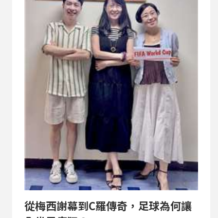
好。 很多人不知道，周曜贊投入糕餅業已超過數十
年。年輕時，他在台北知名百年糕餅品牌郭元益學
習中式糕餅製作，從最基本的中點技術開始扎根，
也建立起對品質近乎苛刻的要求。之後自行創立麵
包店，長年經營烘焙產業，累積完整的中西點經
驗。也因此，回到坪林後，他並沒有選擇複製傳統
糕餅，真正的創新是用新的方式，讓更多人重新認
識地方文化。 近年品誼茶果子積極投入各項伴手禮
競賽，旗下法式鳳梨酥禮盒更...
從梅西謝幕到C羅傳奇，足球為何讓