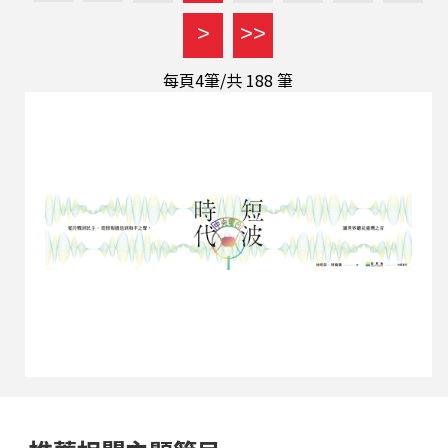
去告別。就在那段人生低潮期，她毅然飛往北印度
>
>>
學習古典樂舞，希望透過陌生文化重新認識自己。
原本主修美術與人類學的她，大學期間接觸印度文
每頁4筆/共
188
筆
化，逐漸被印度藝術深厚的精神性吸引。2014年正
式拜師學藝後，每年往返印度數月，甚至一度長居
新德里，全心投入古典藝術修行。 長年浸潤於印度
文化的游媁婷，對於印度哲學中的輪迴觀念有深刻
體悟。她認為，人生中許多難以解釋的緣分與相
遇，或許都不是偶然。印度文化強調靈魂的延續與
因果的累積，人與人之間的相識、相知，甚至人生
遭遇的考驗，都可能來自更長遠的生命歷程。也因
此，她學習古典舞不只是...