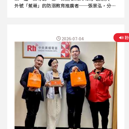
外號「蕉哥」的防溺教育推廣者──張景泓，分享
多年海域救援經驗，以及最新出版的兒少防溺教育
作品《就是要學防溺自救！讓你安心戲水的漫畫圖
解自救百科》，希望讓更多人重新認識「真正的游
泳教育」。 張景泓外號蕉哥，曾擔任游泳池、海
2026-07-04
水浴場救生員，也投入溯溪、SUP等戶外水域工
作。他坦言，自己在海邊救起超過百位民眾後，最
大的感觸不是救人，而是發現許多人明明會游泳，
真正遇到危險卻完全不知道如何保護自己。在他眼
中，台灣傳統游泳課最大的盲點，就是把教育侷限
在泳池裡，泳池擁有固定深度、乾淨水質與平靜水
面，但真正的意外幾乎都發生在開放水域。溪流會
因上游豪雨瞬間暴漲，海邊則可能因離岸流、浪
況、風向改變而在短短幾分鐘內由安全變成危險。
正因如此，真正的游泳教育不只是學會自由式、蛙
式，更要學會跌入水中時如何保持冷靜、如何仰漂
節省體力、如何判斷危險環境，以及何時應該放棄
冒險。 蕉哥特別分享海域意外的「龍...