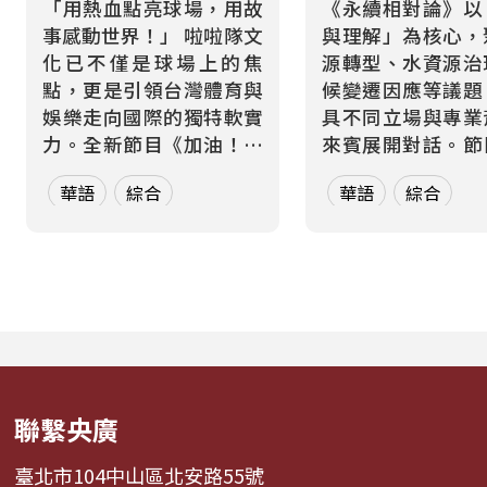
「用熱血點亮球場，用故
《永續相對論》以
事感動世界！」 啦啦隊文
與理解」為核心，
化已不僅是球場上的焦
源轉型、水資源治
點，更是引領台灣體育與
候變遷因應等議題
娛樂走向國際的獨特軟實
具不同立場與專業
力。全新節目《加油！熱
來賓展開對話。節
血應援站》，由香港藝人
月一題、四集為一
華語
綜合
華語
綜合
張啟樂與影視運動產業專
元，從各方觀點、
業經理人鄭偉柏搭檔，將
絡到交鋒思辨，讓
帶領全球華語聽眾深入這
多元論述中重新思
條充滿汗水與笑容的應援
的意義與實踐方式
經濟學。 全方位解構啦啦
希望打破「永續必
隊產業的面貌，從耀眼的
識」的迷思，透過
啦啦隊...
論與主持人...
聯繫央廣
臺北市104中山區北安路55號