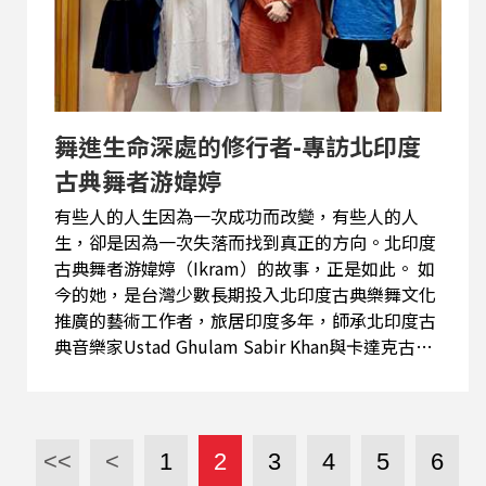
星，也無法憑一己之力贏得冠軍。十一名球員必須
彼此信任、分工合作，才能在九十分鐘甚至延長賽
中擊敗對手。這也是足球長期受到企業界與教育界
重視的重要原因。 談到足球傳奇人物，DiDi笑說，
每個世代都有自己的英雄...
舞進生命深處的修行者-專訪北印度
古典舞者游媁婷
有些人的人生因為一次成功而改變，有些人的人
生，卻是因為一次失落而找到真正的方向。北印度
古典舞者游媁婷（Ikram）的故事，正是如此。 如
今的她，是台灣少數長期投入北印度古典樂舞文化
推廣的藝術工作者，旅居印度多年，師承北印度古
典音樂家Ustad Ghulam Sabir Khan與卡達克古典
舞名師Sushri Mahua Shankar，並於台北大稻埕成
立印度文化工作室，持續推廣卡達克（Kathak）古
典舞與薩朗琴（Sarangi）藝術。 然而這段跨越國
界的人生旅程，起點卻來自一場失戀。媁婷曾在受
<<
<
1
2
3
4
5
6
訪時提到，自己年輕時因感情受挫，決定徹底與過