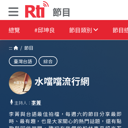
節目
總覽
#邱坤良
節目類別
節目
:::
/
節目
臺灣台語
綜合
水噹噹流行網
李菁
主持人：
李菁與台語最佳拍檔，每週六的節目分享最即
時、最有趣，也是大家關心的熱門話題，還有點