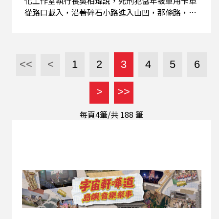
化工作室執行長吳柏瑋說，死刑犯當年被軍用卡車
從路口載入，沿著碎石小路進入山凹，那條路，在
地人都叫它「刑場路」，今天更名為安華路。安坑
刑場從1954年一直使用到1980年代末，是台灣目
前已知使用時間最長、槍決人數最多的刑場之一。
根據官方檔案，鄒族菁英高一生、泰源事件的江炳
<<
<
1
2
3
4
5
6
興與鄭金河、推動台灣獨立運動的陳智雄等人，都
在這裡走完生命最後一步。吳柏瑋指出，這些受難
>
>>
者的名字屬於台灣歷史；但對暗坑居民來說，那些
槍聲，是他們從小就壓在心底、不敢言說的集體記
每頁4筆/共
188
筆
憶。長輩不提，孩子不問，「刑場」兩個字，成為
這個地方幾十年解不開的禁忌。 讓人不安的不只是
過去，還有現在的困境。安坑刑場在2019年被促轉
會列入不義遺址名錄，卻至今仍以「潛在」身份懸
而未決。柏瑋直言，政府對於不義遺址的審定標
準，優先考量的是「產權屬公有者」，私有土地上
的歷史現場往往被排除在外；而一旦遺址獲指定，
周邊居民的財產使用與開發權利如何保障，目前幾
乎沒有配套。保存歷史的成本...