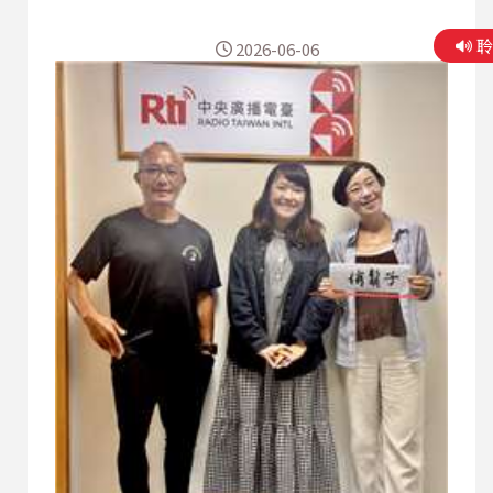
更是一種團結與傳承。 三腳渡位於台北市士林、大
同與新北交界的淡水河流域，過去因河道交會形成
2026-06-06
特殊地形，也成為早年北台灣重要的渡船與水運節
點。隨著都市發展，昔日的渡口功能逐漸淡去，但
在地方人士努力下，龍舟文化反而在這片水域重新
扎根。協會成立的初衷，就是希望把河岸文化、水
域記憶以及傳統端午精神保留下來，鄒理事長提
到，龍舟是一項高度講究紀律與團隊默契的競技運
動。尤其近年國際龍舟賽事規模越來越大，不僅有
標準化規則，也逐漸發展成世界性的水上競賽。黃
銘榮指出，國際龍舟比賽通常依照距離區分為200
公尺、500公尺與2000公尺等不同賽程，每一種長
度的策略完全不同。 短距離爆發型競賽，講究起跑
速度與瞬間衝刺，隊員必須在短時間內將節奏拉到
最高；長距離則考驗整體配速...