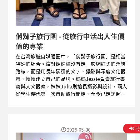
俏鬍子旅行團 - 從旅行中活出人生價
值的專業
在台灣旅遊自媒體圈中，「俏鬍子旅行團」是相當
特殊的組合。這對姐妹檔沒有走一般網紅式的浮誇
路線，而是用長年累積的文字、攝影與深度文化觀
察，慢慢建立自己的品牌。姊姊Jessie負責旅行書
寫與人文觀察，妹妹Julia則擅長攝影與設計，兩人
從學生時代第一次自助旅行開始，至今已走訪超過
八十餘國，也稱為深度旅行的代表。 Jessie接受專
訪時坦言，最初根本沒想過旅行可以變成職業。早
期經營部落格時，台灣還沒有如今成熟的自媒體市
場，她們只是單純把旅行中的所見所聞記錄下來。
2026-05-30
沒想到多年累積後，開始有固定讀者追蹤，也陸續
接到媒體邀稿、出版社合作與各地演講邀請，逐漸