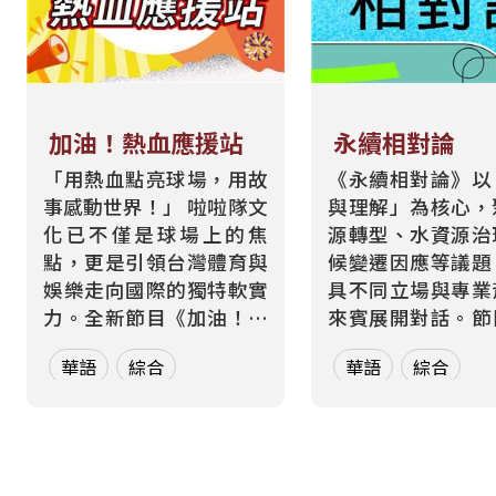
加油！熱血應援站
永續相對論
「用熱血點亮球場，用故
《永續相對論》以
事感動世界！」 啦啦隊文
與理解」為核心，
化已不僅是球場上的焦
源轉型、水資源治
點，更是引領台灣體育與
候變遷因應等議題
娛樂走向國際的獨特軟實
具不同立場與專業
力。全新節目《加油！熱
來賓展開對話。節
血應援站》，由香港藝人
月一題、四集為一
華語
綜合
華語
綜合
張啟樂與影視運動產業專
元，從各方觀點、
業經理人鄭偉柏搭檔，將
絡到交鋒思辨，讓
帶領全球華語聽眾深入這
多元論述中重新思
條充滿汗水與笑容的應援
的意義與實踐方式
經濟學。 全方位解構啦啦
希望打破「永續必