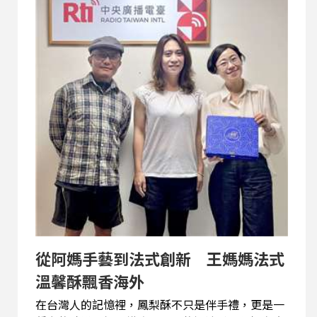
從興趣發展成全職工作。Jessie認為，自媒體時
代，創作者有機會靠自己的內容與觀點，建立個人
品牌。她一路走出屬於自己的路，也不用被單一旅
行社綁約。 她也觀察，如今的新世代旅人，早已不
滿足於傳統跟團模式。許多人更希望擁有能夠量身
打造的旅行體驗，有人想深入地方市場體驗生活，
有人想長住異國古城，也有人希望透過旅行重新整
理人生。Jessie認為，旅行的本質正在改變，從過
去的「景點收集」，逐漸走向「個人故事」。不
過，自由旅行的背後，也伴隨著風險。Jessie特別
談到女性獨旅的安全問題。...
從阿媽手藝到法式創新 王媽媽法式
溫馨酥飄香海外
在台灣人的記憶裡，鳳梨酥不只是伴手禮，更是一