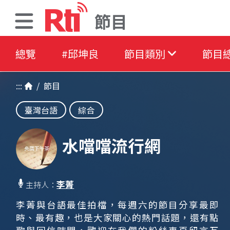
節目
總覽
#邱坤良
節目類別
節目
:::
/
節目
臺灣台語
綜合
水噹噹流行網
李菁
主持人：
李菁與台語最佳拍檔，每週六的節目分享最即
時、最有趣，也是大家關心的熱門話題，還有點