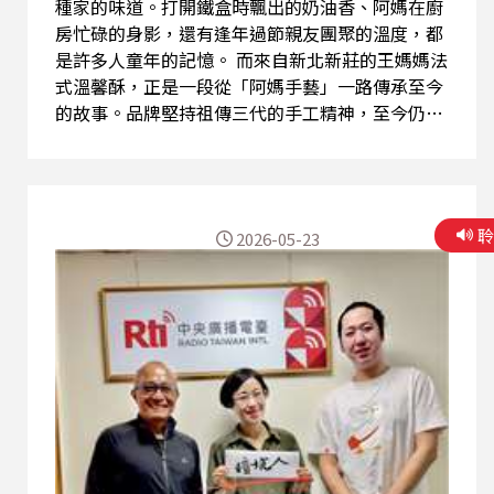
種家的味道。打開鐵盒時飄出的奶油香、阿媽在廚
房忙碌的身影，還有逢年過節親友團聚的溫度，都
是許多人童年的記憶。 而來自新北新莊的王媽媽法
式溫馨酥，正是一段從「阿媽手藝」一路傳承至今
的故事。品牌堅持祖傳三代的手工精神，至今仍保
有純手工製作流程，從揉麵、包餡到烘烤，都講究
紮實工法與細節溫度，希望讓每一口都保有最純粹
的家鄉滋味。品牌更融合法式莎布蕾工藝，讓傳統
鳳梨酥多了細緻酥鬆的法式層次，也形成與一般台
2026-05-23
式鳳梨酥截然不同的特色。 而這份傳承，也在第三
代接班人Fiona的加入後，展現全新的時代樣貌。
Fiona曾赴法國學習行銷與品牌概念，返台後開始
將年輕世代的網路思維帶進家族品牌。從社群經
營、海外宅配，到品牌形象與包裝設計，都能看見
新世代創業者的靈活思維。她也積極帶領品牌參與
新北市伴手禮評選，其中「抹凰酥」更曾獲得百大
伴手禮金質獎肯定，讓老字號糕點不只是傳統，更
能與現代市場接軌。 除了深耕台灣市場，王媽媽法
式溫馨酥近年也成功拓展香港市場，甚至設有香港