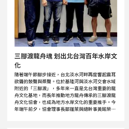
三腳渡龍舟魂 划出北台灣百年水岸文
化
隨著端午節腳步接近，台北淡水河畔再度響起震耳
欲聾的鼓聲與槳聲。位於基隆河與淡水河交會水域
附近的「三腳渡」，多年來一直是北台灣重要的龍
舟文化基地，而長年推動地方龍舟傳承的三腳渡龍
舟文化協會，也成為地方水岸文化的重要推手。今
年端午前夕，協會理事長鄒蓬萊與總幹事黃銘榮接
受專訪，談起龍舟運動的精神、技術與地方文化的
延續，也讓外界看見一艘龍舟背後，不只是競賽，