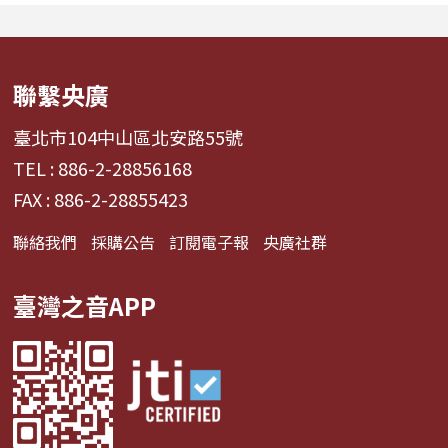
經濟學。 全方位解構啦啦
入舞台」為核心意
隊產業的面貌，從耀眼的
週二帶領聽眾進行一場
啦啦隊...
聯繫央廣
臺北市104中山區北安路55號
TEL : 886-2-28856168
FAX : 886-2-28855423
聯絡我們
採購公告
訂閱電子報
央廣社群
臺灣之音APP