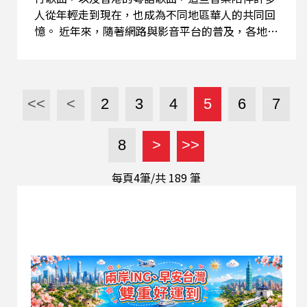
人從年輕走到現在，也成為不同地區華人的共同回
憶。 近年來，隨著網路與影音平台的普及，各地聽
眾對中國流行音樂的熟悉度逐漸提高，來信中也常
提及中國節目或歌手，顯示音樂喜好正在慢慢轉
變。不過，不管流行趨勢如何變化，香港粵語歌曲
曾經的輝煌，仍讓許多聽眾念念不忘，從年輕時聽
<<
<
2
3
4
5
6
7
到現在，依然百聽不厭。 這位中國浙江的聽友，就
說自己早在小學時期就開始接觸粵語歌曲。「我小
8
>
>>
時候聽的流行歌曲主要是在90年代，記得1993年
夏天，小学六年级快畢業的時候，我看到同學有一
每頁4筆/共
189
筆
盒磁帶是彭家麗發行的專輯，感到很新奇，那时我
從來沒有聽過彭家麗的歌曲，我的同學們比我聽的
歌曲更多，他們都會購買最新的磁帶來聽。我特别
喜歡彭家麗的歌曲，她是我最喜歡的粤語歌手。」
從遠在浙江的聽友，到世界各地的粵語歌迷，都見
證了香港粵語流行音樂曾經跨越地域與語言的影響
力。即使時代改變，這些旋律依然留在很多人的心
中。