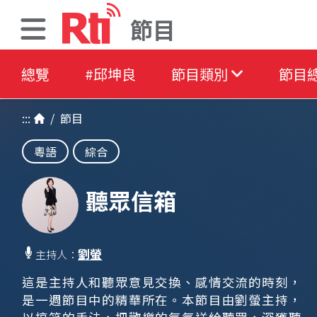
節目
總覽
#邱坤良
節目類別
節目
:::
/
節目
粵語
綜合
聽眾信箱
劉螢
主持人：
這是主持人和聽眾意見交換、感情交流的時刻，
是一週節目中的精華所在。本節目由劉螢主持，