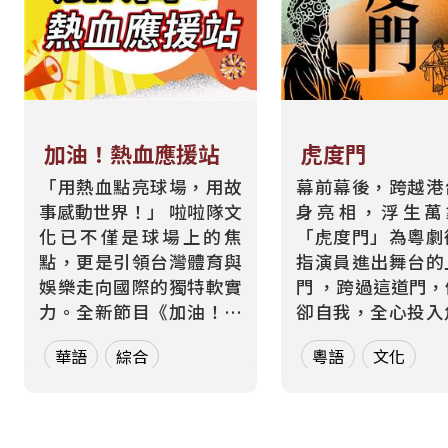
加油！熱血應援站
虎度門
「用熱血點亮球場，用故
幕前幕後，跨越港
事感動世界！」 啦啦隊文
身亮相，浮生
化已不僅是球場上的焦
「虎度門」為粵劇
點，更是引領台灣體育與
指演員進出舞台的
娛樂走向國際的獨特軟實
門 ，跨過這道門
力。全新節目《加油！熱
卻自我，全心投入
血應援站》，由香港藝人
而在現實生活中，
華語
綜合
粵語
文化
張啟樂與影視運動產業專
也都在跨越那道屬
業經理人鄭偉柏搭檔，將
的「虎度門」——
帶領全球華語聽眾深入這
身分間切換，在不
條充滿汗水與笑容的應援
間轉場 。 本節目以「出