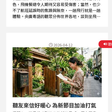
色，飛機餐總令人期待又容易受傷害；當然，也少
不了航班延誤時的焦躁與無奈，一趟飛行就是一趟
體驗。央廣粵語的聽眾分佈世界各地，談到坐飛
機，大家肯定都有不少難忘的經驗吧! 例如美國的
聽友方先生，就來信說:「台北往澳門的航程雖然不
足兩小時，但仍然提供飛機餐，真是暖心。講出
嚟，可能你不相信，在美國就不這麼幸運了。」他
2026-04-12
說，由美國紐約飛往檀香山，航程長達十二個多小
時，機上只提供兩次汽水或咖啡，如果想吃飛機
餐，則需要另外付費，每份二十美元，而且座位狹
窄，幾乎無法轉身，整段旅程並不輕鬆。 除了飛
機餐，航班延誤更是讓人煩燥。方先生提到，他曾
搭乘香港飛往桃園的班機，原定下午三時三十分起
飛，但飛機卻在赤鱲角機場跑道上停留不動，直到
下午五時才起飛。更令人難受的是，飛機為了節省
燃油，甚至關掉引擎，在夏天的機艙內等待，悶熱
可想而知。 至於機上餐點，那更是一言難盡了!
聽友來信好暖心 為新節目加油打氣
不同航班、不同航空公司的不同體驗。有人記住的