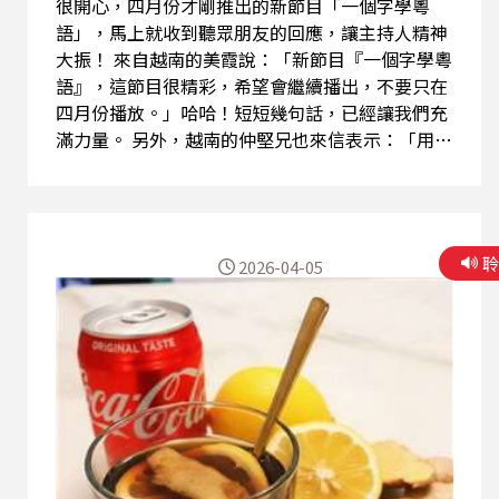
是飛機餐，有人難忘的是航班延誤的煩躁，也有人
很開心，四月份才剛推出的新節目「一個字學粵
對機場與航程留下深刻...
語」，馬上就收到聽眾朋友的回應，讓主持人精神
大振！ 來自越南的美霞說：「新節目『一個字學粵
語』，這節目很精彩，希望會繼續播出，不要只在
四月份播放。」哈哈！短短幾句話，已經讓我們充
滿力量。 另外，越南的仲堅兄也來信表示：「用最
簡單的方式和最基本日常生活溝通的句子來教學講
解，我聽了覺得您們解釋得好詳細，對外國人來學
粵語應該很有幫助。五分鐘就夠了，教太多反而記
不住，每日一字，輕輕鬆鬆就容易學進去，辛苦曬
2026-04-05
您們兩位。」 聽到這些回應，真的讓人很開心，也
更確定這個節目的方向是對的。五分鐘的節目，看
似簡單，但如果能讓大家輕鬆學會、慢慢累積，就
是最好的學習方式。 收到聽眾朋友這麽認真的回
應，也代表大家真的有在聽節目，實在令人開心。
謝謝大家的支持，也希望未來繼續和大家一起，
「粵」學「粵」有趣。