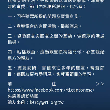
以搞笑的手法，把歡樂的氣氛送給聽眾，深獲聽
友的喜愛。節目內容精彩繽紛，包括有：
一、回答聽眾所提的問題及寶貴意見。
二、宣導電台的有關活動、最新消息。
三、協助聽友與聽友之間的互動，做聽眾的溝通
橋樑。
四、點播歌曲、透過歌聲把祝福問候、心意送給
遠方的親友。
五、聽友訪問：書信來往多年的聽友，現聲節
目，讓聽友更有參與感，也豐富節目的呈現。
前往＞＞
https://www.facebook.com/rti.cantonese/
央廣粵語粉絲團
聽友來函：
kercy@rti.org.tw