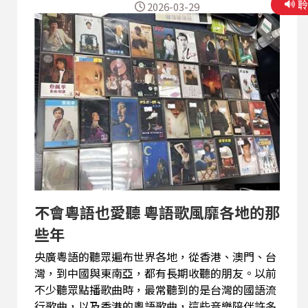
2026-03-29
七十五仙。」這些細節，彷彿把人帶回那個物價樸
實、生活簡單的年代。 小時候當他著涼的時候，外
婆還會煲一杯熱檸樂給他喝。他在信中寫道：「外
婆說，熱檸樂拍夠薑落去，對著涼有幫助，但我不
下結論！我只知喝了之後，冬日暖意。」 透過他的
分享，也勾起了我們對過往歲月的回憶。從一杯熱
檸樂煲薑，到一家人圍爐取暖，這些生活中的小
事，卻是許多人心中最珍貴的溫暖記憶。 四月春暖
乍寒的季節，不妨也為自己沖一杯熱飲，讓身體暖
一暖，也讓心情慢下來。或許，一杯熱檸樂煲薑，
不只是舒緩身體的不適，更是一種延續溫暖的方
法。
不會粵語也愛聽 粵語歌風靡各地的那
些年
央廣粵語的聽眾遍布世界各地，從香港、澳門、台
灣，到中國與東南亞，都有長期收聽的朋友。以前
不少聽眾點播歌曲時，最常聽到的是台灣的國語流
行歌曲，以及香港的粵語歌曲，這些音樂陪伴許多