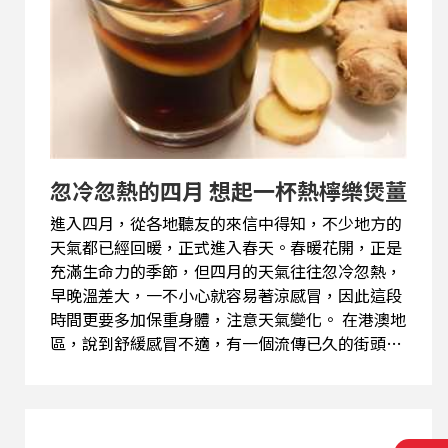
忽冷忽熱的四月 想起一杯熱檸樂煲薑
進入四月，從各地聽友的來信中得知，不少地方的
天氣都已經回暖，正式進入春天。春暖花開，正是
充滿生命力的季節，但四月的天氣往往忽冷忽熱，
早晚溫差大，一不小心就容易著涼感冒，因此這段
時間更要多加保重身體，注意天氣變化。 在港澳地
區，說到舒緩感冒不適，有一個流傳已久的街頭偏
方——熱檸樂煲薑。這個看似簡單的飲品，卻承載
著不少人的往日記憶。 譬如美國這位聽友，他在信
中提到：「回望1980年前後的香港，在市區的大排
檔，一杯熱檸樂的售價約一元港幣，在調景嶺則是