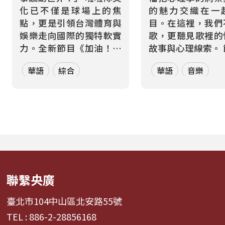
化已不僅是球場上的焦
的魅力交織在一
點，更是引領台灣體育與
目。在這裡，我們
娛樂走向國際的獨特軟實
歌，更聽見歌裡的
力。全新節目《加油！熱
故事與心理線索。 節目從
血應援站》，由香港藝人
心理學的角度出發
華語
綜合
華語
音樂
張啟樂與影視運動產業專
聽眾探索音樂如何
業經理人鄭偉柏搭檔，將
奏、旋律與聲響，
帶領全球華語聽眾深入這
響心情——為何某
條充滿汗水與笑容的應援
能帶來安定？為何
經濟學。 全方位解構啦啦
詞能勾起回憶？為
隊產業的面貌，從耀眼的
同的音色會讓我
啦啦隊...
舞、想流淚...
聯繫央廣
臺北市104中山區北安路55號
TEL : 886-2-28856168