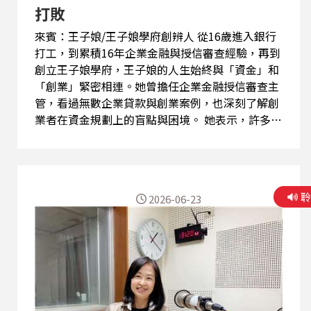
打敗
來賓：王子娘/王子娘學府創辨人 從16歲進入銀行
打工，到累積16年企業金融與授信審查經驗，再到
創立王子娘學府，王子娘的人生始終與「資金」和
「創業」緊密相連。她曾擔任企業金融授信審查主
管，看過無數企業貸款與創業案例，也深刻了解創
業者在資金規劃上的盲點與困境。 她表示，許多創
業者失敗並非不夠努力，而是缺乏正確的財務觀念
與資金配置能力。銀行在審核貸款時，看的不只是
財報數字，更重視經營者的誠信、規劃能力與風險
管理思維。多年來，她發現不少創業者因不了解融
2026-06-23
資機制而走了許多冤枉路，甚至誤信不當代辦而付
出沉重代價。 促使她離開穩定銀行工作的關鍵之
一，是一位從小一起長大的好友因貸款詐騙事件而
離世。這段經歷讓她深受震撼，也更加堅定要將專
業知識分享給更多創業者，避免憾事再次發生。於
是創立王子娘學府，堅持「不代辦、不抽成、教你
自己學會」，希望協助創業者建立正確的資金觀念