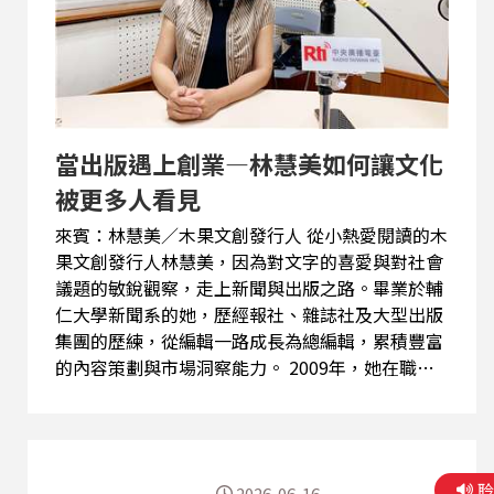
與經營能力。 至今，她已協助超過900位創業者成
功取得資金、建立事業。面對近年興起的一人公司
與個人品牌創業潮，她提醒年輕人，創業最重要的
不是有多少資金，而是先建立清楚的商業模式、財
務規劃與現金流管理能力。 談到未來願景，王子娘
希望持續透過教...
當出版遇上創業—林慧美如何讓文化
被更多人看見
來賓：林慧美／木果文創發行人 從小熱愛閱讀的木
果文創發行人林慧美，因為對文字的喜愛與對社會
議題的敏銳觀察，走上新聞與出版之路。畢業於輔
仁大學新聞系的她，歷經報社、雜誌社及大型出版
集團的歷練，從編輯一路成長為總編輯，累積豐富
的內容策劃與市場洞察能力。 2009年，她在職涯
穩定之際前往英國華威大學攻讀創意媒體企業管理
碩士，接觸創意經濟與文化產業的新思維，也開啟
了對出版未來更多元的想像。2018年創立木果文創
出版後，她以「出版實驗」為核心理念，希望透過
2026-06-16