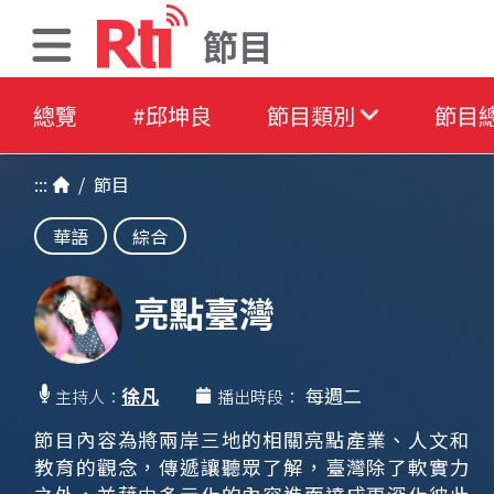
節目
總覽
#邱坤良
節目類別
節目
:::
/
節目
華語
綜合
亮點臺灣
徐凡
每週二
主持人：
播出時段：
節目內容為將兩岸三地的相關亮點產業、人文和
教育的觀念，傳遞讓聽眾了解，臺灣除了軟實力