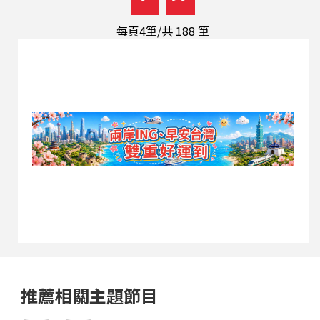
的轉機。 除了個人諮詢服務外，劉為麟也長期受邀
至企業、學校及公益團體演講，推廣穿搭美學與永
每頁4筆/共
188
筆
續生活觀念。他認為真正適合自己的衣櫥，不在於
數量多寡，而是每件衣服都能展現個人特色並被充
分使用。 談到創業，她鼓勵年輕人先找到自己的核
心價值，再建立屬於自己的品牌定位，不必急著追
求成功，而是持續累積專業與信任。展望未來，劉
為麟希望將多年來累積的穿搭經驗、人生故事與美
學理念整理出版成書，透過文字影響更多人，讓大
家從穿衣開始，看見更好的自己，也找到屬於自己
的生活美學。
推薦相關主題節目