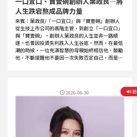
一口宜口、寶壹碗創辦人葉政良—將
人生跌宕熬成品牌力量
來賓：葉政良/「一口宜口」與「寶壹碗」創辦人
從生技上市公司的高階主管，到創立「一口宜口」
與「寶壹碗」，創辦人葉政良的人生並非一路順
遂。也曾因投資失利跌入人生谷底，然而，在最低
潮的時候，一位充滿智慧的母親始終相信他、鼓勵
他，不斷提醒他不要因一次失敗否定自己，而是要
找回真正想做的事，也讓他重新燃起創業的信念，
踏上人生第二次的起點。 來到花蓮後，他從管理食
品工廠做起，歷經員工集體離職、獨自開車送貨、
管理生產等種種考驗，一步步重新站穩腳步，之後
2026-06-30
更擔任花蓮市政顧問及花蓮形象商圈理事長，長期
投入地方創生與產業整合，累積了深厚的品牌經營
經驗。 創立「一口宜口」，他希望讓伴手禮不只是
商品，更能承載地方文化與人情溫度，透過宜蘭在
地食材與農漁會合作，打造具有台灣特色的品牌，
並成功走向國際市場。而新品牌「寶壹碗」結合AI