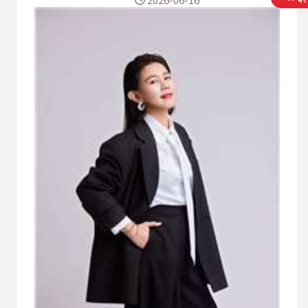
內容連結產業、社會與生活，為傳統出版產業尋找
新的發展可能。 近年來面對數位閱讀、社群媒體與
短影音崛起的衝擊，林慧美認為書籍的價值不僅是
知識傳遞，更是帶來思考、轉化與希望的重要力
量。2025年前往首爾書展交流，也讓她看見亞洲出
版產業的新趨勢與跨界合作的機會。 在節目中，木
果文創發行人林慧美將分享從總編輯到創業者的心
路歷程，暢談出版產業的轉型挑戰、閱讀文化的未
來，以及她如何以實驗精神持續探索內容產業的新
路徑，讓一本書成為改變人生的力量。