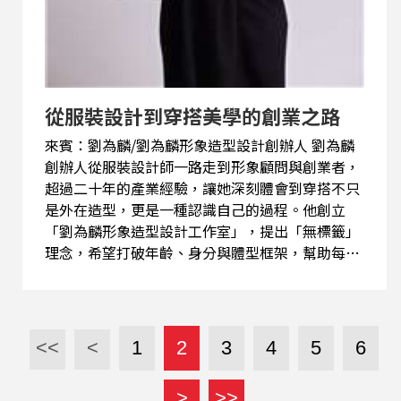
從服裝設計到穿搭美學的創業之路
來賓：劉為麟/劉為麟形象造型設計創辦人 劉為麟
創辦人從服裝設計師一路走到形象顧問與創業者，
超過二十年的產業經驗，讓她深刻體會到穿搭不只
是外在造型，更是一種認識自己的過程。他創立
「劉為麟形象造型設計工作室」，提出「無標籤」
理念，希望打破年齡、身分與體型框架，幫助每個
人找到最適合自己的風格。 在她看來，穿搭真正改
變的不是衣服，而是一個人的自信與內在狀態。她
也分享外婆常說的「揀衫」哲學，提醒人們選擇適
合自己的服裝，而非盲目追逐流行。多年來，他透
<<
<
1
2
3
4
5
6
過「衣美療癒」的概念，協助許多人重新建立自我
價值，甚至因為改變穿著而在人生與職涯上迎來新
>
>>