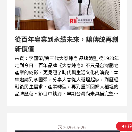
後特別向他表達感謝，甚至說出「妳改變了我的生
命」，讓她更加確信，美學真正的力量不只是改變
外表，而是幫助一個人重新找回自信與看見自己的
價值。 展望未來，張丞葳創辦人希望持續透過教
育、跨界合作與公益行動，...
從百年皂業到永續未來，讓傳統再創
新價值
來賓：李國榮/第三代大春煉皂 品牌總監 從1923年
走到今日，百年品牌《大春煉皂》不只是台灣肥皂
產業的縮影，更見證了時代與生活文化的演變。本
集邀請到李國榮，分享大春從大稻埕起家，到歷經
戰後民生需求、產業轉型，再到重新回歸大稻埕的
品牌歷程。節目中談到，早期台灣尚未具備完整製
皂技術，日本技師井上權七將技術帶進台灣，也讓
第一代創辦人看見肥皂作為民生必需品的重要性。
除了販售肥皂，當年更經營各式生活用品，展現早
期創業者靈活務實的精神。 走過103年，大春煉皂
2026-05-26
不再只是清潔用品，而是將台灣文化、美學與永續