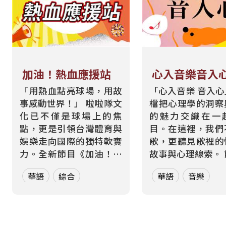
加油！熱血應援站
心入音樂音入
「用熱血點亮球場，用故
「心入音樂 音入
事感動世界！」 啦啦隊文
檔把心理學的洞察
化已不僅是球場上的焦
的魅力交織在一
點，更是引領台灣體育與
目。在這裡，我們
娛樂走向國際的獨特軟實
歌，更聽見歌裡的
力。全新節目《加油！熱
故事與心理線索。 節目從
血應援站》，由香港藝人
心理學的角度出發
華語
綜合
華語
音樂
張啟樂與影視運動產業專
聽眾探索音樂如何
業經理人鄭偉柏搭檔，將
奏、旋律與聲響，
帶領全球華語聽眾深入這
響心情——為何某
條充滿汗水與笑容的應援
能帶來安定？為何