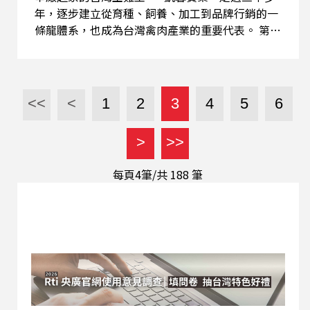
年，逐步建立從育種、飼養、加工到品牌行銷的一
條龍體系，也成為台灣禽肉產業的重要代表。 第三
代鄧煜軒分享台灣土雞王，如何從傳統農業跨向科
技化與國際化。其中，「自主育種能力」更是企業
的重要關鍵。從祖代雞、父母代雞的建立，到桂丁
土雞、帕修斯雞等高端品牌的誕生，不只翻轉市場
<<
<
1
2
3
4
5
6
對土雞的想像，也讓雞肉從日常食材提升為講究品
質與風味的精品食材。 此外，凱馨自1995年開始
>
>>
外銷日本，之後更進軍新加坡與緬甸，以整場輸出
的一條龍模式協助海外建廠，並透過育種基因庫調
每頁4筆/共
188
筆
整品種，符合不同國家的飲食文化與市場需求，一
步步朝「亞洲土雞王」的願景前進。 在ESG永續實
踐上，凱馨也將循環農業落實於企業經營。從生物
性污泥製成肥料，到協助原住民族建立自然放養、
自給自足的養殖模式，都展現企業對土地與社會的
責任。 節目最後，鄧煜軒特助也將分享接班與長輩
的溝通與討論，以及如何面對產業的升級和企業走
向的新方向。