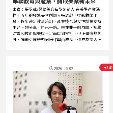
串聯教育與產業，開啟美業新未來
來賓：張丞葳/興繁美容造型創辨人 在美學產業深
耕十五年的興繁美容創辦人張丞葳，從彩妝師出
發，逐步跨足教育培訓、產業整合與女性創業支持
平台。她分享，自己一路走來並非一帆風順，初學
時曾因技術與美感不足而感到挫折，但正是這些經
歷，讓他更懂得如何陪伴學員成長，也成為投入美
學教育的重要養分。 張丞葳創辨人長期與學校合
作，希望學生學到的不只是化妝技巧，而是認識整
體美學產業鏈，了解產業運作、跨界合作與品牌經
營的重要性。他認為，未來美業人才不能只具備技
2026-06-02
術能力，更需要培養溝通力、整合力與創造價值的
能力，才能在快速變化的市場中站穩腳步。 近年
來，更積極打造女性商務生態圈，串聯花藝、茶
道、頌缽療癒、珠寶設計等不同領域，讓女性創業
者能夠彼此交流、共享資源並共同成長。除了美學
事業外，張丞葳創辦人也長期投入流浪動物救助工
作。她認為，美從來不只是外在的妝容與造型，而
是一種對生命的尊重與關懷。曾有藝人在重要活動