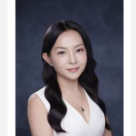
理念融合進品牌之中。從米、茶、中藥到靈芝等在
地元素，大春透過產品說出台灣故事，也重新讓年
輕世代認識老品牌的價值。李國榮也分享，身為第
四代接班者，最大的課題不只是守住傳統，更要思
考如何在快速變動的市場中持續創新，同時堅持天
然原料與友善環境的初心。 節目中也將深入聊到百
年品牌的世代挑戰、產品開發、永續責任，以及接
班過程中印象深刻的困難與轉折。從一塊肥皂，看
見的不只是產業歷史，更是一段關於台灣土地、人
情與文化記憶的傳承故事。