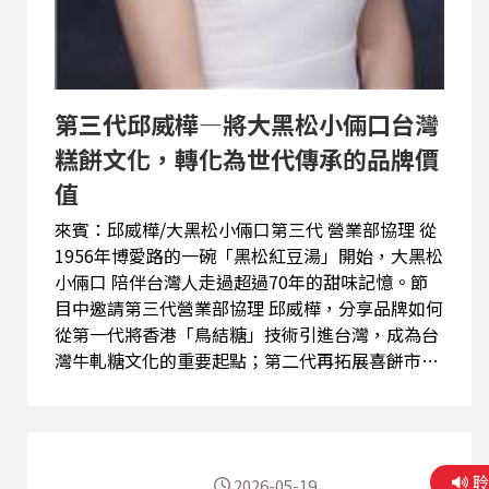
第三代邱威樺—將大黑松小倆口台灣
糕餅文化，轉化為世代傳承的品牌價
值
來賓：邱威樺/大黑松小倆口第三代 營業部協理 從
1956年博愛路的一碗「黑松紅豆湯」開始，大黑松
小倆口 陪伴台灣人走過超過70年的甜味記憶。節
目中邀請第三代營業部協理 邱威樺，分享品牌如何
從第一代將香港「鳥結糖」技術引進台灣，成為台
灣牛軋糖文化的重要起點；第二代再拓展喜餅市
場、建立全台50家門市與觀光體驗版圖，讓大黑松
小倆口不只是糕餅品牌，更成為許多人共同的成長
記憶。 邱威樺協理談到，第三代面對的不只是經營
挑戰，而是如何讓老品牌重新與年輕世代產生連
2026-05-19