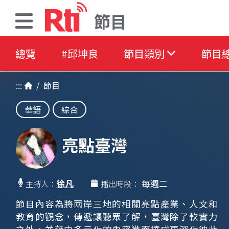
節目
總覽
#邱坤良
節目類別
節目
:::
/
節目
華語
綜合
亮點臺灣
徐凡
每週二
主持人：
播出時段：
節目內容為將兩岸三地的相關亮點產業、人文和
教育的觀念，傳遞讓聽眾了解，臺灣除了軟實力