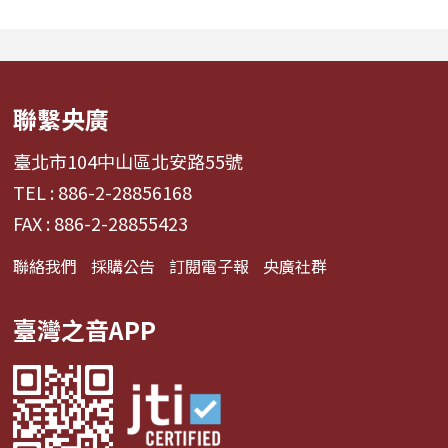
經濟學。 全方位解構啦啦
詞能勾起回憶？為
隊產業的面貌，從耀眼的
同的音色會讓我
啦啦隊...
舞、想流淚...
聯繫央廣
臺北市104中山區北安路55號
TEL : 886-2-28856168
FAX : 886-2-28855423
聯絡我們
採購公告
訂閱電子報
央廣社群
臺灣之音APP