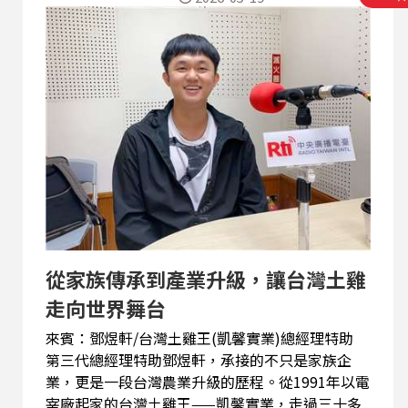
結。從品牌識別、包裝設計、社群行銷到跨界聯
名，團隊希望讓消費者不只是「吃得到」，更能
「看得到、感受到」品牌所傳遞的人情味與陪伴
感。同時，品牌依舊堅持食材品質與安心理念，在
傳統與創新之間找到新的平衡。 此外，她也分享成
立牛軋糖博物館、愛情故事館與元首館背後的轉型
思維，如何從食品跨足觀光文化體驗，打造屬於台
灣的伴手禮故事。榮獲第27屆十大傑出女青年後，
她更深刻感受到，第三代接班接下的不只是企業，
而是長輩的精神、員工的信任，以及消費者幾十年
的情感記憶。未來，她也希望讓 大黑松小倆口 成
為能被世界看見的台灣品牌。
從家族傳承到產業升級，讓台灣土雞
走向世界舞台
來賓：鄧煜軒/台灣土雞王(凱馨實業)總經理特助
第三代總經理特助鄧煜軒，承接的不只是家族企
業，更是一段台灣農業升級的歷程。從1991年以電
宰廠起家的台灣土雞王——凱馨實業，走過三十多