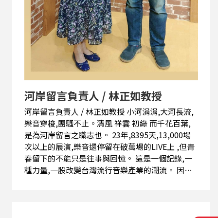
河岸留言負責人 / 林正如教授
河岸留言負責人 / 林正如教授 小河涓涓,大河長流,
樂音穿梭,團騷不止。清風 祥雲 初綠 而千花百葉,
是為河岸留言之職志也。 23年,8395天,13,000場
次以上的展演,樂音還停留在破萬場的LIVE上 ,但青
春留下的不能只是往事與回憶。 這是一個記錄,一
種力量,一股改變台灣流行音樂產業的潮流。 因此
林正如老師說~要好好地來道別,把值得記憶的事再
講一次,把重要的演出再復刻一次,把珍貴畫面再次
重現 - 於是有了企劃「小河23事」。 「50人的場
地基本上就是肉搏戰,較勁的是音樂本質,它使用最