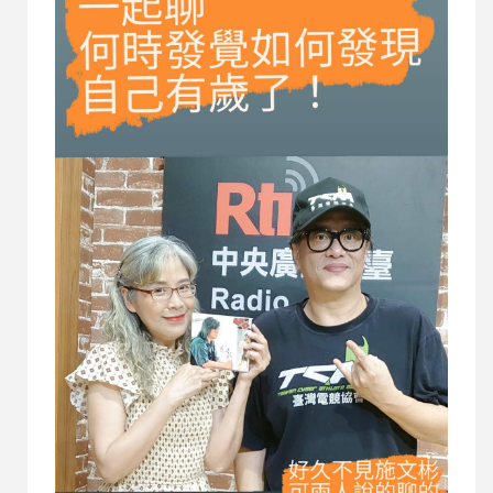
革命吧! 吳宇凡外表單純青澀，卻隱藏無可限量的
能量 吳宇凡究竟是大人還是小孩? 《說不出口的凡
人》 7個議題x7首歌曲，深入探討教育議題，記錄
大學生所遇問題，傾訴教育經驗。 大風吹來吹去
不再一個人 說不出口的大學 圓圓的眼睛 錢錢在這
裡 是不是有一些誤會(feat.瘋狂佐奇) 我好像長大了
2019年4月3日，派歌Packer發行首張錄音室迷你
專輯《音樂少年》。 2019年8月10日，派...