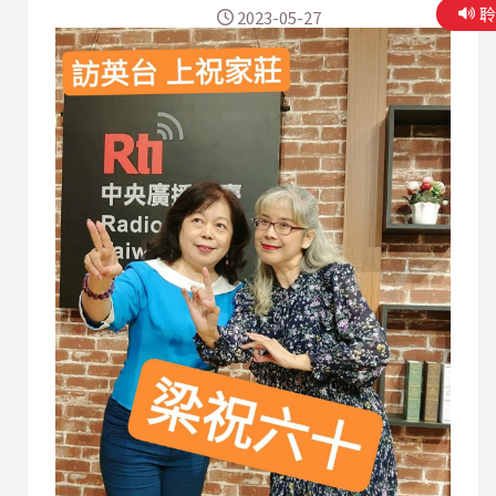
2023-05-27
原始、最陽春的設備,觀眾聽到的是你最真實的面
目。」 唯有經歷過這個考驗後,創作人才能夠強大
去面對日新月異廣大巿場的挑戰,因為它是這一切的
開端。 正如老師 ~ 我們堅信, 因此堅持。 小河岸一
直是一個「向上舞台」,為初入音樂產業的人提供一
個友善環境。 希望透過舞台展演,讓音樂人發展自
己的專業,在音樂領域上不斷精益求精。 小河岸同
時也是個避風港,提供了許多獨立音樂人重新面對自
己,找到自我的舞台。 「獨立音樂人是創造市場、
改變市場,更是創造浪潮的關鍵角色。」而這當中
live house便是那缺一不可的存在。 它紀錄了一個
城市音樂文化的發展的一個重要脈絡的觀...