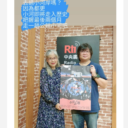
音樂與熱情，對遊戲的熱愛，還有對人的熱忱。
【什麼樣的年紀說什麼話】【什麼樣的心情唱什麼
歌】 1. 看到施文彬，腦中出現的是~少年歐吉桑、
夢想鐵金剛。但有些事，非得用時間證明，是吧?!
2. 專輯名稱是【有歲】何時發現自己有點年紀
呢? 有那些症狀算【有歲】? 如何看待【有歲】? 有
人要花好多力氣，才能接納自己要戴老花眼鏡，再
不能像年輕時那樣熬夜，因為隔天怎麼睡也補不回
來。從祝你快樂到祝你身體健康。人說30而立、40
不惑、50知天命，的確人活到一個階段的確會有一
段轉變，不過現在隨著...