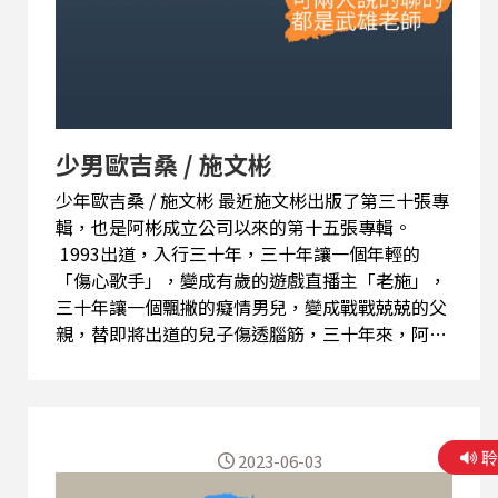
少男歐吉桑 / 施文彬
少年歐吉桑 / 施文彬 最近施文彬出版了第三十張專
輯，也是阿彬成立公司以來的第十五張專輯。
1993出道，入行三十年，三十年讓一個年輕的
「傷心歌手」，變成有歲的遊戲直播主「老施」，
三十年讓一個飄撇的癡情男兒，變成戰戰兢兢的父
親，替即將出道的兒子傷透腦筋，三十年來，阿彬
沈浸在不同類型的音樂之中，似乎也比更多人扮演
了更多身份。 從電台音樂節目主持人，電視音樂
節目主持人，電競節目主持人，電視劇、電影的演
出，到遊戲公司總監，電競協會理事長，他的專
2023-06-03
輯，無論流行，抒情，搖滾，電音，甚至到無以名
狀的文跡奇武，各種身份的切換，不變的是，他對