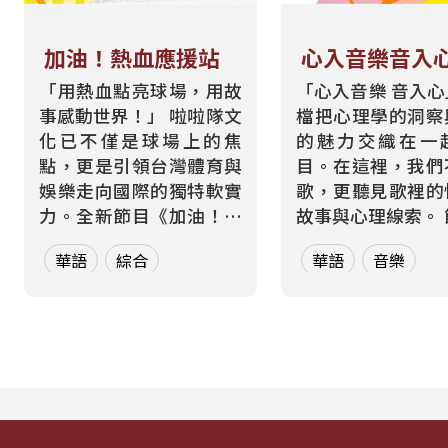
加油！熱血應援站
心入音樂音入
「用熱血點亮球場，用故
「心入音樂 音入
事感動世界！」 啦啦隊文
檔把心理學的洞察
化已不僅是球場上的焦
的魅力交織在一
點，更是引領台灣體育與
目。在這裡，我們
娛樂走向國際的獨特軟實
歌，更聽見歌裡的
力。全新節目《加油！熱
故事與心理線索。 節目從
血應援站》，由香港藝人
心理學的角度出發
華語
綜合
華語
音樂
張啟樂與影視運動產業專
聽眾探索音樂如何
業經理人鄭偉柏搭檔，將
奏、旋律與聲響，
帶領全球華語聽眾深入這
響心情——為何某
條充滿汗水與笑容的應援
能帶來安定？為何
經濟學。 全方位解構啦啦
詞能勾起回憶？為
隊產業的面貌，從耀眼的
同的音色會讓我
啦啦隊...
舞、想流淚...