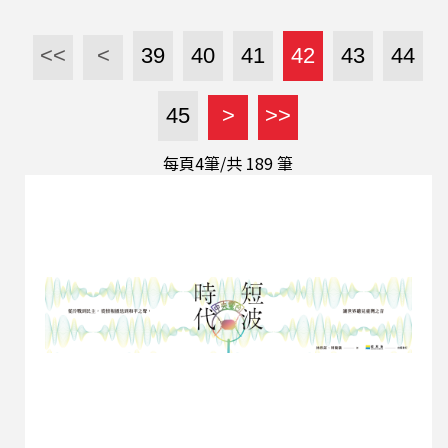
疊的記憶。 王友蘭教授是臺北市立大學中語系博士
/ 中國文藝協會文藝獎章得主 / 四座廣播金鐘得主 /
<<
<
39
40
41
42
43
44
文建會兩座廣播文化獎得主 / 全球中華文化藝術薪
傳獎得主 / 曾任世新等大學教授 / 現任 ~ 蘭之馨黃
45
>
>>
梅調劇藝坊 及 大漢玉集劇藝團藝術總監 「梁祝六
十：黃梅調經典劇《梁祝》迴響公演」 地點：新北
每頁4筆/共
189
筆
市藝文中心演藝廳板橋區莊敬路62號 演出團隊：
蘭之馨黃梅調劇藝坊 歡迎影迷觀眾帶著長輩親友，
一同重溫 1960 年代的台灣電影經典！ 提到《梁山
伯與祝英台》就讓人想到反串男主角 第 57 屆金鐘
獎，演員陳亞蘭成為第一位公開獲得金鐘獎戲劇節
目最佳男主角的女性，寫下台灣影視史的新頁！ 其
實早在 1960 年代，就有一位以女性身分反串男主
角風靡全台，更讓金馬獎...