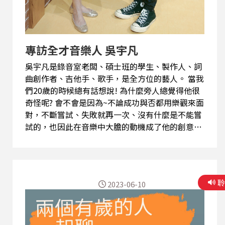
專訪全才音樂人 吳宇凡
吳宇凡是錄音室老闆、碩士班的學生、製作人、詞
曲創作者、吉他手、歌手，是全方位的藝人。 當我
們20歲的時候總有話想說! 為什麼旁人總覺得他很
奇怪呢? 會不會是因為~不論成功與否都用樂觀來面
對，不斷嘗試、失敗就再一次、沒有什麼是不能嘗
試的，也因此在音樂中大膽的動機成了他的創意。
音樂才子吳宇凡，是學生又不只是學生。吳宇凡發
跡於網路，透過將作品放在自己的YouTube，在網
路上引發關注。才華洋溢的他，憑實力和努力，17
歲就發行首張全創作製作EP《音樂少年》陸續以在
2023-06-10
學狀態，成為錄音室老闆、演唱會樂手以及廣播主
持人。但看似順利發展的背後，其實也有重重阻
礙，出生在保守派家庭的他，父母總擔心他未來養
不起自己，反對他全職做音樂，想必鬧過多次家庭