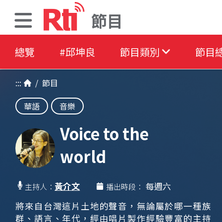
節目
總覽
#邱坤良
節目類別
節目
:::
/
節目
華語
音樂
Voice to the
world
黃介文
每週六
主持人：
播出時段：
將來自台灣這片土地的聲音，無論屬於哪一種族
群、語言、年代，經由唱片製作經驗豐富的主持