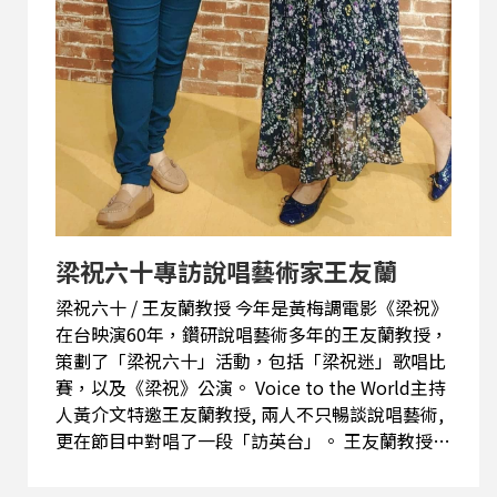
梁祝六十專訪說唱藝術家王友蘭
梁祝六十 / 王友蘭教授 今年是黃梅調電影《梁祝》
在台映演60年，鑽研說唱藝術多年的王友蘭教授，
策劃了「梁祝六十」活動，包括「梁祝迷」歌唱比
賽，以及《梁祝》公演。 Voice to the World主持
人黃介文特邀王友蘭教授, 兩人不只暢談說唱藝術,
更在節目中對唱了一段「訪英台」。 王友蘭教授曾
在央廣主持節目, 跟介文當年的節目導播一樣, 都是
趙榮流導播, 我們也用同一間錄音間, 有許多相同重