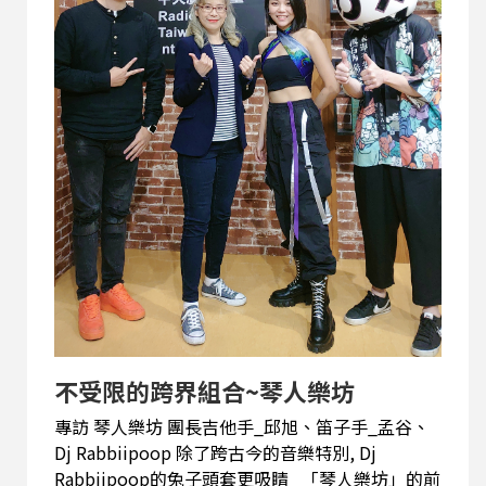
學報考音樂系，目標是學習國樂作曲，但當時台灣
沒有國樂的理論作曲系組，於是轉而報考上海音樂
學院，只是入學後才發現，學校沒有國樂作曲專業
主修可選，好不容易考進來，只能選擇學其他器
樂，繼續留在上海。 當時選了嗩吶為主修，但主修
老師因個人因素出國了，所以沒有老師教課。付了
學費卻沒課上，同學們都哀嘆抱怨，他則用同樣時
間，跟一位作曲家上配器課學編曲。剩下的時間就
自己研究音樂、看書作筆...
不受限的跨界組合~琴人樂坊
專訪 琴人樂坊 團長吉他手_邱旭、笛子手_孟谷、
Dj Rabbiipoop 除了跨古今的音樂特別, Dj
Rabbiipoop的兔子頭套更吸睛 「琴人樂坊」的前