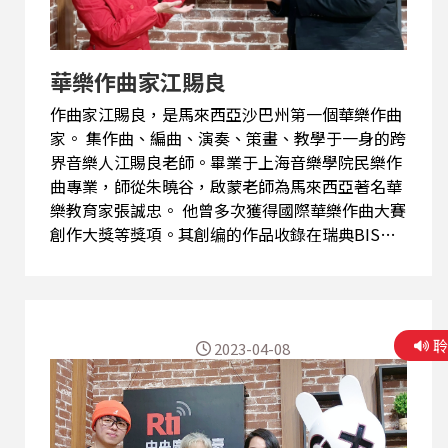
務工作後，林昱廷教授除了仍然擔任許多重要比賽
的評審，更擔任了Cosmic Light 宇宙光全人關懷
擔任師曠知音雅集國樂團藝術總監。 《師曠知音雅
集》國樂團是個很特別...
華樂作曲家江賜良
作曲家江賜良，是馬來西亞沙巴州第一個華樂作曲
家。 集作曲、編曲、演奏、策畫、教學于一身的跨
界音樂人江賜良老師。畢業于上海音樂學院民樂作
曲專業，師從朱曉谷，啟蒙老師為馬來西亞著名華
樂教育家張誠忠。 他曾多次獲得國際華樂作曲大賽
創作大獎等獎項。其創编的作品收錄在瑞典BIS、
新加坡華樂團、香港中樂，台北市立國樂、中國民
樂等書籍中。江老師也是台灣女婿。 江賜良老師的
音樂路非常獨特。非音樂科班出身但熱愛音樂的
他，從電子琴入門，也參與學校國樂社。因著當地
2023-04-08
華人社團，每週都有音樂活動需要，江賜良累積了
大量演出經驗。一路自學的他，沒有樂譜就練習自
己聽寫採譜，也編寫簡單的分譜，給其他樂手演
奏。經過多年摸索，江賜良在升大學時選擇出國留