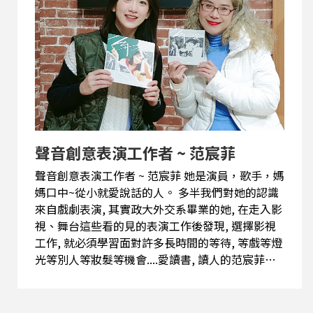
梅葆玖在台灣第二位弟子，現就讀東吳大學中文系
博士班。...
聲音創意表演工作者 ~ 范宸菲
聲音創意表演工作者 ~ 范宸菲 她是演員，歌手，媽
媽口中~從小就愛說話的人。 多半我們對她的認識
來自戲劇表演, 其實政大外交系畢業的她, 在走入影
視、舞台這些看的見的表演工作後發現, 選擇影視
工作, 就必須學習面對許多長時間的等待, 等戲等燈
光等別人等妝髮等機會....愛讀書, 讀人的范宸菲誠
實的說, 這個工作與工作中間的等待, 促成了她的母
語創作專輯 。 父親是客家人, 能熟練地道的運用客
語, 母親是閩南人, 宸菲從小也跟著聽民南語流行歌