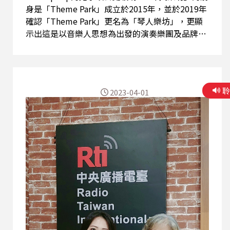
身是「Theme Park」成立於2015年，並於2019年
確認「Theme Park」更名為「琴人樂坊」，更顯
示出這是以音樂人思想為出發的演奏樂團及品牌。
在「琴人樂坊」中，每次的成員都可以自由的合
作，並不限定團員以及任何的音樂類型與曲風，讓
音樂撞擊音樂，藝術撞擊藝術。 琴人樂坊融合
中、西傳統 與現代音樂元素，集結了不同領域的音
2023-04-01
樂人。將傳 統戲曲、西洋古典、EDM、搖滾以及流
行音樂的旋律融合在一起。 今天特別介紹「琴人
樂坊」跨界力作『巾幗』 以現代節奏詮釋經典史
詩，傳統戲曲為軸，讓花木蘭、穆桂英、樊梨花、
扈三娘，在電音裡魔幻、搖滾中壯烈、古典中優
雅，交織出女性與生俱來的柔情與不為人知的堅
毅。 將東方傳統戲曲身段唱腔與西方古典及現代
流行、電子音樂等元素融合以穿越時空的衝突感創
照出獨特的美學音樂，向每一個女性致敬。 大師
梅蘭芳傳人梅葆玖之嫡傳弟子京劇青衣劉珈后跨刀
獻聲/台灣京劇與崑曲演員，國光劇團旦角演員。