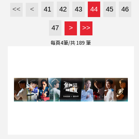
曲, 不過, 認真思考選擇母語創作, 反倒是進入影視
<<
<
41
42
43
44
45
46
產業之後的決定 。 仍然用中文思考, 但手邊筆記的
每一個新鮮句子, 宸菲會請教身邊懂客語的朋友, 於
47
>
>>
是一張創作專輯於焉成形 。 關於范宸菲 范宸菲在
2022年，以《國際橋牌社二》入圍第57屆金鐘獎
每頁4筆/共
189
筆
最佳女主角獎項, 除此之外她近期作品包含《和平
歸來》、網路劇集《記憶浮島》、大愛電視台「在
愛之外」、「與愛同行」等。同時積極歌曲創作，
2019年初試客語音樂創作，創作歌曲「我愛轉來
了」獲得客家流行音樂大賽第三名和最佳作詞獎。
並於2022年底發行第一張客語全創作專輯《弄丟的
方法》。2020年至今，於「講客廣播電台」主持節
目《下夜書店》。