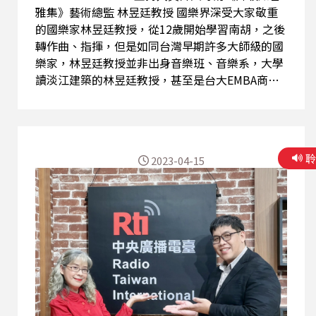
雅集》藝術總監 林昱廷教授 國樂界深受大家敬重
的國樂家林昱廷教授，從12歲開始學習南胡，之後
轉作曲、指揮，但是如同台灣早期許多大師級的國
樂家，林昱廷教授並非出身音樂班、音樂系，大學
讀淡江建築的林昱廷教授，甚至是台大EMBA商學
碩士。既然是非科班，可以想見對國樂的熱愛。 林
昱廷教授長期任教於國立臺灣藝術大學，曾任該校
國樂系主任、總務長、教務長等職務，目前受聘為
臺藝大榮譽教授。 林昱廷成功跨足國樂作曲、指
2023-04-15
揮、演奏、教學、研究與藝術行政等領域，作品
《歡樂中國節》、《喜慶》、《彩絮飛揚》獲指定
為臺灣區音樂比賽曲目。曾獲唱片類金鼎獎、國科
會甲種學術研究獎勵；獲頒教育部優秀教育人員、
臺北縣教育會優良教師、臺藝大教學卓越績優教師
等榮銜。早年參與創設國立藝專實驗國樂團（今臺
灣國樂團），曾擔任國家國樂團團長、中華民國國
樂學會理事長，是臺灣國樂領域發展的重要推手。
也是介文在藝專時，最敬愛的老師。 停下繁忙的學