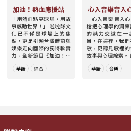
加油！熱血應援站
心入音樂音入
「用熱血點亮球場，用故
「心入音樂 音入
事感動世界！」 啦啦隊文
檔把心理學的洞察
化已不僅是球場上的焦
的魅力交織在一
點，更是引領台灣體育與
目。在這裡，我們
娛樂走向國際的獨特軟實
歌，更聽見歌裡的
力。全新節目《加油！熱
故事與心理線索。 節目從
血應援站》，由香港藝人
心理學的角度出發
華語
綜合
華語
音樂
張啟樂與影視運動產業專
聽眾探索音樂如何
業經理人鄭偉柏搭檔，將
奏、旋律與聲響，
帶領全球華語聽眾深入這
響心情——為何某
條充滿汗水與笑容的應援
能帶來安定？為何
經濟學。 全方位解構啦啦
詞能勾起回憶？為
隊產業的面貌，從耀眼的
同的音色會讓我
啦啦隊...
舞、想流淚...