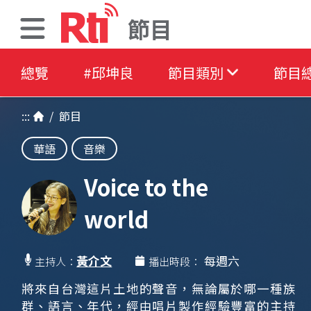
節目
總覽
#邱坤良
節目類別
節目
:::
/
節目
華語
音樂
Voice to the
world
黃介文
每週六
主持人：
播出時段：
將來自台灣這片土地的聲音，無論屬於哪一種族
群、語言、年代，經由唱片製作經驗豐富的主持