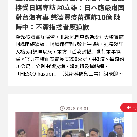
接受日媒專訪 顧立雄：日本應嚴肅面
對台海有事 慈濟買疫苗遭詐10億 陳
時中：不實指控者應道歉
漢光42號實兵演習，北部地區重點為淡江大橋實施
封橋阻絕演練，封鎖通行到7號上午6點，這是淡江
大橋5月通車以來，軍方「首次封橋」進行軍事操
演。官兵在橋面設置長度200公尺，共3道、每道約
70公尺，分別由消波塊、鋼刺蝟及鐵絲網、
「HESCO bastion」（艾斯科防禦工事）組成的阻
絕設施，藉此延伸淡水河防線，建構三道防線，嚴
防敵軍直衝政經中樞，透過此次演練驗證防務成
效。 國防部長顧立雄首度接受日本軍事專家峯村健
司專訪，顧立雄在此次專訪傳達兩項訊息，包括台
2026-08-01
灣不把美軍介入視為國防計畫的必然前提，必須先
靠自身力量抵抗封鎖與登陸，而日本則不能再將台
海危機視為與己無關，一旦中國對台行動，日本勢
必面臨是否行使自衛權及如何支援美軍的實際選