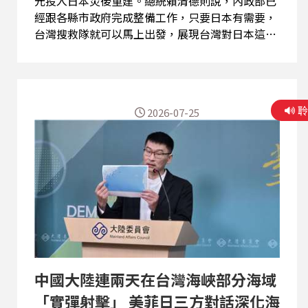
元投入日本災後重建。總統賴清德則說，內政部已
經跟各縣市政府完成整備工作，只要日本有需要，
台灣搜救隊就可以馬上出發，展現台灣對日本這次
地震表達強烈支持的態度。賴清德出席「2026年台
灣美食展開幕典禮」，並受訪表示，過去台灣地震
的時候，都承蒙日本給予台灣多方的協助跟關心；
過去日本地震的時候，台灣也給予支持，台日遭遇
2026-07-25
天災地變，都會互相幫忙。 「白狼」張安樂領導的
中華統一促進黨，去年遭披露在台灣為北京宣傳並
招募中國間諜，內政部30號舉行記者會說明在蒐整
事證後，以配合中共在台發展組織、跨境鎮壓及黨
員涉犯國安法三理由，將交憲法法庭聲請解散統促
黨。這是內政部首個交憲法法庭宣告解散政黨的案
例。內政部次長馬士元說，對統促黨的處理是戰略
問題，必須要做處置，才能嚇阻其他類似活動在台
灣繼續下去。 台灣與美國在海上執法與搜救等海事
合作時有所聞，但從未對外曝光雙方海巡艦艇在海
中國大陸連兩天在台灣海峽部分海域
上共同演練或執法的畫面，美國在台協會（AIT）7
月28號破天荒的在臉書（Facebook）上曝光，顯
「實彈射擊」 美菲日三方對話深化海