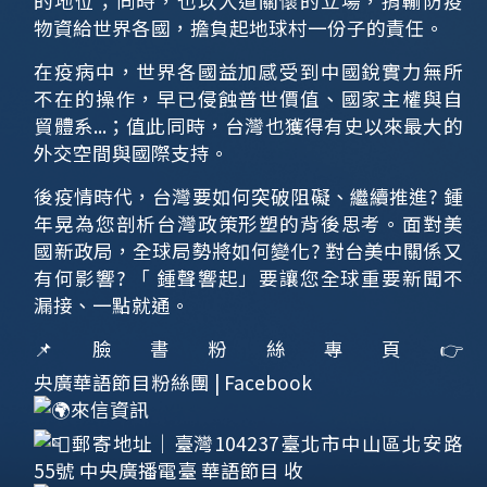
的地位；同時，也以人道關懷的立場，捐輸防疫
物資給世界各國，擔負起地球村一份子的責任。
在疫病中，世界各國益加感受到中國銳實力無所
不在的操作，早已侵蝕普世價值、國家主權與自
貿體系...；值此同時，台灣也獲得有史以來最大的
外交空間與國際支持。
後疫情時代，台灣要如何突破阻礙、繼續推進? 鍾
年晃為您剖析台灣政策形塑的背後思考。面對美
國新政局，全球局勢將如何變化? 對台美中關係又
有何影響? 「 鍾聲響起」要讓您全球重要新聞不
漏接、一點就通。
📌臉書粉絲專頁👉
央廣華語節目粉絲團 | Facebook
來信資訊
郵寄地址｜臺灣104237臺北市中山區北安路
55號 中央廣播電臺 華語節目 收