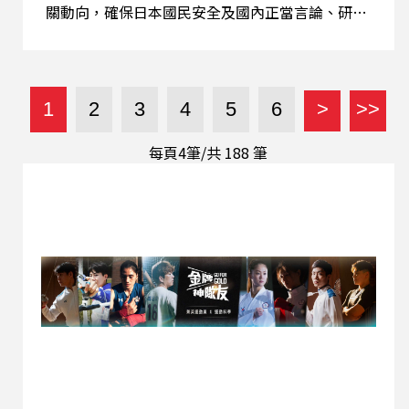
關動向，確保日本國民安全及國內正當言論、研究
活動不受影響。 臺灣無人機產業正處於爆發期，隨
著全球供應鏈「去紅化」趨勢，臺灣成為美國以外
首個獲授權「綠色無人機」（Green UAS）認證的
國家。受惠於國軍逾千億採購需求 與龐大的海外商
1
2
3
4
5
6
>
>>
機，涵蓋整機、晶片到零組件的國家隊已成功打入
歐美與日本市場。
每頁4筆/共
188
筆