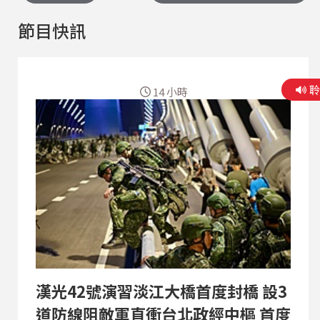
節目快訊
14 小時
漢光42號演習淡江大橋首度封橋 設3
道防線阻敵軍直衝台北政經中樞 首度