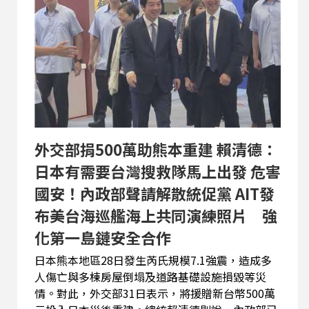
擇。 這是顧立雄去年就任國防部長後，首次接受日
本媒體專訪，針對中國在台灣東部海域的灰色地帶
行動、美軍是否介入台海、日本在「台灣有事」中
的角色，以及美國對台軍售等敏感議題作出說明。
前彰化律師公會理事長陳昱瑄夥同「道德經老師」
李世宗家族，利用慈濟基金會欲採購BNT疫苗之
機，由李世宗長子李易儒以疫苗掮客身分接觸慈
濟，謊稱已協助鴻海、台積電採購，以此騙取高達
3,000萬美元（約台幣10.6億元）顧問費...
外交部捐500萬助熊本重建 賴清德：
日本有需要台灣搜救隊馬上出發 危害
國安！內政部聲請解散統促黨 AIT發
布美台海巡艦海上共同演練照片 強
化第一島鏈安全合作
日本熊本地區28日發生芮氏規模7.1強震，造成多
人傷亡與多棟房屋倒塌及道路基礎設施損毀等災
情。對此，外交部31日表示，將援贈新台幣500萬