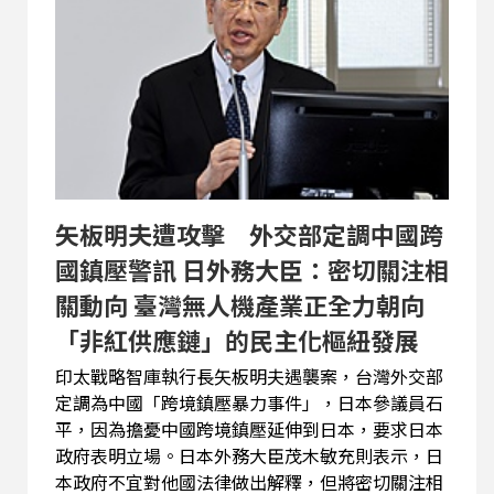
案。她也強調，演習期間重要服務不會斷線，，所
有的緊急救援、醫療、交通與金融運作不會受到影
響。
矢板明夫遭攻擊 外交部定調中國跨
國鎮壓警訊 日外務大臣：密切關注相
關動向 臺灣無人機產業正全力朝向
「非紅供應鏈」的民主化樞紐發展
印太戰略智庫執行長矢板明夫遇襲案，台灣外交部
定調為中國「跨境鎮壓暴力事件」，日本參議員石
平，因為擔憂中國跨境鎮壓延伸到日本，要求日本
政府表明立場。日本外務大臣茂木敏充則表示，日
本政府不宜對他國法律做出解釋，但將密切關注相