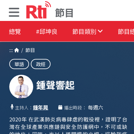
節目
總覽
#邱坤良
節目類別
節目
:::
/
節目
華語
政經
鍾聲響起
鍾年晃
每週六
主持人：
播出時段：
2020年 在武漢肺炎病毒肆虐的戰役裡，證明了台
灣在全球產業供應鏈與安全防護網中，不可或缺