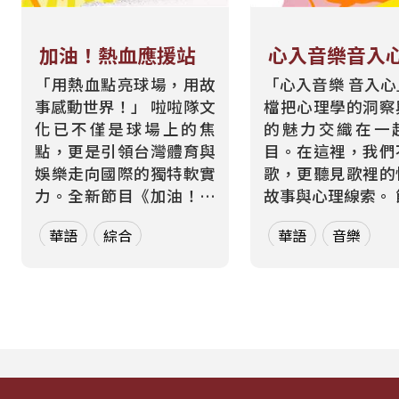
加油！熱血應援站
心入音樂音入
「用熱血點亮球場，用故
「心入音樂 音入
事感動世界！」 啦啦隊文
檔把心理學的洞察
化已不僅是球場上的焦
的魅力交織在一
點，更是引領台灣體育與
目。在這裡，我們
娛樂走向國際的獨特軟實
歌，更聽見歌裡的
力。全新節目《加油！熱
故事與心理線索。 節目從
血應援站》，由香港藝人
心理學的角度出發
華語
綜合
華語
音樂
張啟樂與影視運動產業專
聽眾探索音樂如何
業經理人鄭偉柏搭檔，將
奏、旋律與聲響，
帶領全球華語聽眾深入這
響心情——為何某
條充滿汗水與笑容的應援
能帶來安定？為何
經濟學。 全方位解構啦啦
詞能勾起回憶？為
隊產業的面貌，從耀眼的
同的音色會讓我
啦啦隊...
舞、想流淚...