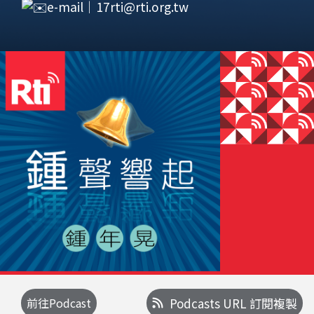
e-mail｜
17rti@rti.org.tw
前往Podcast
Podcasts URL 訂閱複製