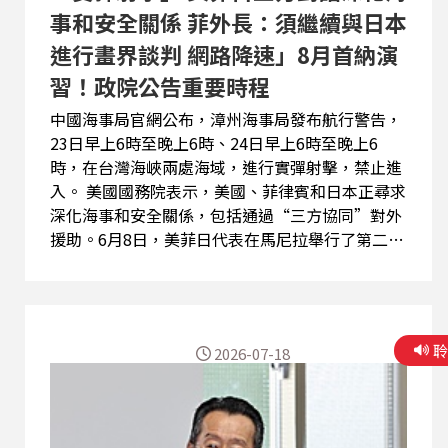
示出4000噸級嘉義級巡防艦的台...
事和安全關係 菲外長：須繼續與日本
進行畫界談判 網路降速」8月首納演
習！政院公告重要時程
中國海事局官網公布，漳州海事局發布航行警告，
23日早上6時至晚上6時、24日早上6時至晚上6
時，在台灣海峽兩處海域，進行實彈射擊，禁止進
入。 美國國務院表示，美國、菲律賓和日本正尋求
深化海事和安全關係，包括通過“三方協同”對外
援助。6月8日，美菲日代表在馬尼拉舉行了第二次
三方海事對話。會上，美菲日高級官員重申了在當
前地區形勢下三國夥伴關係的重要性。 今年8月將
登場的「2026城鎮韌性防空演習」首度納入「行動
網路降速」模擬演練。演練期間，將模擬電信網路
2026-07-18
頻寬不足情境，手機行動網路可能降速至僅提供語
音通話及簡訊服務。行政院發言人李慧芝22日表
示，這是台灣首次實施行動網路降速演練，目的在
於驗證通訊韌性，並建立網路受阻時的備援通訊方