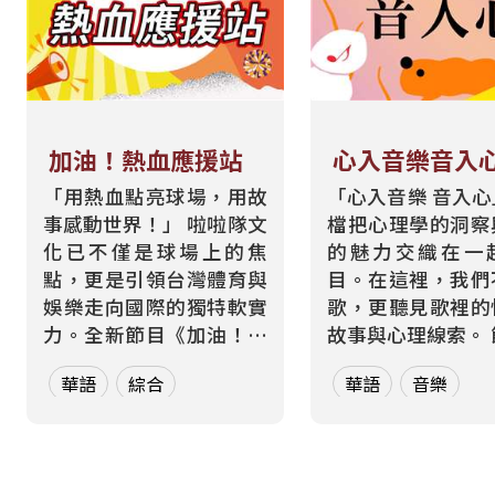
加油！熱血應援站
心入音樂音入
「用熱血點亮球場，用故
「心入音樂 音入
事感動世界！」 啦啦隊文
檔把心理學的洞察
化已不僅是球場上的焦
的魅力交織在一
點，更是引領台灣體育與
目。在這裡，我們
娛樂走向國際的獨特軟實
歌，更聽見歌裡的
力。全新節目《加油！熱
故事與心理線索。 節目從
血應援站》，由香港藝人
心理學的角度出發
華語
綜合
華語
音樂
張啟樂與影視運動產業專
聽眾探索音樂如何
業經理人鄭偉柏搭檔，將
奏、旋律與聲響，
帶領全球華語聽眾深入這
響心情——為何某
條充滿汗水與笑容的應援
能帶來安定？為何