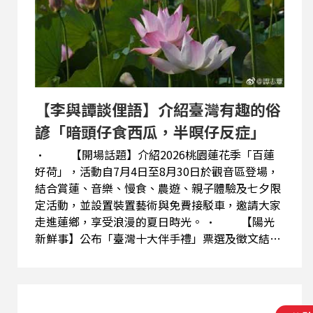
尾」，體會做事必須掌握重點，否則容易本末倒
置、事倍功半。從夏日活動、生活智慧到聽友交
流，展現節目溫暖而多元的內容。
【李與譚談俚語】介紹臺灣有趣的俗
諺「暗頭仔食西瓜，半暝仔反症」
· 【開場話題】介紹2026桃園蓮花季「百蓮
好荷」，活動自7月4日至8月30日於觀音區登場，
結合賞蓮、音樂、慢食、農遊、親子體驗及七夕限
定活動，並設置裝置藝術與免費接駁車，邀請大家
走進蓮鄉，享受浪漫的夏日時光。 · 【陽光
新鮮事】公布「臺灣十大伴手禮」票選及徵文結
果。鳳梨酥以108票奪冠，太陽餅居次，澎湖黑糖
糕與宜蘭牛舌餅並列第三；節目也公布徵文獎得主
及票選幸運獎得主。 · 【李與譚談俚語】解
析臺灣有趣的俗諺「暗頭仔食西瓜，半暝仔反