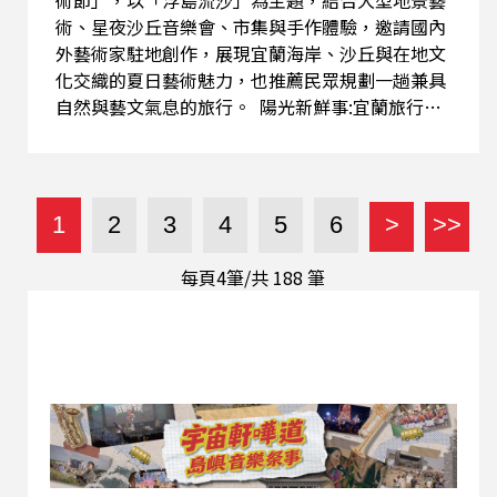
術節」，以「浮島流沙」為主題，結合大型地景藝
術、星夜沙丘音樂會、市集與手作體驗，邀請國內
外藝術家駐地創作，展現宜蘭海岸、沙丘與在地文
化交織的夏日藝術魅力，也推薦民眾規劃一趟兼具
自然與藝文氣息的旅行。 陽光新鮮事:宜蘭旅行企
劃開跑 分享由微博網友票選的宜蘭旅行企劃，介紹
牛舌餅、三星蔥料理、鴨賞、咖啡、海鮮、賞鯨、
日出、傳藝中心及金棗等特色景點與美食，透過粉
絲互動投票，打造一趟充滿驚喜與期待的宜蘭之
1
2
3
4
5
6
>
>>
旅。 李與譚談俚語:介紹臺灣有趣的俗諺:牛鼻毋
拎，拎牛尾 本週解析台灣俗諺「牛鼻毋拎，拎牛
每頁4筆/共
188
筆
尾」，說明其真正涵義是「本末倒置、抓錯重
點」。透過農村牽牛的生活智慧，提醒大家做事要
先掌握關鍵，否則再努力也可能事倍功半，並搭配
生活案例，讓俚語更容易理解與運用。 陽光聊天
室:聽友交流分享 節目回應聽友對臺灣國際熱氣球
嘉年華交通方式、宜蘭賞日出與賞鯨行程安排的提
問，也分享大家對伴手禮徵文的感想。有聽友認為
鳳梨酥、太陽餅最能代表台灣，也有人分享伴手禮