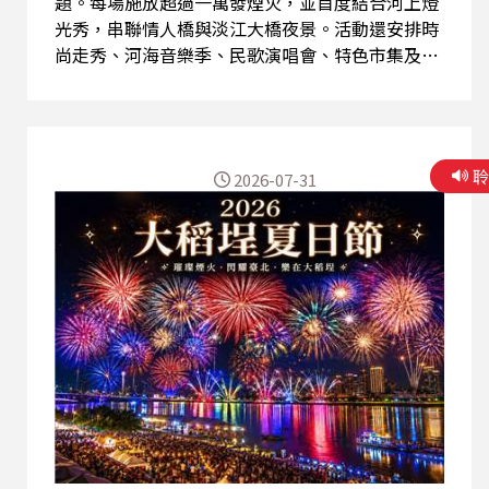
題。每場施放超過一萬發煙火，並首度結合河上燈
光秀，串聯情人橋與淡江大橋夜景。活動還安排時
尚走秀、河海音樂季、民歌演唱會、特色市集及美
食攤位，讓民眾從午後一路玩到夜晚。 【陽光新鮮
事】 「隨薏出發」宜蘭系列影片播出時程往後順
延，暫定自9月起陸續推出烏石港賞鯨、頭城老
街、傳藝中心、牛舌餅製作、宜蘭酒廠及蘇澳漁港
2026-07-31
等內容，帶大家從海洋生態、地方文化到傳統產
業，重新認識宜蘭的多元風貌。 【李與譚談俚語】
介紹臺灣有趣的俗諺 本集介紹台灣俗語「勇勇馬縛
佇將軍柱」，意思是健壯勇猛的好馬，卻被綁在柱
子上無法奔馳，用來比喻一個人能力卓越，卻受到
環境、制度或上位者限制，無法施展長才，感嘆人
才被埋沒、英雄無用武之地。 【陽光聊天室】 聽
友來信分享收聽桃園蓮花季、台灣十大伴手禮及俗
語單元的心得，也為鳳梨酥、太陽餅與徵文得獎者
送上祝福。此外，大家懷念已停播的「十分好文
摘」，期盼未來仍有兼具閱讀與寫作學習功能的節
目，延續廣播陪伴與知識交流的溫度。