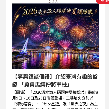
2 天
【李與譚談俚語】介紹臺灣有趣的俗
諺 「勇勇馬縛佇將軍柱」
【開場】 「2026淡水漁人碼頭仲夏繽紛樂」將於8
月9日、16日及23日晚間登場，三場焰火分別以
「海港暮夏」、「七夕星鏈」及「世界之夜」為主