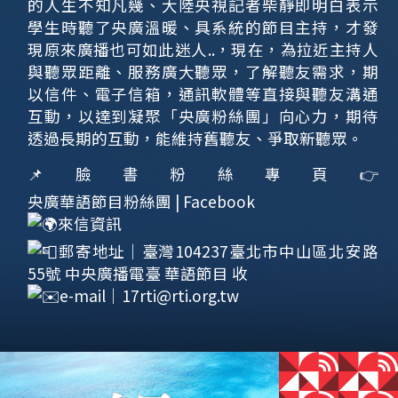
的人生不知凡幾、大陸央視記者柴靜即明白表示
學生時聽了央廣溫暖、具系統的節目主持，才發
現原來廣播也可如此迷人..，現在，為拉近主持人
與聽眾距離、服務廣大聽眾，了解聽友需求，期
以信件、電子信箱，通訊軟體等直接與聽友溝通
互動，以達到凝聚「央廣粉絲團」向心力，期待
透過長期的互動，能維持舊聽友、爭取新聽眾。
📌臉書粉絲專頁👉
央廣華語節目粉絲團 | Facebook
來信資訊
郵寄地址｜臺灣104237臺北市中山區北安路
55號 中央廣播電臺 華語節目 收
e-mail｜
17rti@rti.org.tw