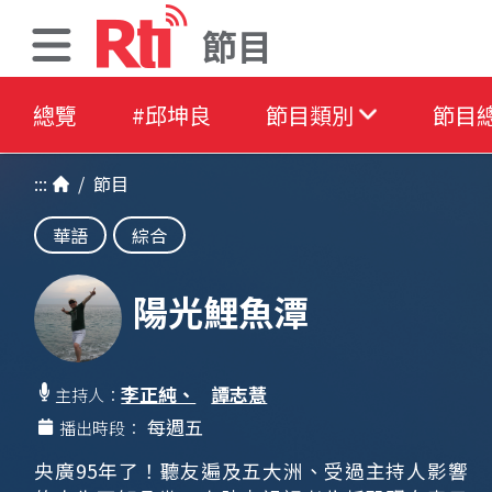
節目
總覽
#邱坤良
節目類別
節目
:::
/
節目
華語
綜合
陽光鯉魚潭
李正純、
譚志薏
主持人：
每週五
播出時段：
央廣95年了！聽友遍及五大洲、受過主持人影響