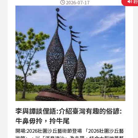
2026-07-17
症」。字面提醒傍晚不宜過量食用寒涼西瓜，以免
半夜腸胃不適；引申則形容一個人態度突然轉變、
出爾反爾或臨時變卦，並透過生活情境說明正確用
法。 · 【陽光聊天室】回覆洪湖黃家口、朱
美霞與馮樂翔的來信。洪湖黃家口感謝節目對其文
字創作與朗讀表現的肯定，期許自己持續寫作；美
霞與樂翔分享收聽宜蘭童玩節、宜蘭拍攝企劃及臺
語俗諺的心得，也對聽友筆下充滿人情與回憶的伴
手禮故事留下深刻印象。
李與譚談俚語:介紹臺灣有趣的俗諺:
牛鼻毋拎，拎牛尾
開場:2026壯圍沙丘藝術節登場 「2026壯圍沙丘藝