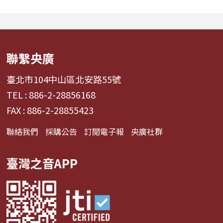
經濟學。 全方位解構啦啦
詞能勾起回憶？為
隊產業的面貌，從耀眼的
同的音色會讓我
啦啦隊...
舞、想流淚...
聯繫央廣
臺北市104中山區北安路55號
TEL : 886-2-28856168
FAX : 886-2-28855423
聯絡我們
採購公告
訂閱電子報
央廣社群
臺灣之音APP