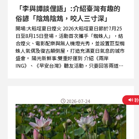
「李與譚談俚語」:介紹臺灣有趣的
俗諺「陰鴆陰鴆，咬人三寸深」
開場:大稻埕夏日煙火 2026大稻埕夏日節於7月25
日至8月15日登場，活動首次攜手「蜘蛛人」，結
合煙火、電影配樂與無人機燈光秀，並設置巨型蜘
蛛人氣偶及復古顛倒屋，打造充滿夏日氣息的城市
盛會。 陽光新鮮事:雙重好運到 介紹《兩岸
ING》、《早安台灣》聽友活動，只要回答兩道選
擇題，並寫下二十字以上的收聽感想，成功完成三
關，就有機會獲得兼具防風、防潑水及保暖功能的
時尚機能外套。 李與譚談俚語:介紹臺灣有趣的俗
諺 本週俗諺「陰鴆陰鴆，咬人三寸深」，提醒大家
2026-07-24
提防表面安靜和善、實際上城府極深的人。這類人
平時喜怒不形於色，一旦伺機出手，往往手段狠
辣，造成難以挽回的傷害。 陽光聊天室:聽友談宜
蘭 美霞與樂翔來信分享壯圍沙丘藝術節、傳藝中心
及宜蘭日出的期待，也回顧俗諺「牛鼻毋拎，拎牛