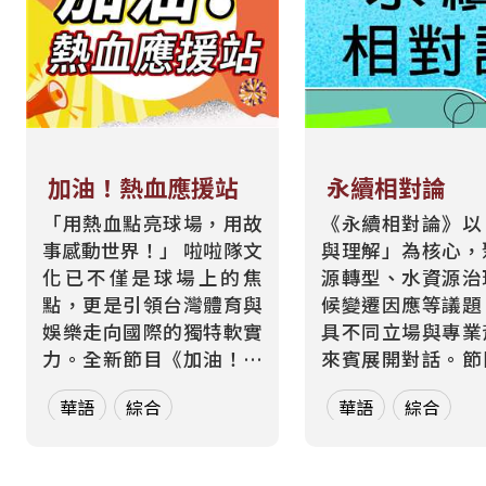
加油！熱血應援站
永續相對論
「用熱血點亮球場，用故
《永續相對論》以
事感動世界！」 啦啦隊文
與理解」為核心，
化已不僅是球場上的焦
源轉型、水資源治
點，更是引領台灣體育與
候變遷因應等議題
娛樂走向國際的獨特軟實
具不同立場與專業
力。全新節目《加油！熱
來賓展開對話。節
血應援站》，由香港藝人
月一題、四集為一
華語
綜合
華語
綜合
張啟樂與影視運動產業專
元，從各方觀點、
業經理人鄭偉柏搭檔，將
絡到交鋒思辨，讓
帶領全球華語聽眾深入這
多元論述中重新思