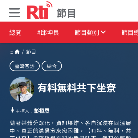
節目
總覽
#邱坤良
節目類別
節目
:::
/
節目
臺灣客語
綜合
有料無料共下坐尞
彭桓恩
主持人：
隨著媒體分眾化，資訊爆炸、各自沉浸在同溫層
中、真正的溝通愈來愈困難，【有料、無料，共