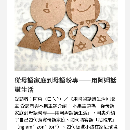
要性在哪位？」
從母語家庭到母語粉專——用阿姆話
講生活
受訪者：阿惠（ㄈㄟˋ）／《用阿姆話講生活》版
主 受訪者與本集主題介紹： 本集主題為「從母語
家庭到母語粉專——用阿姆話講生活」，阿惠介紹
了自己如何落實母語家庭、如何將客語「拈轉來」
（ngiamˊ zonˋ loiˇ）、如何促進小孩在家庭環境