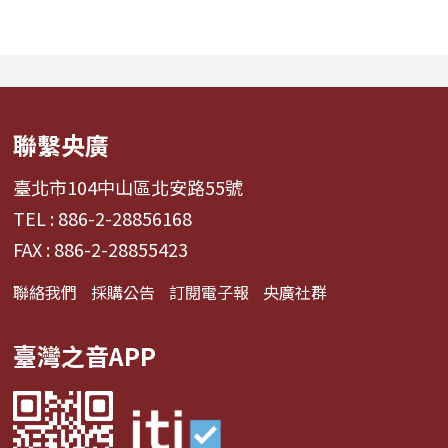
條充滿汗水與笑容的應援
的意義與實踐方式
經濟學。 全方位解構啦啦
希望打破「永續必
隊產業的面貌，從耀眼的
識」的迷思，透過
啦啦隊...
論與主持人...
聯繫央廣
臺北市104中山區北安路55號
TEL : 886-2-28856168
FAX : 886-2-28855423
聯絡我們
採購公告
訂閱電子報
央廣社群
臺灣之音APP