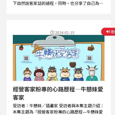
下自然說客家話的過程，同時，也分享了自己為
何、如何開始學習客家字、又在何種因緣際會下成
為客語老師、並創立《用阿姆話講生活》粉絲專
頁、在該粉專中，全數使用客語正字表達想法的心
路歷程，都在本節目中娓娓道來！ 本集節目重點：
2024-01-15
➢落實母語家庭、尤其是客語家庭的過程中，會
遭遇哪些挑戰與困難，又有哪些助力？ ➢為何會
想要創立《用阿姆話講生活》粉專，並都使用客語
字來表達意見、分享生活？ ➢從日常的溝通，到
下定決心學習客家字、通過認證並成為客語老師的
心路歷程為何？ 學兜仔客家話 & 延伸思考 「你用
麼个語言同細人仔溝通？假使世大人自家都無用母
語，細人仔愛仰般自然使用？」 「現代社會个
『母語家庭』會堵著麼个挑戰？政府愛仰仔推動政
經營客家粉專的心路歷程—牛戇妹愛
策、健全制度來促進本土語言正常化、多語平
等？」
客家
受訪者：牛戇妹／插畫家 受訪者與本集主題介紹：
本集主題為「經營客家粉專的心路歷程—牛戇妹愛