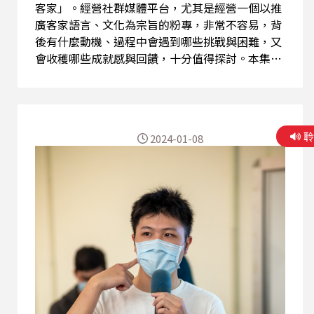
客家」。經營社群媒體平台，尤其是經營一個以推
廣客家語言、文化為宗旨的粉專，非常不容易，背
後有什麼動機、過程中會遇到哪些挑戰與困難，又
會收穫哪些成就感與回饋，十分值得探討。本集很
榮幸邀請到「牛戇妹愛客家」的版主—牛戇妹來到
現場，此粉專透過卡通、動畫、錄音之方式製作影
片，搭配客語漢字與華語翻譯，推廣客語使用，讓
大人、小孩都能自然學會客語，這集節目由他與我
2024-01-08
們分享經營客家粉專的心路歷程。 本集節目重點：
➢一開始為什麼會想要創立這個粉專？創立的動
機為何？ ➢創立粉專的時候，為何會想要用牛戇
妹的形象？ ➢為何選擇用卡通、動畫、動物形
象、錄音影片等方式呈現？ ➢如何發想主題跟內
容、如何做到一週一更？ 學兜仔客家話 & 延伸思
考 ➢「假使自家想愛做一個粉絲專頁，愛仰仔設
想大家想愛看麼个？」 ➢「無共樣个母語、阿姆
話社群，愛仰仔思考自家个定位、特色？」