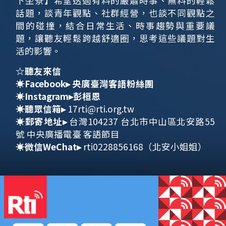
下坐尞】希望透過有料的嚴肅時事、無料的輕鬆
話題，談青年觀點、社群經營，也談不同觀點之
間的碰撞，結合日常生活、時事趨勢與重要議
題，讓聽友輕鬆跨越舒適圈，思考這些議題對生
活的影響。
☆聽友來信
☀
Facebook
▸
央廣臺灣客語粉絲團
☀
Instagram
▸
彭桓恩
☀聽眾信箱
▸
17rti@rti.org.tw
☀
郵寄地址
▸
台灣104237 台北市中山區北安路55
號 中央廣播電臺 客語節目
☀
微信
WeChat
▸
rti0228856168（北安小姐姐）