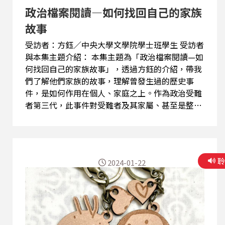
政治檔案閱讀—如何找回自己的家族
故事
受訪者：方鈺／中央大學文學院學士班學生 受訪者
與本集主題介紹： 本集主題為「政治檔案閱讀—如
何找回自己的家族故事」，透過方鈺的介紹，帶我
們了解他們家族的故事，理解曾發生過的歷史事
件，是如何作用在個人、家庭之上。作為政治受難
者第三代，此事件對受難者及其家屬、甚至是整個
家族造成如何之影響，也透過方鈺闡述自身閱讀政
治檔案的心路歷程、參加政治檔案研習營的回饋，
理解政治檔案的意義和侷限。 本集節目重點：
➢「政治檔案」是什麼？閱讀政治檔案時，應該
2024-01-22
要注意什麼？ ➢政治受難經驗，對個人、家人甚
至是整個家族，可能造成怎樣的影響？ ➢想要找
回自己家族的歷史，可能有哪些方法？ 學兜仔客家
話 & 延伸思考 「後生人做麼个愛關注『轉型正
義』？」 「『轉型正義』對現代社會个意義、重