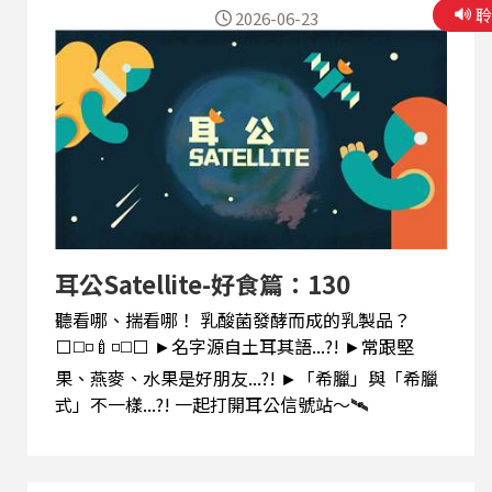
2026-06-23
耳公Satellite-好食篇：130
聽看哪、揣看哪！ 乳酸菌發酵而成的乳製品？
⬜◻️◽🍼◽◻️⬜ ►名字源自土耳其語...?! ►常跟堅
果、燕麥、水果是好朋友...?! ►「希臘」與「希臘
式」不一樣...?! 一起打開耳公信號站～🛰️