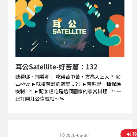
耳公Satellite-好苦篇：132
聽看哪、揣看哪！ 吃得苦中苦，方為人上人？ 😣
🥒🍉🍈 ►味道苦澀的蔬菜...？! ►苦味是一種保護
機制...?! ►配咖哩吃是這個國家的家常料理...?! 一
起打開耳公信號站～🛰️
2026-06-30