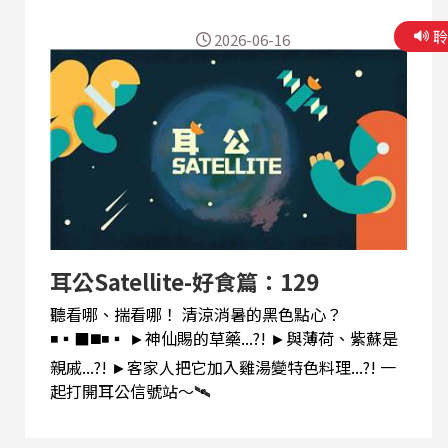
2026-06-16
耳公Satellite-好食篇：129
聽看哪、揣看哪！ 清涼消暑的黑色點心？
◾▪️⬛◼️◾▪️ ►神仙賜的草藥...?! ►與薄荷、紫蘇是
親戚...?! ►客家人把它加入雞湯變特色料理...?! 一
起打開耳公信號站～🛰️