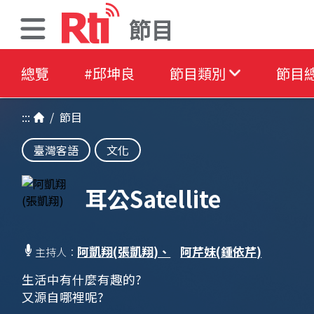
節目
總覽
#邱坤良
節目類別
節目
:::
/
節目
臺灣客語
文化
耳公Satellite
阿凱翔(張凱翔)、
阿芹妹(鍾依芹)
主持人：
生活中有什麼有趣的?
又源自哪裡呢?