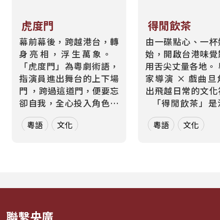
虎度門
得閒飲茶
幕前幕後，跨越港台，轉
由一碟點心、一杯
身亮相，浮生萬象。
始，開啟台港味覺
「虎度門」為粵劇術語，
用舌尖丈量各地。 粵菜世
指演員進出舞台的上下場
家導演 × 戲曲
門 ，跨過這道門，便要忘
出飛越日常的文化
卻自我，全心投入角色。
「得閒飲茶」是港式社
而在現實生活中，每個人
交中最溫暖的問候
粵語
文化
粵語
文化
也都在跨越那道屬於自己
著裊裊茶香，開啟
的「虎度門」——在不同
食與地域文化的深
身分間切換，在不同文化
。 本節目由學慧
間轉場 。 本節目以「出
兼舞蹈影像導演、
入舞台」為核心意象，每
製，同時也是香
週二帶領聽眾進行一場...
「太史菜系」粵菜
家...
聯繫央廣