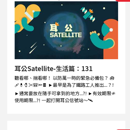
耳公Satellite-生活篇：131
聽看哪、揣看哪！ 以防萬一時的緊急必備包？ 🧰
🩹💊🧷✂️🎒🔦🍫 ►最早是為了鐵路工人推出...？!
►通常要放在隨手可拿到的地方...?! ►有效期限≠
使用期限...?! 一起打開耳公信號站～🛰️