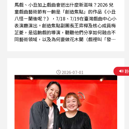
馬戲、小丑加上戲曲會迸出什麼新滋味？2026 兒
童戲曲藝術節有一齣是「創造焦點」的作品《小丑
八怪－蘭後呢？》，7/18、7/19在臺灣戲曲中心小
表演廳演出。創造焦點副團長王弈樺及核心成員梅
芷菱，是這齣戲的導演，聽聽他們分享如何融合不
同藝術領域，以及為何要做花木蘭（戲裡叫「發木
蘭」）退休以後？ 本集重點： ★參加「創造焦
點」的機緣。 ★兩人的當代馬戲創作。 ★「小丑
八怪」IP的誕生：不一樣也值得被欣賞。 ★為什麼
要做「英雄退役之後的生活」？ ★希望可以發展出
2026-07-01
屬於我們自己的馬戲脈絡。