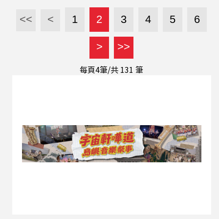
宿舍》。 ★演員太忙，一直被干擾，排練過程快崩
潰。 ★想要探討現在的劇場需要什麼樣的寫實表
<<
<
1
2
3
4
5
6
演？ ★對演員、對觀眾都是一種實驗。
>
>>
每頁4筆/共
131
筆