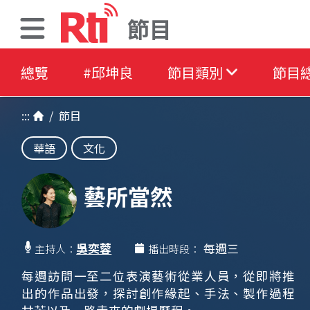
節目
總覽
#邱坤良
節目類別
節目
:::
/
節目
華語
文化
藝所當然
吳奕蓉
每週三
主持人：
播出時段：
每週訪問一至二位表演藝術從業人員，從即將推
出的作品出發，探討創作緣起、手法、製作過程