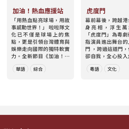
加油！熱血應援站
虎度門
「用熱血點亮球場，用故
幕前幕後，跨越港
事感動世界！」 啦啦隊文
身亮相，浮生
化已不僅是球場上的焦
「虎度門」為粵劇
點，更是引領台灣體育與
指演員進出舞台的
娛樂走向國際的獨特軟實
門 ，跨過這道門
力。全新節目《加油！熱
卻自我，全心投入
血應援站》，由香港藝人
而在現實生活中，
華語
綜合
粵語
文化
張啟樂與影視運動產業專
也都在跨越那道屬
業經理人鄭偉柏搭檔，將
的「虎度門」——
帶領全球華語聽眾深入這
身分間切換，在不
條充滿汗水與笑容的應援
間轉場 。 本節目以「出
經濟學。 全方位解構啦啦
入舞台」為核心意
隊產業的面貌，從耀眼的
週二帶領聽眾進行一場
啦啦隊...