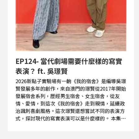
EP124- 當代劇場需要什麼樣的寫實
表演？ ft. 吳璟賢
2026新點子實驗場有一齣《我的宿舍》是編導吳璟
賢發展多年的創作，來自澳門的璟賢從2017年開始
發展宿舍系列，歷經男生宿舍、女生宿舍，從友
情、愛情，到這次《我的宿舍》走到親情，延續政
治諷刺喜劇風格。這次璟賢還想嘗試不同的表演方
式，探討現代的寫實表演可以是什麼樣的。 本集重
點： ★研究所之後才轉為導演，從小學就非常喜歡
表演。 ★從《男生宿舍》、《女生宿舍》到《我的