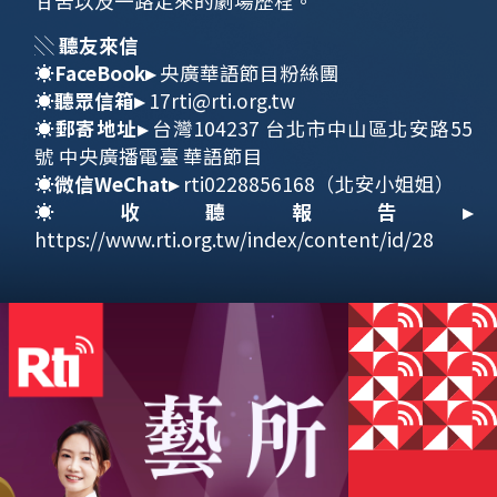
甘苦以及一路走來的劇場歷程。
░
聽友來信
☀
FaceBook
▸
央廣華語節目粉絲團
☀
聽眾信箱
▸
17rti@rti.org.tw
☀
郵寄地址
▸
台灣104237 台北市中山區北安路55
號 中央廣播電臺 華語節目
☀
微信
WeChat
▸
rti0228856168（北安小姐姐）
☀
收聽報告
▸
https://www.rti.org.tw/index/content/id/28