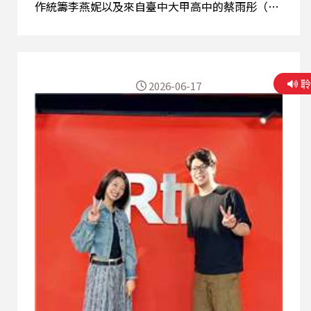
作統籌李燕妮以及來自臺中大甲高中的蔡雨彤（太
陽餅），來跟我們聊花樣。 本集重點： ★參加花
樣，是想要逃離現實。 ★第一次接觸劇場，就得花
樣最佳女主角？ ★來自12所學校的15人團隊
DBX，理性也感性。 ★高中生如何理解今年主題
2026-06-17
「存在」？ ★「這裡有太多願意傾聽和理解你的大
人了，還有你的夥伴也是。」