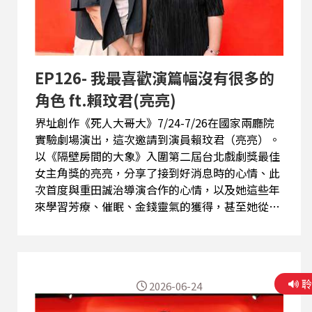
EP126- 我最喜歡演篇幅沒有很多的
角色 ft.賴玟君(亮亮)
界址創作《死人大哥大》7/24-7/26在國家兩廳院
實驗劇場演出，這次邀請到演員賴玟君（亮亮）。
以《隔壁房間的大象》入圍第二屆台北戲劇獎最佳
女主角獎的亮亮，分享了接到好消息時的心情、此
次首度與重田誠治導演合作的心情，以及她這些年
來學習芳療、催眠、金錢靈氣的獲得，甚至她從催
眠中看見的從前。 本集重點： ★台北戲劇獎公布
入圍那時，在復健科掛號。 ★疫情以來，學了芳
療、催眠、金錢靈氣。 ★排戲接觸催眠，好想解開
前世謎題。 ★《死人大哥大》，「我們都沒有想到
2026-06-24
原來是這樣子的戲」。 ★「我最喜歡演篇幅沒有很
多的角色。」