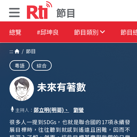
節目
總覽
#邱坤良
節目類別
節目
:::
/
節目
粵語
綜合
未來有著數
鄭立明(明哥)、
劉螢
主持人：
很多人一提到SDGs，也就是聯合國的17項永續發
展目標時，往往聽到就感到遙遠且困難，因而不