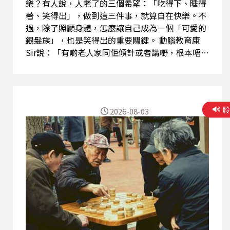
樂？有人說，人老了的三個希望：「吃得下、睡得
著、笑得出」，做到這三件事，就算自在快樂。不
過，除了照顧身體，怎麼讓自己成為一個「可愛的
銀髮族」，也是笑得出的重要關鍵。 動腦教育康
Sir說：「有啲老人家同佢傾計或者講嘢，根本唔係
交換資訊，而係交換情緒。」例如別人只是說一件
事情，老人家卻急著發表自己的意見，甚至不斷重
複同一件事，久而久之，可以傾訴的人自然越來越
少。 更值得注意的是，有些老人家年輕時明明溫文
2026-08-03
儒雅，年紀大了之後，脾氣卻變得比較暴躁。康Sir
說：「以前好斯文嘅老人家，以前佢唔講出嚟唔代
表佢冇意見，好可能係老咗之後自控同邏輯能力變
差，就會諗到啲乜就講乜，就好似變得比較暴
躁。」 要避免成為令人避之則吉的老人家，康Sir
認為，多運動的人通常比較開朗，而睡眠品質同樣
不可忽視。很多老人家白天坐在沙發上看電視、頻
頻打瞌睡，到了晚上真正上床卻睡不著。改善睡
眠，可以從環境開始，例如燈光、氣味、床墊、床
鋪等，人睡得好，情緒都會比較穩定。 此外，陽