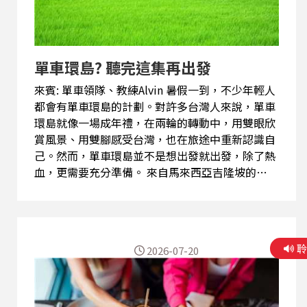
小。所以平常就要多做愛眼健康操、多閱讀、看圖
卡，甚至利用簡單的顏色配對、辨識遊戲，訓練眼
球肌肉、反應能力與專注力。他說：「點樣訓練眼
球由左邊去到右邊，睇超過90度嘅嘢，越嚟越擴展
單車環島? 聽完這集再出發
去睇嘢，就唔會睇漏嘢。」 在許多長照中心，照服
員也會帶著長者玩看似簡單的配對遊戲，背後其實
來賓: 單車領隊、教練Alvin 暑假一到，不少年輕人
同時訓練邏輯...
都會有單車環島的計劃。對許多台灣人來說，單車
環島就像一場成年禮，在兩輪的轉動中，用雙眼欣
賞風景、用雙腳感受台灣，也在旅途中重新認識自
己。然而，單車環島並不是想出發就出發，除了熱
血，更需要充分準備。 來自馬來西亞吉隆坡的
Alvin，從小就喜歡騎單車。移居台灣成為單車領隊
後，他帶過5歲到80歲的團友，從半日遊、一日遊
到環島都駕輕就熟。他笑說：「單車對我嚟講除咗
運動，結合咗生活甚至工作，我都冇諗過，喺我生
2026-07-20
活當中，有咁大一個部分係同單車有關。」 為了環
島，不少人出發前會到健身房踩飛輪訓練腿力與心
肺，但Alvin認為，真正重要的是實際道路經驗。他
說：「如果訓練體力，踩飛輪真係有用，但正式要