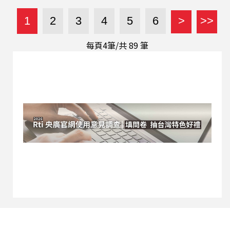
小心意就能讓同事感受到你的用心。遇到同事請
假，也會習慣關心幾句；如果完全不聞不問，反而
1
2
3
4
5
6
>
>>
讓人覺得有點冷淡。 聚餐文化，更是一門「學
問」。有人會主動幫忙夾菜、倒飲料、敬酒，聚餐
每頁4筆/共
89
筆
結束後還會順路開車送同事回家。有些公司甚至會
替主管盛大慶生，送花、切蛋糕、拍大合照，儀式
感滿滿，也展現團隊凝聚力。 那麼，喝酒應酬是不
是一定要參加？阿鈞笑說：「如果能喝一點，的確
比較容易炒熱氣氛。」他就曾遇過主管開玩笑說：
「你沒喝醉，這很難加薪啊！」當然，這只是玩笑
話。如果真的不想喝酒，主動當「指定駕駛」，往
往就是最合理、也最好的擋酒理由。 另外，現在很
多公司都有 LINE 工作群組。該不該標記（Tag）
同事？要低調一點，還是積極表現？不少新人都曾
經糾結過。阿鈞就以自...