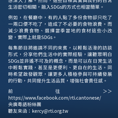
想深入了解。然而，這些目標其實與我們的日常
生活密切相關，融入SDGs的方式也相當簡單。
例如，在餐廳中，有的人點了多份食物卻只吃了
一兩口便不吃了，造成了不必要的食物浪費。而
減少浪費食物、選擇當季當地的食材這些小改
變，實際上就是SDGs。
每集節目將邀請不同的來賓，以輕鬆活潑的訪談
形式，分享他們生活中的實際經驗，讓聽眾明白
SDGs並非遙不可及的概念，而是可以在日常生活
中輕鬆實踐，甚至是更便利、更自在的生活。同
時希望啟發觀眾，讓更多人積極參與可持續發展
的行動，共同提升生活品質，增強社會責任感。
前往＞＞
https://www.facebook.com/rti.cantonese/
央廣粵語粉絲團
聽友來函：
kercy@rti.org.tw