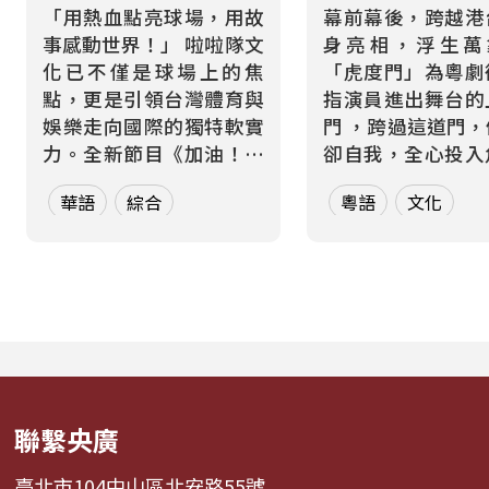
「用熱血點亮球場，用故
幕前幕後，跨越港
事感動世界！」 啦啦隊文
身亮相，浮生
化已不僅是球場上的焦
「虎度門」為粵劇
點，更是引領台灣體育與
指演員進出舞台的
娛樂走向國際的獨特軟實
門 ，跨過這道門
力。全新節目《加油！熱
卻自我，全心投入
血應援站》，由香港藝人
而在現實生活中，
華語
綜合
粵語
文化
張啟樂與影視運動產業專
也都在跨越那道屬
業經理人鄭偉柏搭檔，將
的「虎度門」——
帶領全球華語聽眾深入這
身分間切換，在不
條充滿汗水與笑容的應援
間轉場 。 本節目以「出
經濟學。 全方位解構啦啦
入舞台」為核心意
隊產業的面貌，從耀眼的
週二帶領聽眾進行一場
啦啦隊...
聯繫央廣
臺北市104中山區北安路55號