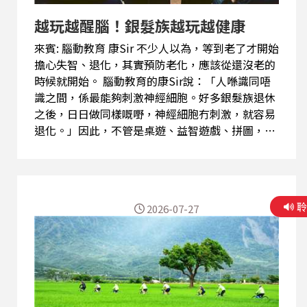
光、運動、興趣、娛樂和社交，也都是影響情緒的
越玩越醒腦！銀髮族越玩越健康
重要因素。康Sir提醒：「你人唔旭，筋骨就越硬，
筋骨越硬就越容易呢...
來賓: 腦動教育 康Sir 不少人以為，等到老了才開始
擔心失智、退化，其實預防老化，應該從還沒老的
時候就開始。 腦動教育的康Sir說：「人喺識同唔
識之間，係最能夠刺激神經細胞。好多銀髮族退休
之後，日日做同樣嘅嘢，神經細胞冇刺激，就容易
退化。」因此，不管是桌遊、益智遊戲、拼圖，甚
至不少人很喜歡的「衛生麻將」，只要有動腦、有
思考、判斷、記憶和互動，都是訓練腦力的好方
法。 除了動腦，面對面的遊戲最大的價值還在於社
交。康Sir笑說：「有社交、有刺激、有娛樂，人都
2026-07-27
會開心啲，老人家都係，開龍雀嘅阿伯退化得就會
慢啲。」不少退休族因此投入志工服務、學習樂
器、唱歌、畫畫，甚至重返校園攻讀碩士，不只是
充實生活，更重要的是持續刺激大腦，維持自我價
值感。 日常生活中，視覺訓練也不可忽略。現代人
長時間盯著手機、電腦螢幕，眼球活動範圍越來越