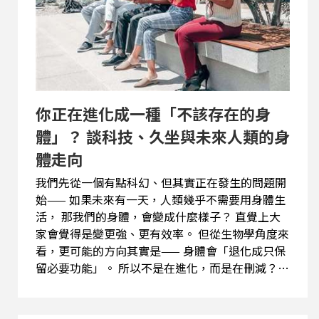
側訓練、平衡與穩定訓練 第三段：有能力，不代表
會用 為什麼有運動的人還是會痛？ 因為能力沒有
轉移到日常動作。 怎麼讓它轉移？ 原則是「動作
一致性」： 訓練的動作模式，要出現在生活中 例
如： 用髖關節發力搬東西，而不是彎腰 第四段：
常見錯誤使用模式 常見錯誤有哪些？ 三個： 單一
關...
你正在進化成一種「不該存在的身
體」？ 談科技、久坐與未來人類的身
體走向
我們先從一個有點科幻、但其實正在發生的問題開
始—— 如果未來有一天，人類幾乎不需要用身體生
活， 那我們的身體，會變成什麼樣子？ 直覺上大
家會覺得是變更強、更有效率。 但從生物學角度來
看，更可能的方向其實是—— 身體會「退化成只保
留必要功能」。 所以不是在進化，而是在刪減？
可以這樣理解。 因為演化的原則不是變強，而是
「夠用就好」。 沒有被使用、也不影響生存的能
力，會逐漸被弱化。 第一段：你現在的生活，其實