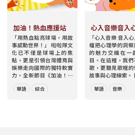
加油！熱血應援站
心入音樂音入
「用熱血點亮球場，用故
「心入音樂 音入
事感動世界！」 啦啦隊文
檔把心理學的洞察
化已不僅是球場上的焦
的魅力交織在一
點，更是引領台灣體育與
目。在這裡，我們
娛樂走向國際的獨特軟實
歌，更聽見歌裡的
力。全新節目《加油！熱
故事與心理線索。 節目從
血應援站》，由香港藝人
心理學的角度出發
華語
綜合
華語
音樂
張啟樂與影視運動產業專
聽眾探索音樂如何
業經理人鄭偉柏搭檔，將
奏、旋律與聲響，
帶領全球華語聽眾深入這
響心情——為何某
條充滿汗水與笑容的應援
能帶來安定？為何
經濟學。 全方位解構啦啦
詞能勾起回憶？為
隊產業的面貌，從耀眼的
同的音色會讓我