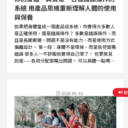
系統 用產品思維重新理解人體的使用
與保養
如果把身體當成一個產品或系統，你覺得大多數人
是正確使用，還是錯誤操作？ 多數是錯誤操作，而
且是長期累積。問題不是沒有能力，而是使用方式
偏離設計。 第一段：身體不是壞掉，而是負荷策略
錯誤 很多人一不舒服就覺得自己壞了。 但更常見
的是——負荷分配策略出問題。 可以具體一點嗎？
例如： 該由髖關節承擔的動作，變成腰椎在承擔該
由背部穩定的動作，變成肩膀代償 這不是損壞，而
是「錯誤分工」。 那第一步怎麼修正？ 先建立覺
察：觀察你怎麼坐、怎麼站、怎麼發力 第二段：人
2026-05-16
體的三大系統 如果用工程角度看人體？三個系統：
結構（骨骼與關節）動力（肌肉）控制（神經系
統） 多數人忽略哪一塊？控制系統。 會造成什麼
結果？有力量，但無法有效協調 動作效率低，代償
增加 怎麼改善？ 增加控制型訓練： 慢速動作、單