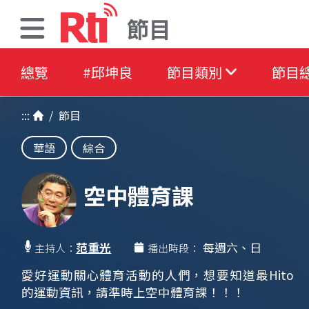
節目
總覽
#邱坤良
節目類別
節目
:::
/
節目
華語
綜合
空中體育課
范重光
每週六、日
主持人：
播出時段：
愛好運動關心體育活動的人們，想要知道最Hito
的運動資訊，請準時上空中體育課！！！