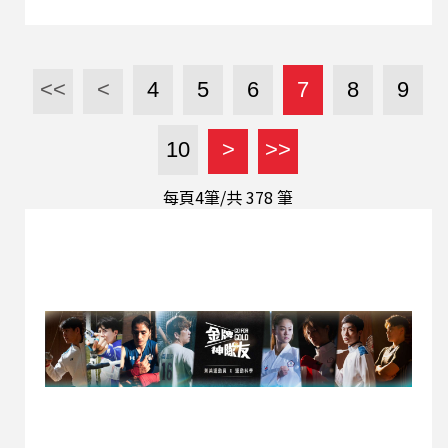
<<
<
4
5
6
7
8
9
10
>
>>
每頁4筆/共
378
筆