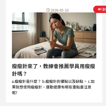
是「與設計不相符」 但很多人會覺得，我也沒有不
2026-05-10
動啊。 我每天走路、通勤、滑手機，也算在用身
體？ 關鍵不在「有沒有動」，而在於—— 你是不是
在用身體「原本被設計的方式」在動。 這個差異在
哪？ 人類的身體，本質上是為了「低強度長時間活
動 + 高變化環境」設計的。 例如走路、搬運、攀
爬、改變姿勢。 但現代生活變成： 長時間固定姿
勢 + 局部高頻率使用（例如手指、眼睛）。 所以
問題是「使用型態錯了」？ 對，而且是兩個問題同
時發生： 一是局部過度使用，二是大範圍長期不
用。 那實際上可以怎麼修正？ 三個最低成本的策
瘦瘦針來了，教練會推薦學員用瘦瘦
略： 第一，打斷「固定姿勢」（每30–60分鐘改變
針嗎？
姿勢） 第二，...
a.瘦瘦針是什麼？ b.瘦瘦針的優點以及缺點。 c.如
果我想使用瘦瘦針，運動健康有哪些重點要注意
呢?