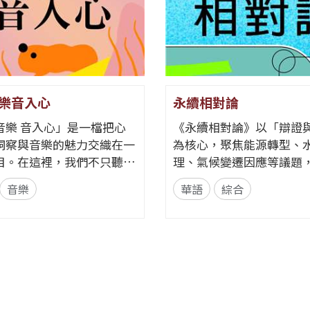
樂音入心
永續相對論
音樂 音入心」是一檔把心
《永續相對論》以「辯證
洞察與音樂的魅力交織在一
為核心，聚焦能源轉型、
目。在這裡，我們不只聽
理、氣候變遷因應等議題
聽見歌裡的情緒、故事與心
不同立場與專業背景的來
音樂
華語
綜合
角度出
話。節目以每月一題、四
領聽眾探索音樂如何透過節
整單元，從各方觀點、爭
律與聲響，悄悄影響心情
交鋒思辨，讓聽眾在多元
何某些旋律能帶來安定？為
新思考永續的意義與實踐
歌詞能勾起回憶？為什麼不
目希望打破「永續必然有
色會讓我們想跳舞、想流
迷思，透過理性討論與主持人