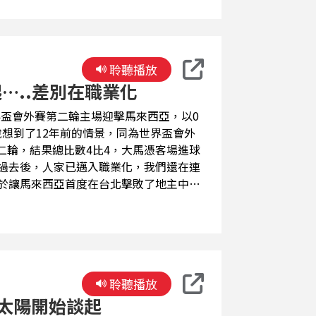
聆聽播放
…..差別在職業化
想到了12年前的情景，同為世界盃會外
二輪，結果總比數4比4，大馬憑客場進球
年過去後，人家已邁入職業化，我們還在連
終於讓馬來西亞首度在台北擊敗了地主中華
入職業化，整個大環境要求就不一樣了，
空，希望工程即順勢燃燒起來。所以我們
足球之父」站出來！我們引頸期待這號人
聆聽播放
1太陽開始談起