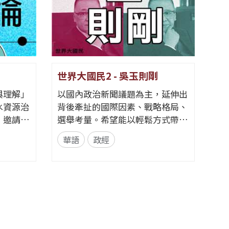
世界大國民2 - 吳玉則剛
Go F
與理解」
以國內政治新聞議題為主，延伸出
透過節
水資源治
背後牽扯的國際因素、戰略格局、
背後的
，邀請具
選舉考量。希望能以輕鬆方式帶入
訓練、
賓展開對
政治解析，同時增進相關知識。
輔導、
華語
政經
華語
集為一完
📌臉書粉絲專頁👉央廣華語節目
現最好
議脈絡到
提升。
粉絲團 | Facebook 來信資訊 郵寄
論述中重
選手們
地址｜臺灣104237臺北市中山區北
方式。節
的挑戰
安路55號 中央廣播電臺 華語節目
共識」的
和毅力
收 e-mail｜17rti@rti.org.tw
...