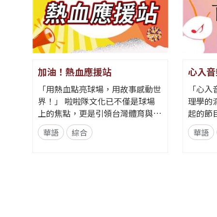
加油！熱血應援站
心入音
「用熱血點亮球場，用故事感動世
「心入
界！」 啦啦隊文化已不僅是球場
理學的
上的焦點，更是引領台灣體育與娛
起的節
樂走向國際的獨特軟實力。全新節
歌，更
華語
綜合
華語
目《加油！熱血應援站》，由香港
理線索。 節目從心理學的
藝人張啟樂與影視運動產業專業經
發，帶
理人鄭偉柏搭檔，將帶領全球華語
奏、旋
聽眾深入這條充滿汗水與笑容的應
——為
援經濟學。 全方位解構啦啦隊產
何一句
業的面貌，從耀眼的啦啦隊...
同的音
淚...