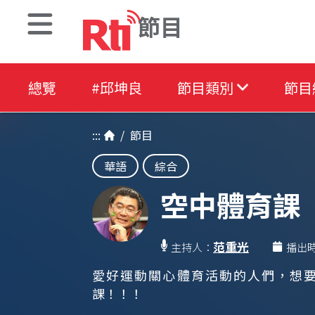
節目
總覽
#邱坤良
節目類別
節目
:::
/
節目
華語
綜合
空中體育課
范重光
主持人：
播出
愛好運動關心體育活動的人們，想要
課！！！