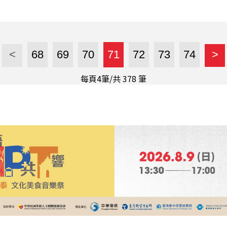
前、生病中、生病後到現在都是。「走路時可以做很多事情
想一些好的事情。」 「希望再往前走個幾步。」是他現在
<
68
69
70
71
72
73
74
>
每頁4筆/共
378
筆