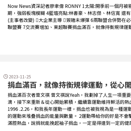
Now News資深記者廖聿偉 RONNY 1太陽:開季前一個月被剔除 2鋼鐵人:不想說再見 3台灣籃壇動盪
期，強弱板塊模糊 4籃壇亮點:林書豪、林志傑、林信寬 還有大咖洋將? 5PLG制度改變、T1想不到吧
(主事者改變) 大企業主導 簽賭未爆彈 6兩聯盟合併勢在必行，怎麼合? 直接合而為一 兩聯盟跨
聯盟賽 7交流賽增加、東超聯賽捐血滿百，就像持衡規律
2023-11-25
捐血滿百，就像持衡規律運動，從心
捐血滿百次者曾文祺 曾文祺說Yeah，我劃掉了人生一項重要的清單，完成生涯第100次捐血，很開心
滴，接下來重新＆從心開始累積，繼續靠運動維持鮮活的熱血。 1從1到100，將近28年 第
1996 .2.26，和我長年運動一樣，捐血也被我視為是一
的運動來堆疊捐血的能量與數量。 2運動帶給你的好是不會騙人的，能持續捐血就是證明 也不是你有
滿腔熱血，說捐就能挽起袖子捐血，一定是得達到一定的健康標準，運
年朋友靠著親人陪伴與天天「走路」運動與血癌搏鬥超過800天 「走路」就是他的精神支柱，