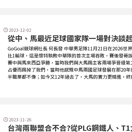
2023-12-02
從中、馬最近足球國家隊一場對決談起
GoGoal競球網社長 何長發 中華男足隊11月21日在2026世界盃會外賽第二輪主場迎擊馬來西亞，以0
比1輸球，這是懷特執教中華隊的首次主場吞敗，賽後發哥說
賽中與馬來西亞爭勝，當時我們與大馬踢主客兩場爭晉級第
占優而踢掉了我們，當時他感慨中馬兩國足球發展在那20
半職業都不像；如今又12年過去了，大馬的實力更精進，
隊。 今日馬來西亞足球的「脫胎換骨」，正是我們一直難以突破的改變足球大環境，半世紀以來，我
們始終無法在寶島台灣落實邁出足球職業化的大道，一旦進
軟硬體務必提升，青訓養成是必備條件，踢球有了的亮麗天
要衝破發展瓶頸，改變整個大環境，迫切需要有「寶島職業
物的及時出現。
2023-11-26
台灣兩聯盟合不合?從PLG鋼鐵人、T