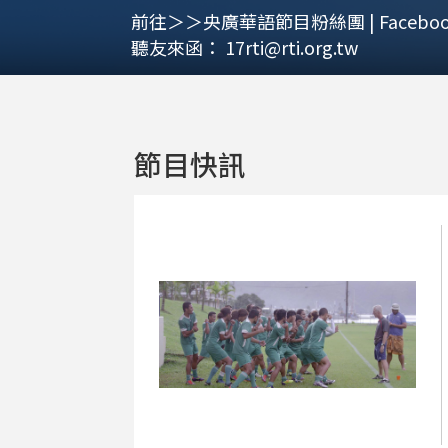
前往＞＞央廣華語節目粉絲團 | Faceboo
聽友來函：
17rti@rti.org.tw
節目快訊