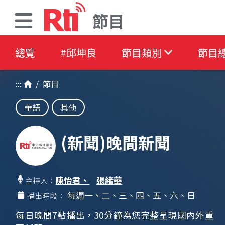
節目
總覽
#邱坤良
節目類別
節目
:::
/
節目
華語
其他
(新聞)晚間新聞
陳怡君、
張緒華
主持人：
每週一、二、三、四、五、六、日
播出時段：
每日晚間7點播出，30分鐘為您完整呈現國內外重