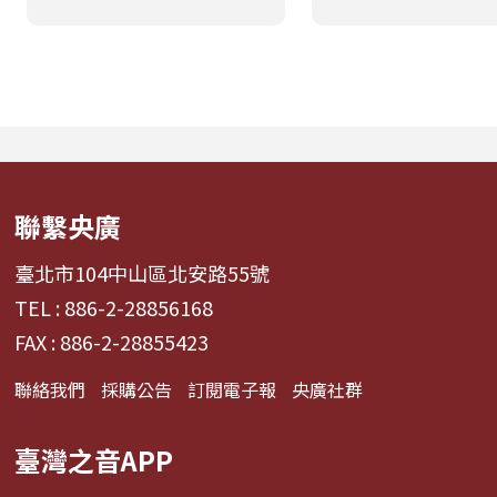
業經理人鄭偉柏搭檔，將
奏、旋律與聲響，
帶領全球華語聽眾深入這
響心情——為何某
條充滿汗水與笑容的應援
能帶來安定？為何
經濟學。 全方位解構啦啦
詞能勾起回憶？為
隊產業的面貌，從耀眼的
同的音色會讓我
啦啦隊...
舞、想流淚...
聯繫央廣
臺北市104中山區北安路55號
TEL : 886-2-28856168
FAX : 886-2-28855423
聯絡我們
採購公告
訂閱電子報
央廣社群
臺灣之音APP