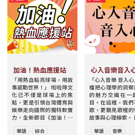
加油！熱血應援站
心入音樂音入
「用熱血點亮球場，用故
「心入音樂 音入
事感動世界！」 啦啦隊文
檔把心理學的洞察
化已不僅是球場上的焦
的魅力交織在一
點，更是引領台灣體育與
目。在這裡，我們
娛樂走向國際的獨特軟實
歌，更聽見歌裡的
力。全新節目《加油！熱
故事與心理線索。 節目從
血應援站》，由香港藝人
心理學的角度出發
華語
綜合
華語
音樂
張啟樂與影視運動產業專
聽眾探索音樂如何