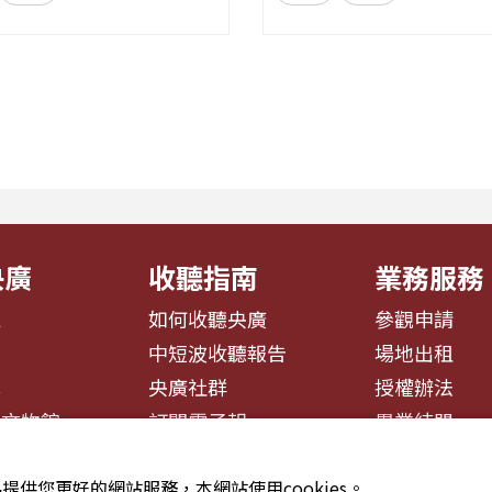
領聽眾探索音樂如何透過節
整單元，從各方觀點、爭
律與聲響，悄悄影響心情
交鋒思辨，讓聽眾在多元
何某些旋律能帶來安定？為
新思考永續的意義與實踐
歌詞能勾起回憶？為什麼不
目希望打破「永續必然有
色會讓我們想跳舞、想流
迷思，透過理性討論與主持人
央廣
收聽指南
業務服務
息
如何收聽央廣
參觀申請
告
中短波收聽報告
場地出租
募
央廣社群
授權辦法
播文物館
訂閱電子報
異業結盟
提供您更好的網站服務，本網站使用cookies。