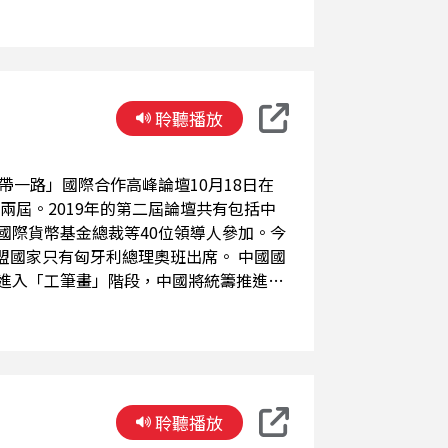
停火」，以便釋放人質並允許人道主義援助進
以及一切恐怖主義行為，並呼籲立即無條
聆聽播放
的版面。 值得關注的是，中
國際貨幣基金總裁等40位領導人參加。今
家只有匈牙利總理奧班出席。 中國國
」進入「工筆畫」階段，中國將統籌推進一
俄羅斯總統普亭於17日
稱習近平為「親愛的好友」，他說，「一帶
俄國已經和中國就平行協調發展歐亞經濟
在他致辭時，部分代表暫時離場，包括法
聆聽播放
利、越南、泰國、蒙古、寮國等國家領導