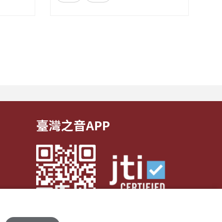
議脈絡到
提升。
粉絲團 | Facebook 來信資訊 郵寄
論述中重
選手們
地址｜臺灣104237臺北市中山區北
方式。節
的挑戰
安路55號 中央廣播電臺 華語節目
共識」的
和毅力
收 e-mail｜17rti@rti.org.tw
...
臺灣之音APP