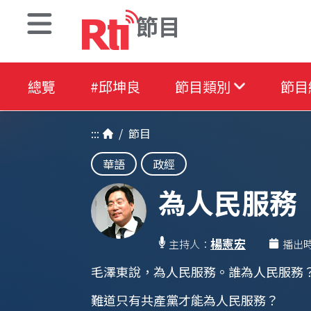
節目
總覽
#邱坤良
節目類別
節目
:::
/
節目
華語
政經
為人民服務
楊憲宏
主持人：
播出
毛澤東說，為人民服務。誰為人民服務
難道只有共產黨才能為人民服務？