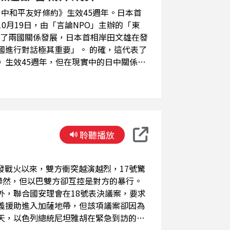
0月19日，由「言論NPO」主辦的「東
論了兩國關係發展，日本首相岸田文雄在發
極其重要」。 的確，這代表了
》生效45週年，但在現實中的日中關係卻
中國強烈的抗議和抵制行動之外，中國艦
了日本的高度不安。 根據最新報
任下任駐中國大使，但金杉憲並非中國專
核心人物木原稔首次入閣擔任防衛大臣，
7日木原稔在日本放送協會(NHK)的節
聆聽播放
持從根本上強化防衛力的方向。」關於中
譁然，但以巴雙方卻互控是對方的暴行。
外，聯合國安理會在18號表決議案，要求
義援助進入加薩地帶，但該項議案卻因為
天，以色列總統尼坦雅胡在緊急到訪的美
io