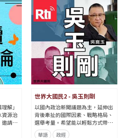
世界大國民2 - 吳玉則剛
Go F
與理解」
以國內政治新聞議題為主，延伸出
透過節
水資源治
背後牽扯的國際因素、戰略格局、
背後的
，邀請具
選舉考量。希望能以輕鬆方式帶入
訓練、
賓展開對
政治解析，同時增進相關知識。
輔導、
華語
政經
華語
集為一完
📌臉書粉絲專頁👉央廣華語節目
現最好