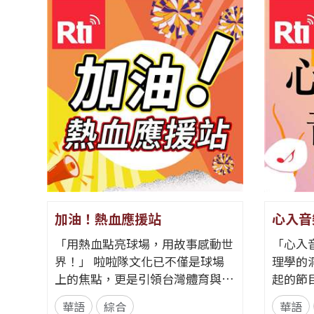
加油！熱血應援站
心入音
「用熱血點亮球場，用故事感動世
「心入
界！」 啦啦隊文化已不僅是球場
理學的
上的焦點，更是引領台灣體育與娛
起的節
樂走向國際的獨特軟實力。全新節
歌，更
華語
綜合
華語
目《加油！熱血應援站》，由香港
理線索。 節目從心理學的