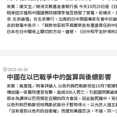
來賓：謝文生／綠洲文教基金會執行長 今天10月23日是《日中和平友好條約》生效45週年。日本首
相岸田文雄和中國國務院總理李強互相發了賀電。前幾天，1
京-北京論壇」在北京舉行，出席的日中兩國專家在會中討
去的賀電中表示，「與對地區和平與繁榮負有重要責任的中國進行對話
日本在日中關係上關切的方向。儘管，《日中和平友好條約
充滿荊棘。除了不久前因為日本排放福島核廢水，再次引發
艇在日本週遭頻頻出沒，特別是軍機不斷侵擾台灣的舉動，更是引起
導，日本政府即將任命現年64歲的駐印尼大使金杉憲治擔
家。另外，9月13日，日本首相岸田文雄改組內閣，保守派
由於他對中國的鷹派立場，使得這項任命備受外界矚目。9月1
目中表示:「當前面臨戰後最嚴峻和復雜的安保環境，想維
2023-10-20
中國在以巴戰爭中的盤算與後續影響
國，木原說:「對憑藉著實力改變...
來賓：吳嘉隆／時事評論人 以色列與巴勒斯坦從10月7號爆發戰火以來，雙方衝突越演越烈，17號驚
傳加薩一家醫院遭受攻擊，造成500人死亡，引起國際輿論
原本為調停以巴而預定召開的四方會談，因此胎死腹中。另
以色列和巴勒斯坦哈瑪斯武裝分子暫時停火，以允許人道主
「沒有提到以色列的自衛權」而遭到美國否決。不過，同一
國總統拜登會談之後，已經同意允許援助物資進入加薩地區。 聯合國祕書長古特瑞斯（Anton