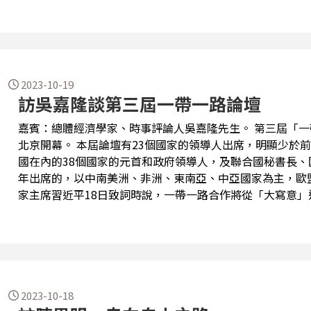
Guterres）18號呼籲，以色列應該立刻施行「人道主義
入加薩。 原本要通過的聯合國草案還敦促以色列撤銷讓加薩平民向南撤離的命令，同時也譴責「哈瑪
斯的恐怖襲擊」，草案譴責一切針對平民的暴力、敵對行動
件釋放所有人質。 然而戰爭開打至今，隨著死傷人數急劇攀升以及加薩醫院突然被轟炸，雙方對立情
緒愈演愈烈。在美歐各國爆發了大規模的示威抗議行動，佔據了國際新聞
2023-10-19
訪吳嘉隆談第三屆一帶一路論壇
國在這場以巴戰爭...
嘉賓：總體經濟學家、時事評論人吳嘉隆先生。 第三屆「一帶一路」國際合作高峰論壇10月18日在
北京開幕。 本屆論壇有23個國家的領導人出席，明顯少於前兩屆。2019年的第二屆論壇共有包括中
國在內的38個國家的元首和政府領導人，及聯合國秘書長、
年出席的，以中南美洲、非洲、東南亞、中亞國家為主，歐盟國
家主席習近平18日致詞時說，一帶一路合作將從「大寫意
大批標誌性項目和「小而美」民生項目，預示一帶一路發展方向將會有轉變。 
上午抵達北京。普亭會在18日的開幕式上發表演說，普亭
一路」讓全球更團結，並且和俄國的「大歐亞」理念契合，
聯盟與「一帶一路」達成協議。由於普亭是國際戰犯，所以
國前總理哈發林。 對於普亭來說，這是俄烏戰爭後，他首次訪問世界主要大國。據了解，普亭除了和
中國國家主席習近平進行單獨的秘密會談之外，他也和匈牙
2023-10-18
人分別舉行會見...