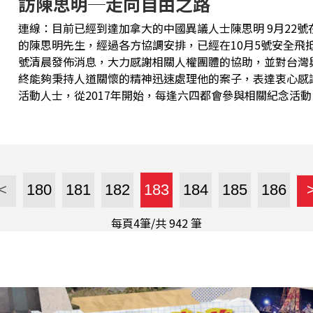
訪陳思明─走向自由之路
連線：目前已經到達加拿大的中國異議人士陳思明 9月22號在台灣桃園國際機場中轉時跳機尋求庇護
的陳思明先生，經過各方協調安排，已經在10月5號安全飛
號清晨發佈消息，大力感謝相關人權團體的協助，並對台灣
終能夠秉持人道關懷的精神迅速處理他的案子，表達衷心感謝。 今年60歲的陳思明，是湖南
活動人士，從2017年開始，每逢六四都會參與相關紀念活
被四度拘留，以及三次「被旅遊」，以今年六四為例，陳思
公安拘留了15天，連手機也一併被扣押，儘管後來出來了
發文，讓外界誤以為他一直處於「被失蹤」的狀況。 陳思明最初是在9月22日一早突然透過X平台發
布影片，強調自己是為了躲避中共的政治迫害，到了台灣，
同時也大聲呼籲台灣政府不要遣送他回中國。不過，由於台
<
180
181
182
183
184
185
186
可能面臨遣返命運。 期間，經過多方協調，陳思明幸運的留下來，在台灣桃園國際機場等待第三國的
政治庇護。最終，不...
每頁4筆/共
942
筆