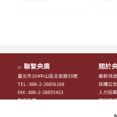
藝人張啟樂與影視運動產業專業經
發，帶
理人鄭偉柏搭檔，將帶領全球華語
奏、旋
聽眾深入這條充滿汗水與笑容的應
——為
援經濟學。 全方位解構啦啦隊產
何一句
業的面貌，從耀眼的啦啦隊...
同的音
淚...
聯繫央廣
關於
:::
臺北市104中山區北安路55號
最新消
TEL : 886-2-28856168
採購公
FAX : 886-2-28855423
人力招
聯絡我們
國家廣
為