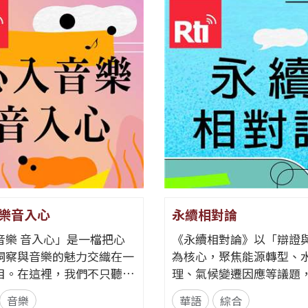
樂音入心
永續相對論
音樂 音入心」是一檔把心
《永續相對論》以「辯證
洞察與音樂的魅力交織在一
為核心，聚焦能源轉型、
目。在這裡，我們不只聽
理、氣候變遷因應等議題
聽見歌裡的情緒、故事與心
不同立場與專業背景的來
音樂
華語
綜合
角度出
話。節目以每月一題、四