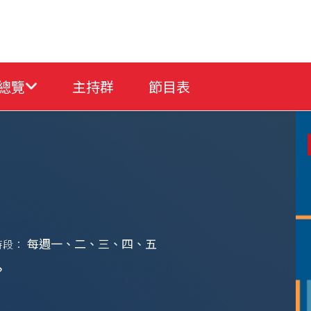
總覽
主持群
節目表
每週一、二、三、四、五
時段：
？