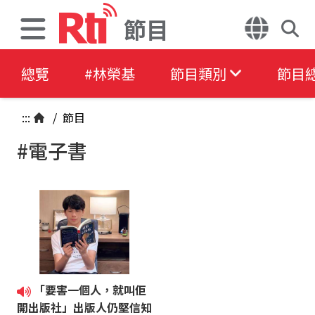
節目
總覽
#林榮基
節目類別
節目
:::
/
節目
#電子書
「要害一個人，就叫佢
開出版社」出版人仍堅信知