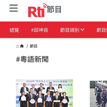
節目
總覽
#邱坤良
節目類別
節目
:::
/
節目
#粵語新聞