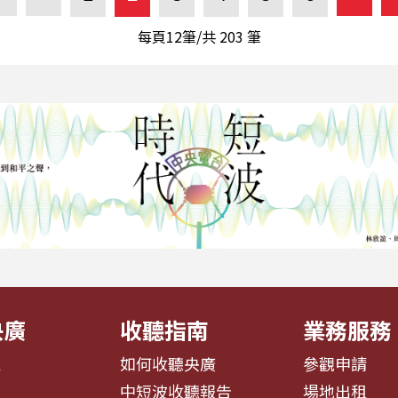
每頁12筆/共
203
筆
央廣
收聽指南
業務服務
息
如何收聽央廣
參觀申請
告
中短波收聽報告
場地出租