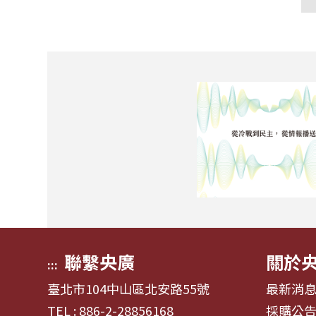
聯繫央廣
關於
:::
臺北市104中山區北安路55號
最新消
TEL : 886-2-28856168
採購公