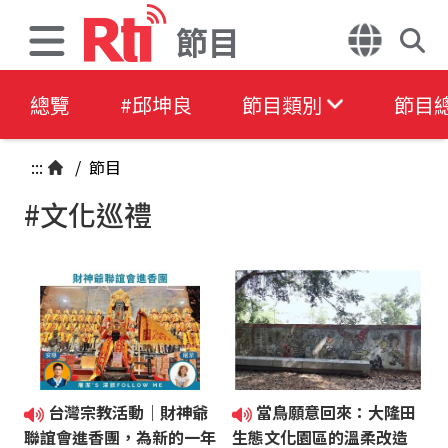
節目
總覽
#邱坤良
節目類別
節目
:::
/
節目
#文化巡禮
台灣宗教活動｜財神爺
當鳥願意回來：大隆田
聯誼會進香團，為新的一年
生態文化園區的溫柔改造