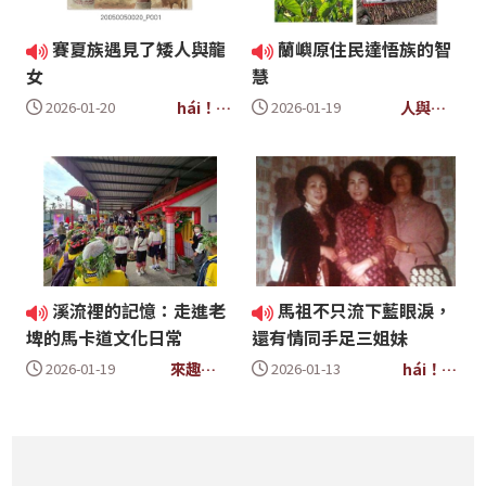
賽夏族遇見了矮人與龍
蘭嶼原住民達悟族的智
女
慧
hái！佇
人與海
2026-01-20
2026-01-19
遮啦
的距離
溪流裡的記憶：走進老
馬祖不只流下藍眼淚，
埤的馬卡道文化日常
還有情同手足三姐妹
來趣
hái！佇
2026-01-19
2026-01-13
Formosa
遮啦