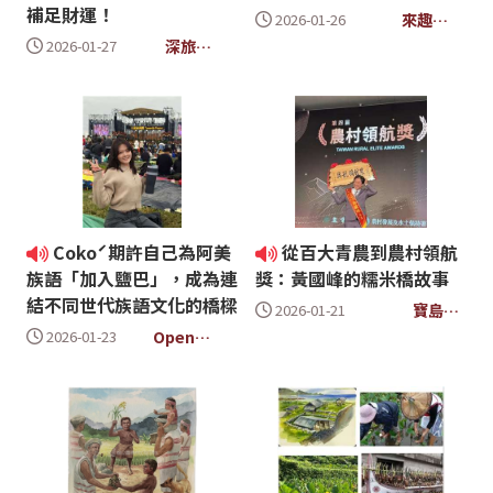
補足財運！
來趣
2026-01-26
Formosa
深旅
2026-01-27
FOLLOW
ME
Cokoˊ期許自己為阿美
從百大青農到農村領航
族語「加入鹽巴」，成為連
獎：黃國峰的糯米橋故事
結不同世代族語文化的橋樑
寶島最
2026-01-21
給力
Open
2026-01-23
hakka 打開
客家