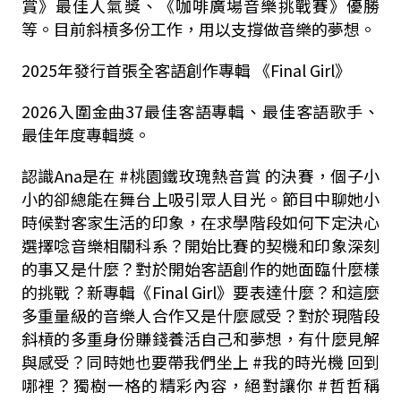
賞》最佳人氣獎、《咖啡廣場音樂挑戰賽》優勝
等。目前斜槓多份工作，用以支撐做音樂的夢想。
2025年發行首張全客語創作專輯 《Final Girl》
2026入圍金曲37最佳客語專輯、最佳客語歌手、
最佳年度專輯獎。
認識Ana是在 #桃園鐵玫瑰熱音賞 的決賽，個子小
小的卻總能在舞台上吸引眾人目光。節目中聊她小
時候對客家生活的印象，在求學階段如何下定決心
選擇唸音樂相關科系？開始比賽的契機和印象深刻
的事又是什麼？對於開始客語創作的她面臨什麼樣
的挑戰？新專輯《Final Girl》要表達什麼？和這麼
多重量級的音樂人合作又是什麼感受？對於現階段
斜槓的多重身份賺錢養活自己和夢想，有什麼見解
與感受？同時她也要帶我們坐上 #我的時光機 回到
哪裡？獨樹一格的精彩內容，絕對讓你 #哲哲稱