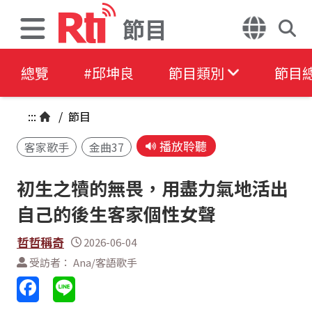
節目
總覽
#邱坤良
節目類別
節目
:::
/
節目
播放聆聽
客家歌手
金曲37
初生之犢的無畏，用盡力氣地活出
自己的後生客家個性女聲
哲哲稱奇
2026-06-04
受訪者： Ana/客語歌手