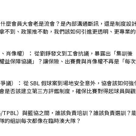
為什麼會員大會老是流會？是內部溝通斷訊，還是制度設
拿不到、政策推不動，我們該如何引進更透明、更專業的
費、肖像權）：
從劉錚發文到工會抗議，暴露出「集訓後
權益保障協議」？讓保險、出賽費與肖像權不再是「每次
貼爭議）：
從
SBL
假球案到場地安全意外，協會該如何強
會是否該建立第三方評鑑制度，確保比賽對得起球員與觀
G/TPBL
）與籃協之間，誰該負責培訓？誰該負責選訓？
隊的組訓每次都像在臨時湊大隊？