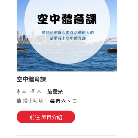
空中體育課
主 持 人：
范重光
播出時段：
每週六、日
前往 節目介紹