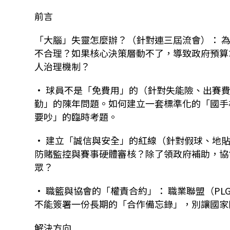
前言
「大腦」失靈怎麼辦？（針對連三屆流會）：
不合理？如果核心決策層動不了，導致政府預算
人治理機制？
•
球員不是「免費用」的（針對失能險、出賽
勤」的陳年問題。如何建立一套標準化的「國手
要吵」的臨時考題。
•
建立「誠信與安全」的紅線（針對假球、地
防賭監控與賽事硬體審核？除了領政府補助，協
眾？
•
職籃與協會的「權責合約」：
職業聯盟（
PL
不能簽署一份長期的「合作備忘錄」，別讓國家
解決方向