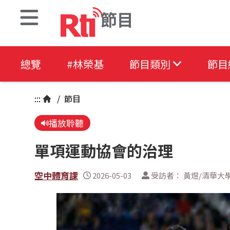
節目
總覽
#林榮基
節目類別
節目
:::
/
節目
播放聆聽
單項運動協會的治理
空中體育課
2026-05-03
受訪者： 黃煜/清華大