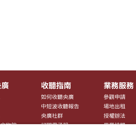
央廣
收聽指南
業務服務
息
如何收聽央廣
參觀申請
告
中短波收聽報告
場地出租
募
央廣社群
授權辦法
播文物館
訂閱電子報
異業結盟