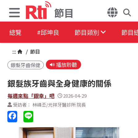
節目
總覽
#邱坤良
節目類別
節目
:::
/
節目
播放聆聽
銀髮牙齒保健
銀髮族牙齒與全身健康的關係
每週來點「銀幸」吧
2026-04-29
受訪者： 林峰丕/元祥牙醫診所 院長