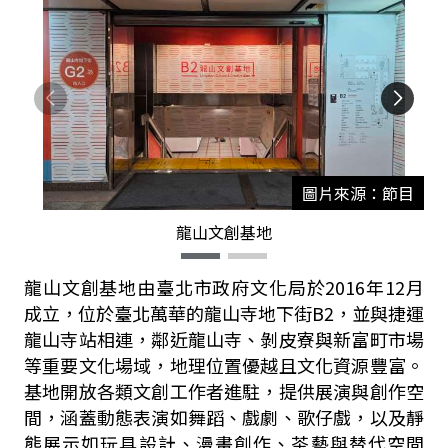
圖片來源：節目
龍山文創基地
龍山文創基地由臺北市政府文化局於
2016
年
12
月
成立，位於臺北萬華的龍山寺地下街
B2
，並與捷運
龍山寺站相連，鄰近龍山寺、剝皮寮與新富町市場
等重要文化場域，地理位置優越且文化資源豐富。
基地開放各類文創工作者進駐，提供展演與創作空
間，涵蓋動態表演如舞蹈、戲劇、歌仔戲，以及靜
態展示如玩具設計、漫畫創作、茶藝與替代空間