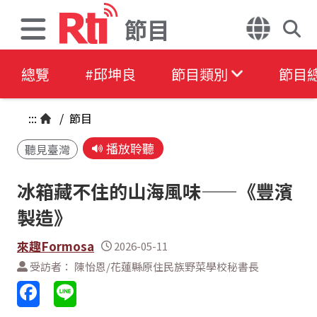
節目
總覽
#邱坤良
節目類別
節目
:::
/
節目
播放聆聽
聽見臺灣
冰箱藏不住的山海風味——《豐濱
製造》
來趣Formosa
2026-05-11
受訪者： 陳怡恩/花蓮縣原住民族野菜學校秘書長