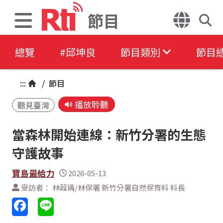
節目
總覽
#邱坤良
節目類別
節目
:::
/
節目
播放聆聽
聽見臺灣
當森林開始連線：新竹分署的生態
守護故事
寶島最給力
2026-05-13
受訪者： 林葭瑀/林保署 新竹分署自然保育科 科長