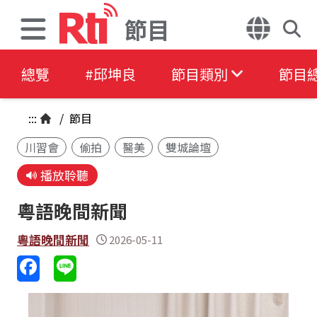
節目
總覽
#邱坤良
節目類別
節目
:::
/
節目
川習會
偷拍
醫美
雙城論壇
播放聆聽
粵語晚間新聞
粵語晚間新聞
2026-05-11