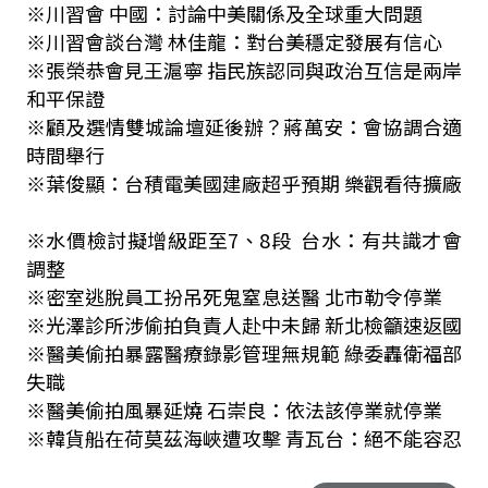
※川習會 中國：討論中美關係及全球重大問題
※川習會談台灣 林佳龍：對台美穩定發展有信心
※張榮恭會見王滬寧 指民族認同與政治互信是兩岸
和平保證
※顧及選情雙城論壇延後辦？蔣萬安：會協調合適
時間舉行
※葉俊顯：台積電美國建廠超乎預期 樂觀看待擴廠
※水價檢討擬增級距至7、8段 台水：有共識才會
調整
※密室逃脫員工扮吊死鬼窒息送醫 北市勒令停業
※光澤診所涉偷拍負責人赴中未歸 新北檢籲速返國
※醫美偷拍暴露醫療錄影管理無規範 綠委轟衛福部
失職
※醫美偷拍風暴延燒 石崇良：依法該停業就停業
※韓貨船在荷莫茲海峽遭攻擊 青瓦台：絕不能容忍