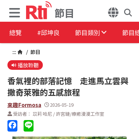
節目
總覽
#邱坤良
節目類別
節目
:::
/
節目
播放聆聽
香氣裡的部落記憶 走進馬立雲與
撒奇萊雅的五感旅程
來趣Formosa
2026-05-19
受訪者： 苡莉 哈尼 / 許宮璉/療癒漫漫工作室