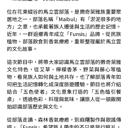
位在花東縱谷的馬立雲部落，是撒奇萊雅族重要聚
居地之一，部落名稱「Maibul」有「淤泥很多的地
方」之意，也承載著族人遷徙與生活的歷史記憶。
近年，一群返鄉青年成立「Funsis」品牌，從民族
植物、部落飲食到香氣療癒，重新整理屬於馬立雲
的文化故事。
這次節目中，將帶大家認識馬立雲部落的撒奇萊雅
文化特色，從艾草、檸檬香茅、野菜與藤心等植
物，看見族人如何與土地共存，也了解部落青年如
何把生活記憶轉化成深度旅遊體驗。節目也將介紹
結合「五色使者」文化意象打造的「五色植引餐
桌」，透過色彩、料理與氣味，讓旅人從一頓飯開
始認識部落歷史與文化。
從部落走讀、森林香氣療癒，到麻糬製作與歌謠傳
唱，「Funsis」希望旅人帶走的不只是旅行照片，