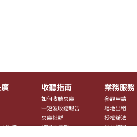
央廣
收聽指南
業務服務
息
如何收聽央廣
參觀申請
告
中短波收聽報告
場地出租
募
央廣社群
授權辦法
播文物館
訂閱電子報
異業結盟