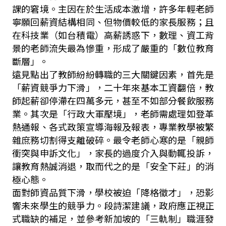
課的窘境。主因在於生活成本激增，許多年輕老師
寧願回薪資結構相同、但物價較低的家長服務；且
在科技業（如台積電）高薪誘惑下，數理、資工背
景的老師流失最為慘重，形成了嚴重的「數位教育
斷層」。
遠見點出了教師紛紛轉職的三大關鍵因素，首先是
「薪資競爭力下滑」，二十年來基本工資翻倍，教
師起薪卻停滯在四萬多元，甚至不如部分餐飲服務
業。其次是「行政大軍壓境」，老師需處理如登革
熱通報、各式政策宣導海報及報表，專業教學被繁
雜庶務切割得支離破碎。最令老師心寒的是「親師
衝突與申訴文化」，家長的過度介入與動輒投訴，
讓教育熱誠消退，取而代之的是「安全下莊」的消
極心態。
面對師資品質下滑，學校被迫「降格徵才」，恐影
響未來學生的競爭力。段詩潔建議，政府應正視正
式職缺的補足，並參考新加坡的「三軌制」職涯發