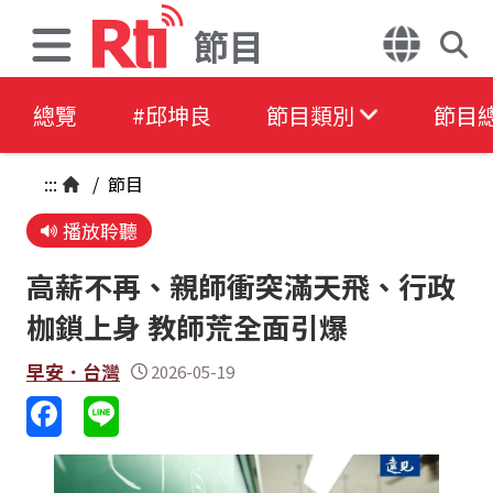
節目
總覽
#邱坤良
節目類別
節目
:::
/
節目
播放聆聽
高薪不再、親師衝突滿天飛、行政
枷鎖上身 教師荒全面引爆
早安．台灣
2026-05-19