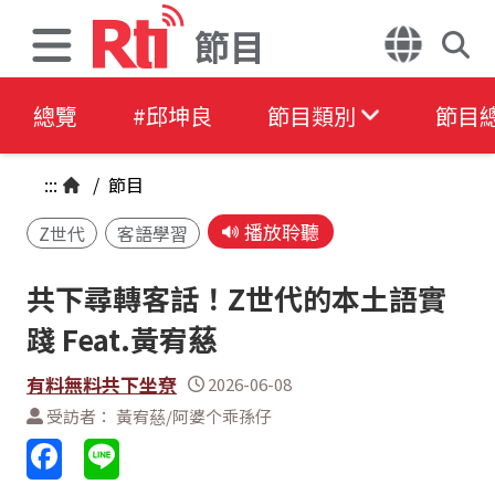
節目
總覽
#邱坤良
節目類別
節目
:::
/
節目
播放聆聽
Z世代
客語學習
共下尋轉客話！Z世代的本土語實
踐 Feat.黃宥慈
有料無料共下坐尞
2026-06-08
受訪者： 黃宥慈/阿婆个乖孫仔