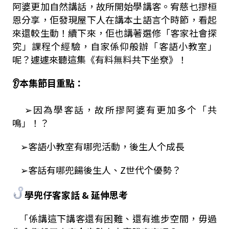
阿婆更加自然講話，故所開始學講客。宥慈乜摎桓
恩分享，佢發現屋下人在講本土語言个時節，看起
來還較生動！續下來，佢也講著選修「客家社會探
究」課程个經驗，自家係仰般辦「客語小教室」
呢？遽
遽來聽這集《有料無料共下坐尞》！
👂本集節目重點：
➢因為學客話，故所摎阿婆有更加多个「共
鳴」！？
➢客語小教室有哪兜活動，後生人个成長
➢客話有哪兜餳後生人、Z世代个優勢？
學兜仔客家話 & 延伸思考
「係講這下講客還有困難、還有進步空間，毋過