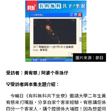
圖片來源：節目
受訪者：黃宥
慈
/ 阿婆个乖孫仔
💡受訪者與本集主題介紹：
今晡日《有料無料共下坐尞》邀請大學二年生黃
宥慈來打嘴鼓，分享自家个客家經驗。宥慈講佢係
四分一个客家人，講个腔頭係大埔腔！因為想愛同