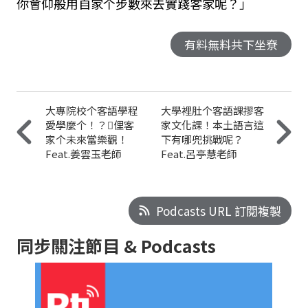
你會仰般用自家个步數來去實踐客家呢
？」
有料無料共下坐尞
大專院校个客語學程
大學裡肚个客語課摎客
愛學麼个！？𫣆俚客
家文化課！本土語言這
家个未來當樂觀！
下有哪兜挑戰呢？
Feat.姜雲玉老師
Feat.呂亭慧老師
Podcasts URL 訂閱複製
同步關注節目 & Podcasts