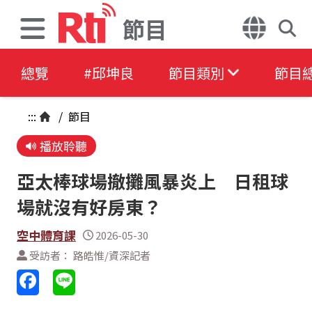
節目
總覽
#邱坤良
節目類別
節目
:::
/
節目
播放聆聽
亞太棒球場撤攤風暴炎上 日租球
場就沒有好房東？
空中體育課
2026-05-30
受訪者： 路皓惟/資深記者