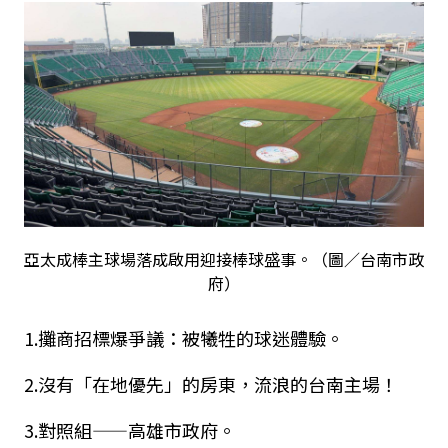
亞太成棒主球場落成啟用迎接棒球盛事。（圖／台南市政
府）
1.
攤商招標爆爭議
：
被犧牲的球迷體驗
。
2.
沒有「在地優先」的房東，流浪的台南主場
！
3.
對照組——高雄市政府
。