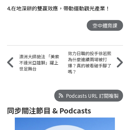
4.
在地深耕的雙贏效應
，
帶動運動觀光產業
！
空中體育課
效力日職的投手徐若熙
澳洲大師施法 「美索
為什麼連續兩場被打
不達米亞雄獅」躍上
爆？真的被看破手腳了
世足舞台
嗎？
Podcasts URL 訂閱複製
同步關注節目 & Podcasts