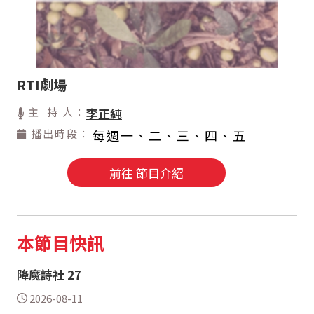
RTI劇場
主 持 人：
李正純
播出時段：
每週一、二、三、四、五
前往 節目介紹
本節目快訊
降魔詩社 27
2026-08-11