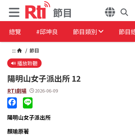
節目
總覽
#邱坤良
節目類別
節目
:::
/
節目
播放聆聽
陽明山女子派出所 12
RTI劇場
2026-06-09
陽明山女子派出所
顏瑜原著