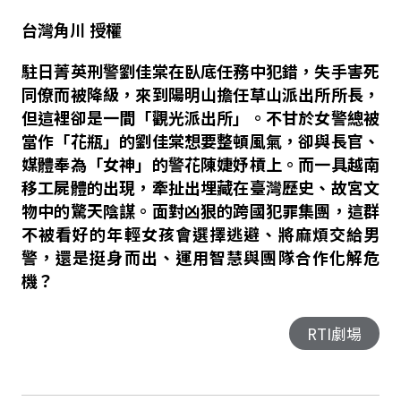
台灣角川
授權
駐日菁英刑警劉佳棠在臥底任務中犯錯，失手害死
同僚而被降級，來到陽明山擔任草山派出所所長，
但這裡卻是一間「觀光派出所」。不甘於女警總被
當作「花瓶」的劉佳棠想要整頓風氣，卻與長官、
媒體奉為「女神」的警花陳婕妤槓上。而一具越南
移工屍體的出現，牽扯出埋藏在臺灣歷史、故宮文
物中的驚天陰謀。面對凶狠的跨國犯罪集團，這群
不被看好的年輕女孩會選擇逃避、將麻煩交給男
警，還是挺身而出、運用智慧與團隊合作化解危
機？
RTI劇場