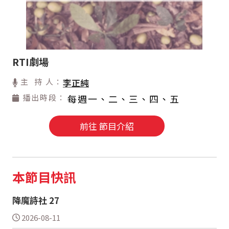
RTI劇場
主 持 人：
李正純
播出時段：
每週一、二、三、四、五
前往 節目介紹
本節目快訊
降魔詩社 27
2026-08-11