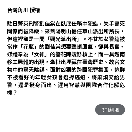
台灣角川
授權
駐日菁英刑警劉佳棠在臥底任務中犯錯，失手害死
同僚而被降級，來到陽明山擔任草山派出所所長，
但這裡卻是一間「觀光派出所」。不甘於女警總被
當作「花瓶」的劉佳棠想要整頓風氣，卻與長官、
媒體奉為「女神」的警花陳婕妤槓上。而一具越南
移工屍體的出現，牽扯出埋藏在臺灣歷史、故宮文
物中的驚天陰謀。面對凶狠的跨國犯罪集團，這群
不被看好的年輕女孩會選擇逃避、將麻煩交給男
警，還是挺身而出、運用智慧與團隊合作化解危
機？
RTI劇場