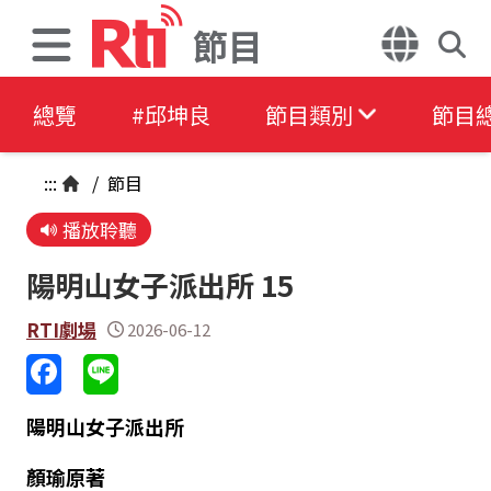
節目
總覽
#邱坤良
節目類別
節目
:::
/
節目
播放聆聽
陽明山女子派出所 15
RTI劇場
2026-06-12
陽明山女子派出所
顏瑜原著