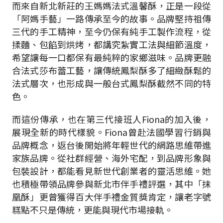
而來自新北新莊的王媽媽法式溫馨酥，正是一段從
「阿媽手藝」一路傳承至今的故事。品牌堅持祖傳
三代的手工精神，至今仍保有純手工製作流程，從
揉麵、包餡到烘烤，都講究紮實工法與細節溫度，
希望讓每一口都保有最純粹的家鄉滋味。品牌更融
合法式莎布蕾工藝，讓傳統鳳梨酥多了細緻酥鬆的
法式層次，也形成與一般台式鳳梨酥截然不同的特
色。
而這份傳承，也在第三代接班人
Fiona
的加入後，
展現全新的時代樣貌。
Fiona
曾赴法國學習行銷與
品牌概念，返台後開始將年輕世代的網路思維帶進
家族品牌。從社群經營、海外宅配，到品牌形象與
包裝設計，都能看見新世代創業者的靈活思維。她
也積極帶領品牌參與新北市伴手禮評選，其中「抹
凰酥」更曾獲得百大伴手禮金質獎肯定，讓老字號
糕點不只是傳統，更能與現代市場接軌。