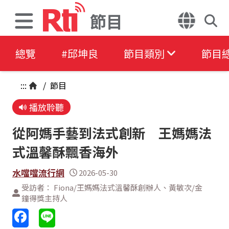
節目
總覽
#邱坤良
節目類別
節目
:::
/
節目
播放聆聽
從阿媽手藝到法式創新 王媽媽法
式溫馨酥飄香海外
水噹噹流行網
2026-05-30
受訪者： Fiona/王媽媽法式溫馨酥創辦人、黃敏次/金
鐘得獎主持人