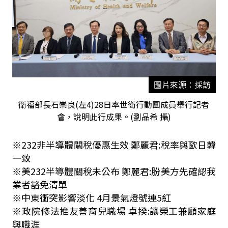
圖片來源：採訪
衛福部長石崇良(左4)28日率世衛行動團成員舉行記者
會，說明此行成果。(劉品希 攝)
※
232
非半導體關稅優惠生效 鄭麗君
:
稅率與歐日韓
一致
※美
232
半導體關稅未公布 鄭麗君
:
朌美方先確認我
業者豁免清單
※中東衝突影響淡化
4
月景氣燈號連
5
紅
※政院修法推友善育兒職場 卓揆
:
讓榮工兼顧家庭
與職涯