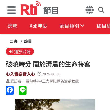
節目
總覽
#邱坤良
節目類別
節目
:::
/
節目
播放聆聽
破曉時分 關於清晨的生命特寫
心入音樂音入心
2026-06-05
受訪者： 戴伸峰/中正大學犯罪防治系教授