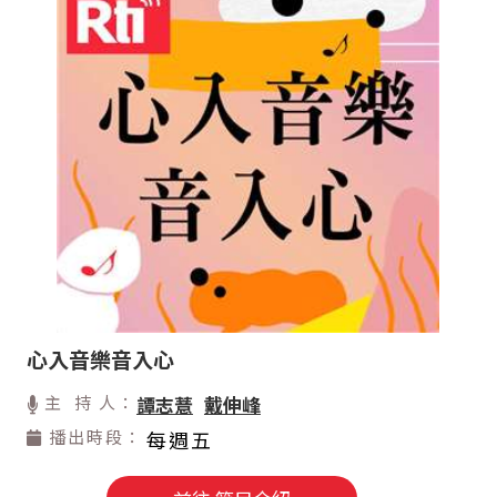
心入音樂音入心
主 持 人：
譚志薏
戴伸峰
播出時段：
每週五