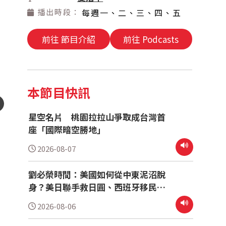
播出時段：
每週一、二、三、四、五
前往 節目介紹
前往 Podcasts
本節目快訊
星空名片 桃園拉拉山爭取成台灣首
座「國際暗空勝地」
2026-08-07
劉必榮時間：美國如何從中東泥沼脫
身？美日聯手救日圓、西班牙移民危
機牽動歐盟情勢
2026-08-06