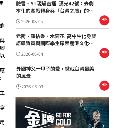
使
民眾是不是為家中閒置的環保購物袋、紙袋，丟了可惜留
臉書、YT現場直播: 漢光42號：去劇
袋相傳專案」，讓有需要的人
本化的實戰轉身與「台灣之盾」的驗
證
2026-08-05
剩
老街、羅拈香、木窗花 高中生化身雙
與
語導覽員與國際學生探索鹿港文化魅
膠
力
2026-08-04
以
外國神父一甲子的愛，織就台灣最美
應
的風景
元
2026-08-03
主
拿
用