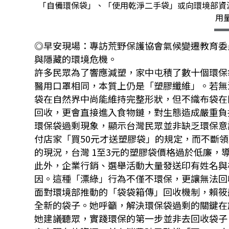
「自備環保袋」、「使用乾淨二手袋」或向環境部資
用
◎早安現場：專訪荒野保護協會氣候變遷教育委
與隱藏的環境危機。
許多民眾為了響應減塑，家中屯積了數十個環保
醫用口罩相同，本質上仍是「塑膠纖維」。若無
袋在自然界中尚能維持完整形狀，但不織布袋在
回收，更會直接進入食物鏈，對生態造成嚴重負
環保袋過剩現象，顯示台灣民眾並非缺乏環保意
付店家「買50元才送塑膠袋」的規定，而不斷
的現況，台灣 1至3元的塑膠袋價格過於低廉，
此外，企業行銷、選舉活動大量發送印有姓名與
因。這種「漂綠」行為不僅不環保，更讓無法回
面對環境部推動的「袋袋箱傳」回收機制，賴筱
全新的袋子。她呼籲，解決環保袋過剩的關鍵在
她建議聽眾，實踐環保的第一步並非去回收袋子