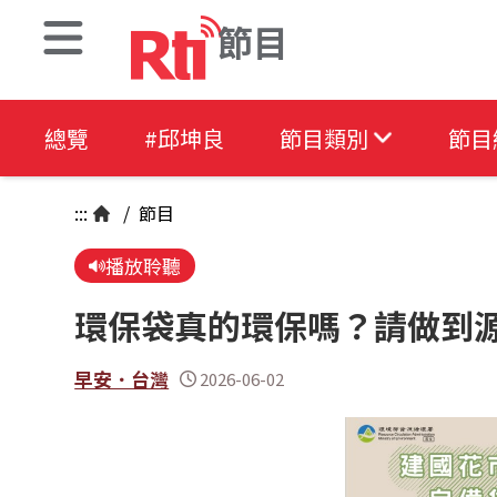
節目
總覽
#邱坤良
節目類別
節目
:::
/
節目
播放聆聽
環保袋真的環保嗎？請做到
早安．台灣
2026-06-02