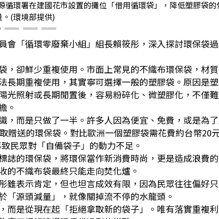
源循環署在建國花市設置的攤位「借用循環袋」，降低塑膠袋的
量。(環境部提供)
員會「循環零廢棄小組」組長賴筱彤，深入探討環保袋過
袋，卻鮮少重複使用。市面上常見的不織布環保袋，材質
法長期重複使用，其實寧可選擇一般的塑膠袋。原因是塑
陽光照射或長期閒置後，容易粉碎化、微塑膠化，不僅難
擔。
識，而是只做了一半。許多人因為便宜、免費，或是為了
領取贈送的環保袋。對比歐洲一個塑膠袋需花費約台幣20
導致民眾對「自備袋子」的動力不足。
標誌的環保袋，將環保當作新消費時尚，更是造成浪費的
收的不織布袋最終只能走向焚化爐。
彤雖表示肯定，但也坦言成效有限，因為民眾往往偏好只
於「源頭減量」，就像關掉流不停的水龍頭。
，而是從現在起「拒絕拿取新的袋子」。唯有落實重複利