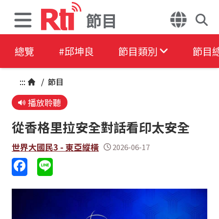
節目
總覽
#邱坤良
節目類別
節目
:::
/
節目
播放聆聽
從香格里拉安全對話看印太安全
世界大國民3 - 東亞縱橫
2026-06-17