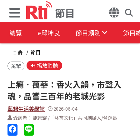
節目
總覽
#邱坤良
節目類別
節目
:::
/
節目
播放聆聽
萬華
上癮．萬華：香火入韻，市聲入
魂，品嘗三百年的老城光影
藝想生活美學館
2026-06-04
受訪者： 施景耀 /「沐育文化」共同創辦人/營運長