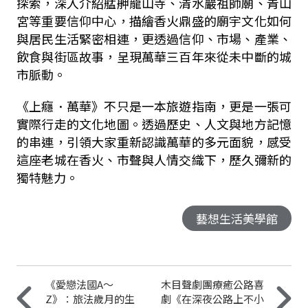
探索，深入介紹艋舺龍山寺、清水巖祖師廟、青山
宮等重要信仰中心，描繪香火鼎盛的廟宇文化如何
與居民生活緊密相連，更透過信仰、市場、產業、
飲食與街區故事，呈現萬華三百年來從未中斷的城
市脈動。
《上癮．萬華》不只是一本旅遊指南，更是一張可
實際行走的文化地圖。透過歷史、人文與地方記憶
的串連，引領大家重新認識萬華的多元面貌，感受
這座老城在香火、市聲與人情交織下，歷久彌新的
獨特魅力。
藝想生活美學館
《愛戀法國A～
木目聲劇團療癒公路喜
Z》：旅法歲月的生
劇《在深夜公路上不小