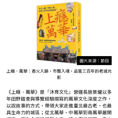
圖片來源：節目
上癮．萬華：香火入韻，市聲入魂，品嘗三百年的老城光
影
《上癮．萬華》是「沐育文化」營運長施景耀以多
年田野踏查與導覽經驗撰寫的萬華文化深度之作，
以說故事的方式，帶領大家走進臺北最古老、也最
具生命力的城區；從北萬華、中萬華到南萬華展開