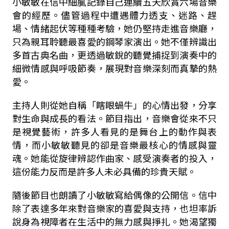
小敏敏在信中細膩記錄自己連續五天欣賞六場音樂
會的經歷。儘管過程中遭遇體力透支、迷路、趕
場、情緒起伏等種種考驗，她仍堅持走進音樂廳，
只為親耳聆聽最喜愛的鋼琴家演出。她不僅辨識出
多首古典名曲，更透過敏銳的聽覺捕捉到演奏中的
細微情感與呼吸節奏，展現對音樂深刻而真摯的熱
愛。
主持人則從她自稱「瞎眼蝸牛」的心情出發，分享
對生命與成長的看法。節目指出，音樂會從來不只
是視覺藝術，許多人看見的是舞台上的動作與表
情，而小敏敏聽見的卻是音樂最核心的情感與靈
魂。她能從旋律辨認作曲家、感受演奏者的投入，
這份能力反而是許多人未必具備的珍貴天賦。
隨後節目也朗讀了小敏敏寫給偶像的公開信。信中
除了表達多年來對音樂家的喜愛與支持，也坦率訴
說身為視障者在生活中的無力感與掙扎。她渴望獨