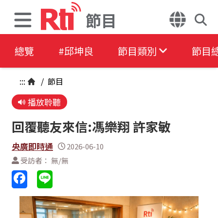
節目
總覽
#邱坤良
節目類別
節目
:::
/
節目
播放聆聽
回覆聽友來信:馮樂翔 許家敏
央廣即時通
2026-06-10
受訪者： 無/無